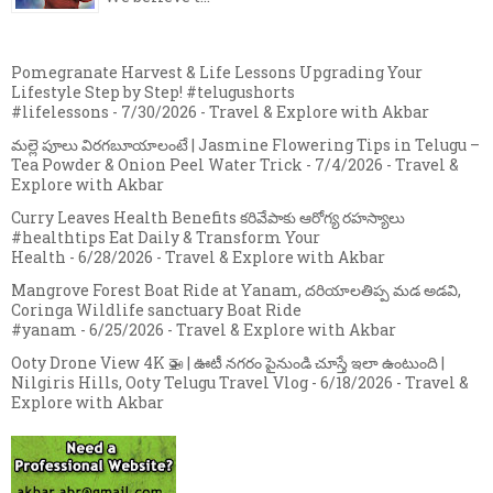
Pomegranate Harvest & Life Lessons Upgrading Your
Lifestyle Step by Step! #telugushorts
#lifelessons
- 7/30/2026
- Travel & Explore with Akbar
మల్లె పూలు విరగబూయాలంటే | Jasmine Flowering Tips in Telugu –
Tea Powder & Onion Peel Water Trick
- 7/4/2026
- Travel &
Explore with Akbar
Curry Leaves Health Benefits కరివేపాకు ఆరోగ్య రహస్యాలు
#healthtips Eat Daily & Transform Your
Health
- 6/28/2026
- Travel & Explore with Akbar
Mangrove Forest Boat Ride at Yanam, దరియాలతిప్ప మడ అడవి,
Coringa Wildlife sanctuary Boat Ride
#yanam
- 6/25/2026
- Travel & Explore with Akbar
Ooty Drone View 4K 🚁 | ఊటీ నగరం పైనుండి చూస్తే ఇలా ఉంటుంది |
Nilgiris Hills, Ooty Telugu Travel Vlog
- 6/18/2026
- Travel &
Explore with Akbar