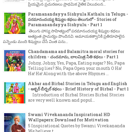
ప్రియమైన ప్రచురణలు ప్రాథమిక నైతిక విలువలన...
Paramanandayya Sishyula Kathalu in Telugu -
పరమానందయ్య శిష్యుల కథలు తెలుగులో - Stories of
Paramanandayya Sishyulu - Part 1
తెలుగు హాస్య సాహిత్యంలో పరమానందయ్య శిష్యుల కథలు
అత్యంత ప్రాచుర్యం పొందినవి. అమాయకత్వానికి ప్రతిరూపాలైన
పన్నెండు మంది శిష్యులు చేసే వింత పను...
Chandamama and Balamitra moral stories for
children - చందమామ, బాలమిత్ర నీతి కథలు - Part 1
Johny, Johny, Yes, Papa, Eating sugar? No, Papa
Telling lies? No, Papa Open your mouth O Ha!
Ha! Ha! Along with the above Rhymes ...
Akbar and Birbal Stories in Telugu and English
- అక్బర్ బీర్బల్ కథలు - Brief History of Birbal - Part 1
Introduction of Birbal Stories Birbal Stories
are very well known and popul...
Swami Vivekananda Inspirational HD
Wallpapers: Download for Motivation
5 Inspirational Quotes by Swami Vivekananda
We believe t...