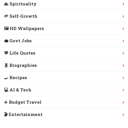
›
🙏 Spirituality
›
🌱 Self-Growth
›
🖼️ HD Wallpapers
›
💼 Govt Jobs
›
💬 Life Quotes
›
🧬 Biographies
›
🍳 Recipes
›
💻 AI & Tech
›
✈️ Budget Travel
›
🎬 Entertainment