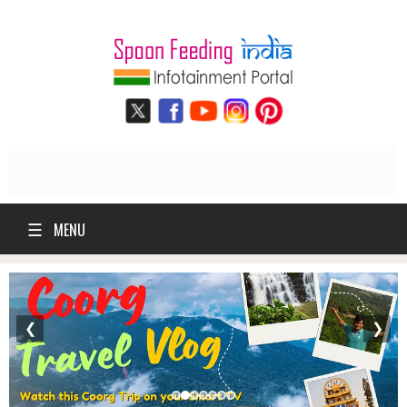
☰
MENU
❮
❯