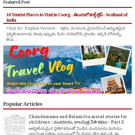
Featured Post
10 Tourist Places to Visit in Coorg - తెలుగులో కూర్గ్ ట్రిప్ - Scotland of
India
Click for English Version - కళ్లను, మనసును మైమరిపించే అద్భుతమైన
ప్రకృతి అందాలకు నెలవు ఇప్పుడు మీరు చదవబోయె ప్రాంతం. ఇక్కడి లోయల్ని,
కొండ ...
Popular Articles
Chandamama and Balamitra moral stories for
childrens - చందమామ, బాలమిత్ర నీతి కథలు - Part 2
ఆకర్షణీయమైన నైతిక కథలతో నిండిన చందమామ మరియు
బాలమిత్ర పత్రికల ప్రపంచంలో మీ బిడ్డను తీసుకెళ్ళండి. ఈ