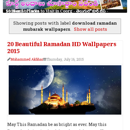
10 Tourist Places to Visit in Coorg - తెలుగులో కూర్గ్ ట్రిప్ - Scotland of India
Showing posts with label
download ramadan
mubarak wallpapers
.
Show all posts
20 Beautiful Ramadan HD Wallpapers
2015
Mohammed Akbhar
Thursday, July 16, 2015
May This Ramadan be as bright as ever. May this