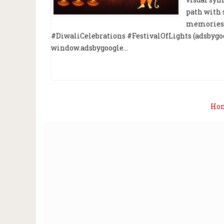
path with s
memories. 
#DiwaliCelebrations #FestivalOfLights (adsbygoogl
window.adsbygoogle...
Ho