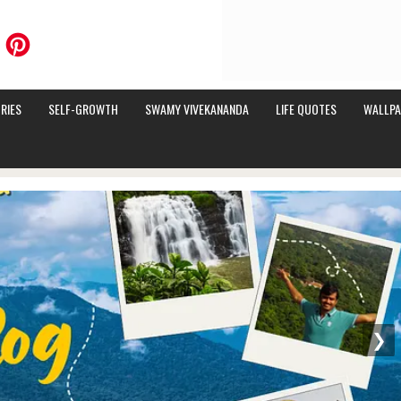
RIES
SELF-GROWTH
SWAMY VIVEKANANDA
LIFE QUOTES
WALLPA
❯