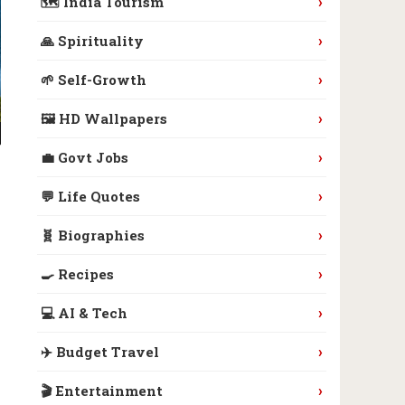
›
🗺️ India Tourism
›
🙏 Spirituality
›
🌱 Self-Growth
›
🖼️ HD Wallpapers
›
💼 Govt Jobs
›
💬 Life Quotes
›
🧬 Biographies
›
🍳 Recipes
›
💻 AI & Tech
›
✈️ Budget Travel
›
🎬 Entertainment