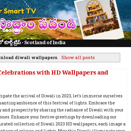
ూర్గ్ ట్రిప్ - Scotland of India
nload diwali wallpapers
.
Show all posts
 Celebrations with HD Wallpapers and
cipate the arrival of Diwali in 2023, let's immerse ourselves
hanting ambience of this festival of lights. Embrace the
joy and prosperity by sharing the radiance of Diwali with your
ones. Enhance your festive greetings by downloading our
curated collection of Diwali 2023 HD wallpapers, each image a
phony of colours and lights. May this Diwali illuminate your