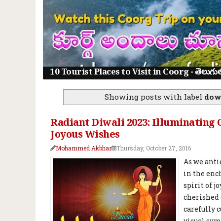
10 Tourist Places to Visit in Coorg - తెలుగులో క
Showing posts with label
dow
Radiant Diwali 2023: Illuminating
Joyous Wishes
Mohammed Akbhar
Thursday, October 27, 2016
As we anti
in the enc
spirit of 
cherished 
carefully 
visual sym