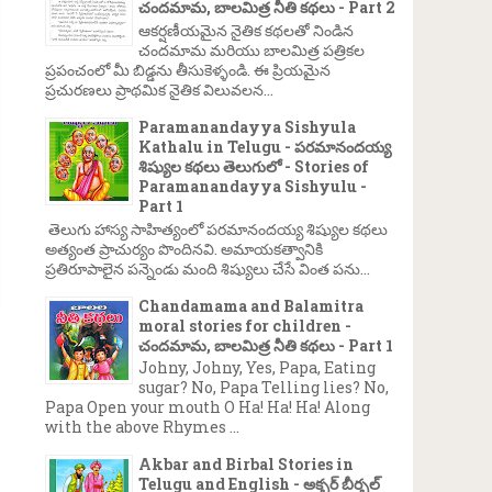
చందమామ, బాలమిత్ర నీతి కథలు - Part 2
ఆకర్షణీయమైన నైతిక కథలతో నిండిన
చందమామ మరియు బాలమిత్ర పత్రికల
ప్రపంచంలో మీ బిడ్డను తీసుకెళ్ళండి. ఈ ప్రియమైన
ప్రచురణలు ప్రాథమిక నైతిక విలువలన...
Paramanandayya Sishyula
Kathalu in Telugu - పరమానందయ్య
శిష్యుల కథలు తెలుగులో - Stories of
Paramanandayya Sishyulu -
Part 1
తెలుగు హాస్య సాహిత్యంలో పరమానందయ్య శిష్యుల కథలు
అత్యంత ప్రాచుర్యం పొందినవి. అమాయకత్వానికి
ప్రతిరూపాలైన పన్నెండు మంది శిష్యులు చేసే వింత పను...
Chandamama and Balamitra
moral stories for children -
చందమామ, బాలమిత్ర నీతి కథలు - Part 1
Johny, Johny, Yes, Papa, Eating
sugar? No, Papa Telling lies? No,
Papa Open your mouth O Ha! Ha! Ha! Along
with the above Rhymes ...
Akbar and Birbal Stories in
Telugu and English - అక్బర్ బీర్బల్