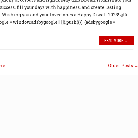
uccess, fill your days with happiness, and create lasting
Wishing you and your loved ones a Happy Diwali 2023! 🪔🎇
e = window.adsbygoogle || []).push({}); (adsbygoogle =
READ MORE →
me
Older Posts 