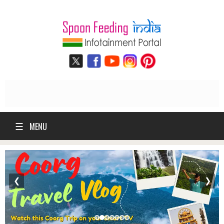
☰
MENU
❮
❯