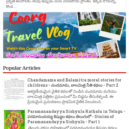
ప్రకృతి అందాలకు నెలవు ఇప్పుడు మీరు చదవబోయె ప్రాంతం. ఇక్కడి లోయల్ని,
కొండ ...
Popular Articles
Chandamama and Balamitra moral stories for
childrens - చందమామ, బాలమిత్ర నీతి కథలు - Part 2
ఆకర్షణీయమైన నైతిక కథలతో నిండిన చందమామ మరియు
బాలమిత్ర పత్రికల ప్రపంచంలో మీ బిడ్డను తీసుకెళ్ళండి. ఈ
ప్రియమైన ప్రచురణలు ప్రాథమిక నైతిక విలువలన...
Paramanandayya Sishyula Kathalu in Telugu -
పరమానందయ్య శిష్యుల కథలు తెలుగులో - Stories of
Paramanandayya Sishyulu - Part 1
తెలుగు హాస్య సాహిత్యంలో పరమానందయ్య శిష్యుల కథలు