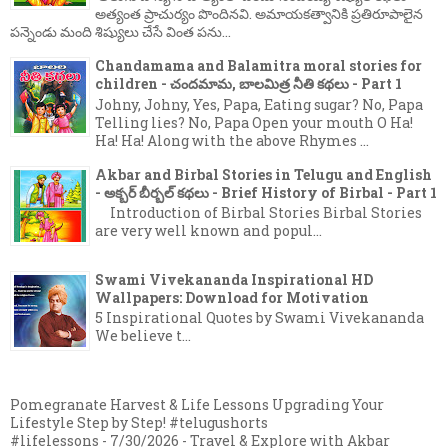
అత్యంత ప్రాచుర్యం పొందినవి. అమాయకత్వానికి ప్రతిరూపాలైన
పన్నెండు మంది శిష్యులు చేసే వింత పను...
Chandamama and Balamitra moral stories for
children - చందమామ, బాలమిత్ర నీతి కథలు - Part 1
Johny, Johny, Yes, Papa, Eating sugar? No, Papa
Telling lies? No, Papa Open your mouth O Ha!
Ha! Ha! Along with the above Rhymes ...
Akbar and Birbal Stories in Telugu and English
- అక్బర్ బీర్బల్ కథలు - Brief History of Birbal - Part 1
Introduction of Birbal Stories Birbal Stories
are very well known and popul...
Swami Vivekananda Inspirational HD
Wallpapers: Download for Motivation
5 Inspirational Quotes by Swami Vivekananda
We believe t...
Pomegranate Harvest & Life Lessons Upgrading Your
Lifestyle Step by Step! #telugushorts
#lifelessons
- 7/30/2026
- Travel & Explore with Akbar