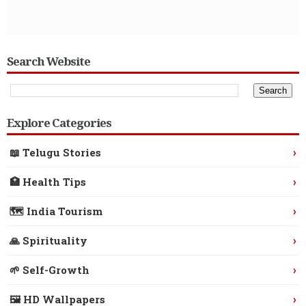
Search Website
Explore Categories
›
📖 Telugu Stories
›
🏥 Health Tips
›
🗺️ India Tourism
›
🙏 Spirituality
›
🌱 Self-Growth
›
🖼️ HD Wallpapers