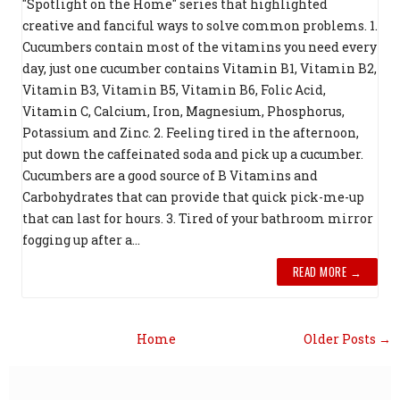
"Spotlight on the Home" series that highlighted
creative and fanciful ways to solve common problems. 1.
Cucumbers contain most of the vitamins you need every
day, just one cucumber contains Vitamin B1, Vitamin B2,
Vitamin B3, Vitamin B5, Vitamin B6, Folic Acid,
Vitamin C, Calcium, Iron, Magnesium, Phosphorus,
Potassium and Zinc. 2. Feeling tired in the afternoon,
put down the caffeinated soda and pick up a cucumber.
Cucumbers are a good source of B Vitamins and
Carbohydrates that can provide that quick pick-me-up
that can last for hours. 3. Tired of your bathroom mirror
fogging up after a...
READ MORE →
Home
Older Posts →