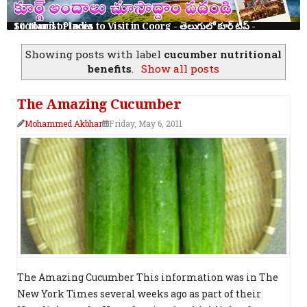
10 Tourist Places to Visit in Coorg - తెలుగులో కూర్గ్ ట్రిప్ - Scotland of India
Showing posts with label
cucumber nutritional
benefits
.
Show all posts
The Amazing Cucumber
Mohammed Akbhar
Friday, May 6, 2011
The Amazing Cucumber This information was in The
New York Times several weeks ago as part of their