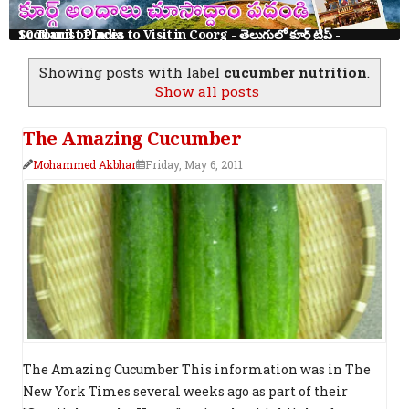
10 Tourist Places to Visit in Coorg - తెలుగులో కూర్గ్ ట్రిప్ - Scotland of India
Showing posts with label
cucumber nutrition
.
Show all posts
The Amazing Cucumber
Mohammed Akbhar
Friday, May 6, 2011
The Amazing Cucumber This information was in The
New York Times several weeks ago as part of their