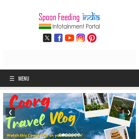
☰
MENU
❮
❯