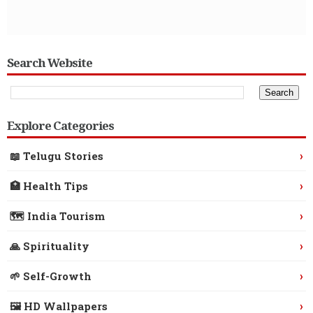
Search Website
Explore Categories
›
📖 Telugu Stories
›
🏥 Health Tips
›
🗺️ India Tourism
›
🙏 Spirituality
›
🌱 Self-Growth
›
🖼️ HD Wallpapers