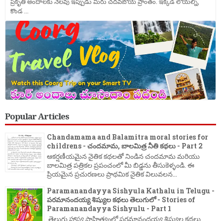
ప్రకృతి అందాలకు నెలవు ఇప్పుడు మీరు చదవబోయె ప్రాంతం. ఇక్కడి లోయల్ని,
కొండ ...
Popular Articles
Chandamama and Balamitra moral stories for
childrens - చందమామ, బాలమిత్ర నీతి కథలు - Part 2
ఆకర్షణీయమైన నైతిక కథలతో నిండిన చందమామ మరియు
బాలమిత్ర పత్రికల ప్రపంచంలో మీ బిడ్డను తీసుకెళ్ళండి. ఈ
ప్రియమైన ప్రచురణలు ప్రాథమిక నైతిక విలువలన...
Paramanandayya Sishyula Kathalu in Telugu -
పరమానందయ్య శిష్యుల కథలు తెలుగులో - Stories of
Paramanandayya Sishyulu - Part 1
తెలుగు హాస్య సాహిత్యంలో పరమానందయ్య శిష్యుల కథలు