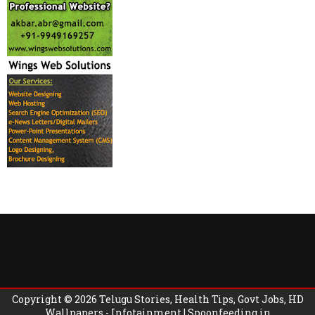
Copyright ©
2026
Telugu Stories, Health Tips, Govt Jobs, HD
Wallpapers - Infotainment | Spoonfeeding.in