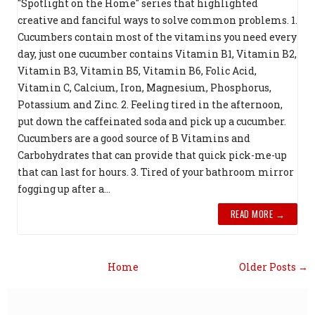
"Spotlight on the Home" series that highlighted
creative and fanciful ways to solve common problems. 1.
Cucumbers contain most of the vitamins you need every
day, just one cucumber contains Vitamin B1, Vitamin B2,
Vitamin B3, Vitamin B5, Vitamin B6, Folic Acid,
Vitamin C, Calcium, Iron, Magnesium, Phosphorus,
Potassium and Zinc. 2. Feeling tired in the afternoon,
put down the caffeinated soda and pick up a cucumber.
Cucumbers are a good source of B Vitamins and
Carbohydrates that can provide that quick pick-me-up
that can last for hours. 3. Tired of your bathroom mirror
fogging up after a...
READ MORE →
Home
Older Posts →