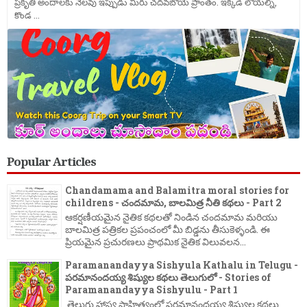
ప్రకృతి అందాలకు నెలవు ఇప్పుడు మీరు చదవబోయె ప్రాంతం. ఇక్కడి లోయల్ని,
కొండ ...
Popular Articles
Chandamama and Balamitra moral stories for
childrens - చందమామ, బాలమిత్ర నీతి కథలు - Part 2
ఆకర్షణీయమైన నైతిక కథలతో నిండిన చందమామ మరియు
బాలమిత్ర పత్రికల ప్రపంచంలో మీ బిడ్డను తీసుకెళ్ళండి. ఈ
ప్రియమైన ప్రచురణలు ప్రాథమిక నైతిక విలువలన...
Paramanandayya Sishyula Kathalu in Telugu -
పరమానందయ్య శిష్యుల కథలు తెలుగులో - Stories of
Paramanandayya Sishyulu - Part 1
తెలుగు హాస్య సాహిత్యంలో పరమానందయ్య శిష్యుల కథలు