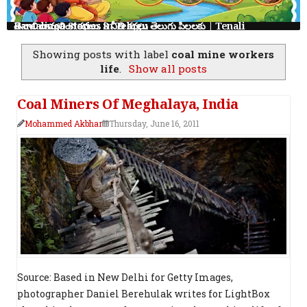
తెనాలి రామలింగ కథలు: 8 నీతి కథలు తెలుగు పిల్లలకు | Tenali Ramalinga Stories in Telugu
Showing posts with label
coal mine workers
life
.
Show all posts
Coal Miners Of Meghalaya, India
Mohammed Akbhar
Thursday, June 16, 2011
Source: Based in New Delhi for Getty Images,
photographer Daniel Berehulak writes for LightBox