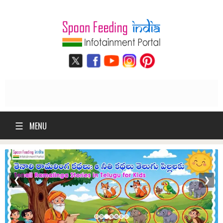
☰
MENU
❮
❯