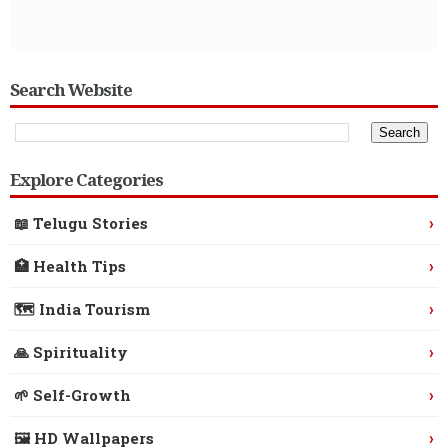
Search Website
Explore Categories
›
📖 Telugu Stories
›
🏥 Health Tips
›
🗺️ India Tourism
›
🙏 Spirituality
›
🌱 Self-Growth
›
🖼️ HD Wallpapers