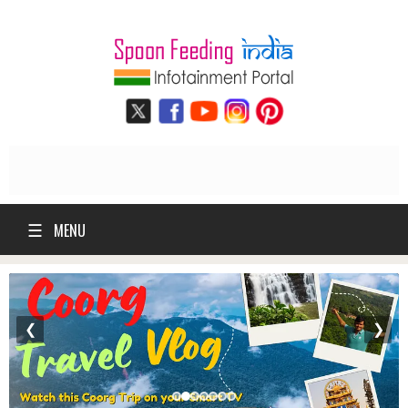
☰
MENU
❮
❯