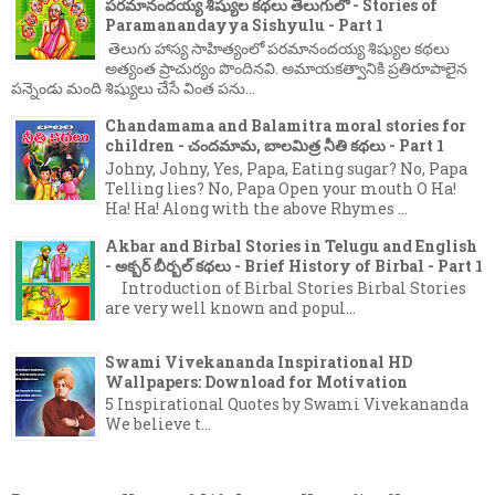
పరమానందయ్య శిష్యుల కథలు తెలుగులో - Stories of
Paramanandayya Sishyulu - Part 1
తెలుగు హాస్య సాహిత్యంలో పరమానందయ్య శిష్యుల కథలు
అత్యంత ప్రాచుర్యం పొందినవి. అమాయకత్వానికి ప్రతిరూపాలైన
పన్నెండు మంది శిష్యులు చేసే వింత పను...
Chandamama and Balamitra moral stories for
children - చందమామ, బాలమిత్ర నీతి కథలు - Part 1
Johny, Johny, Yes, Papa, Eating sugar? No, Papa
Telling lies? No, Papa Open your mouth O Ha!
Ha! Ha! Along with the above Rhymes ...
Akbar and Birbal Stories in Telugu and English
- అక్బర్ బీర్బల్ కథలు - Brief History of Birbal - Part 1
Introduction of Birbal Stories Birbal Stories
are very well known and popul...
Swami Vivekananda Inspirational HD
Wallpapers: Download for Motivation
5 Inspirational Quotes by Swami Vivekananda
We believe t...