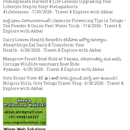
Pomegranate Harvest & Life Lessons Upgrading Your
Lifestyle Step by Step! #telugushorts
#lifelessons
- 7/30/2026
- Travel & Explore with Akbar
మల్లె పూలు విరగబూయాలంటే | Jasmine Flowering Tips in Telugu –
Tea Powder & Onion Peel Water Trick
- 7/4/2026
- Travel &
Explore with Akbar
Curry Leaves Health Benefits కరివేపాకు ఆరోగ్య రహస్యాలు
#healthtips Eat Daily & Transform Your
Health
- 6/28/2026
- Travel & Explore with Akbar
Mangrove Forest Boat Ride at Yanam, దరియాలతిప్ప మడ అడవి,
Coringa Wildlife sanctuary Boat Ride
#yanam
- 6/25/2026
- Travel & Explore with Akbar
Ooty Drone View 4K 🚁 | ఊటీ నగరం పైనుండి చూస్తే ఇలా ఉంటుంది |
Nilgiris Hills, Ooty Telugu Travel Vlog
- 6/18/2026
- Travel &
Explore with Akbar