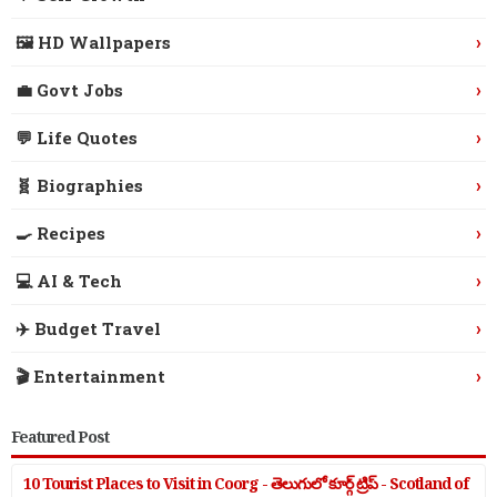
›
🖼️ HD Wallpapers
›
💼 Govt Jobs
›
💬 Life Quotes
›
🧬 Biographies
›
🍳 Recipes
›
💻 AI & Tech
›
✈️ Budget Travel
›
🎬 Entertainment
Featured Post
10 Tourist Places to Visit in Coorg - తెలుగులో కూర్గ్ ట్రిప్ - Scotland of