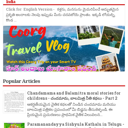
India
Click for English Version - కళ్లను, మనసును మైమరిపించే అద్భుతమైన
ప్రకృతి అందాలకు నెలవు ఇప్పుడు మీరు చదవబోయె ప్రాంతం. ఇక్కడి లోయల్ని,
కొండ ...
Popular Articles
Chandamama and Balamitra moral stories for
childrens - చందమామ, బాలమిత్ర నీతి కథలు - Part 2
ఆకర్షణీయమైన నైతిక కథలతో నిండిన చందమామ మరియు
బాలమిత్ర పత్రికల ప్రపంచంలో మీ బిడ్డను తీసుకెళ్ళండి. ఈ
ప్రియమైన ప్రచురణలు ప్రాథమిక నైతిక విలువలన...
Paramanandayya Sishyula Kathalu in Telugu -