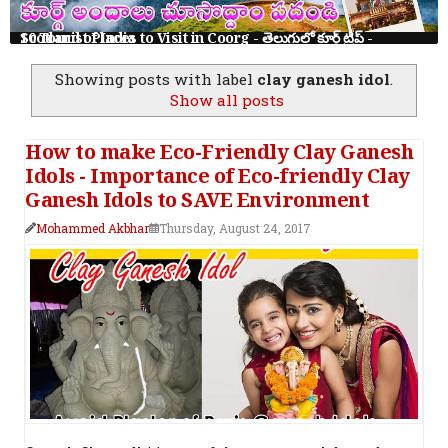
10 Tourist Places to Visit in Coorg - తెలుగులో కూర్గ్ ట్రిప్ - Scotland of India
Showing posts with label
clay ganesh idol
.
Show all posts
How to make Eco-Friendly Clay Ganesh
Idols - Importance of Eco-friendly Clay
Ganesh Idols to SAVE Environment
Mohammed Akbhar
Thursday, August 24, 2017