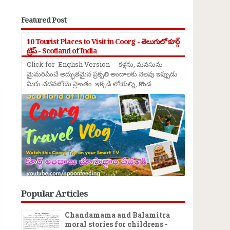
Featured Post
10 Tourist Places to Visit in Coorg - తెలుగులో కూర్గ్
ట్రిప్ - Scotland of India
Click for English Version - కళ్లను, మనసును
→
మైమరిపించే అద్భుతమైన ప్రకృతి అందాలకు నెలవు ఇప్పుడు
మీరు చదవబోయె ప్రాంతం. ఇక్కడి లోయల్ని, కొండ ...
Popular Articles
Chandamama and Balamitra
moral stories for childrens -