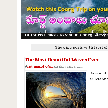
10 Tourist Places to Visit in Coorg - తెలుగులో క
Showing posts with label
cl
The Most Beautiful Waves Ever
Mohammed Akbhar
Friday, May 6, 2011
Source: h
article by c