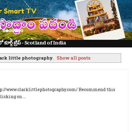
ూర్గ్ ట్రిప్ - Scotland of India
ark little photography
.
Show all posts
ttp://www.clarklittlephotography.com/ Recommend this
licking on ...