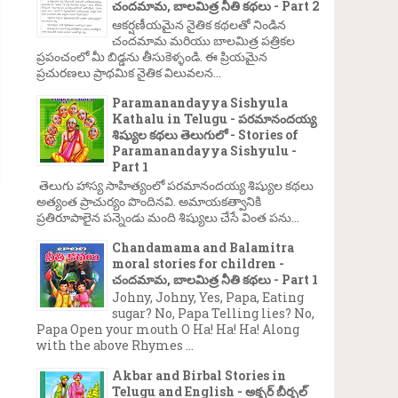
చందమామ, బాలమిత్ర నీతి కథలు - Part 2
ఆకర్షణీయమైన నైతిక కథలతో నిండిన
చందమామ మరియు బాలమిత్ర పత్రికల
ప్రపంచంలో మీ బిడ్డను తీసుకెళ్ళండి. ఈ ప్రియమైన
ప్రచురణలు ప్రాథమిక నైతిక విలువలన...
Paramanandayya Sishyula
Kathalu in Telugu - పరమానందయ్య
శిష్యుల కథలు తెలుగులో - Stories of
Paramanandayya Sishyulu -
Part 1
తెలుగు హాస్య సాహిత్యంలో పరమానందయ్య శిష్యుల కథలు
అత్యంత ప్రాచుర్యం పొందినవి. అమాయకత్వానికి
ప్రతిరూపాలైన పన్నెండు మంది శిష్యులు చేసే వింత పను...
Chandamama and Balamitra
moral stories for children -
చందమామ, బాలమిత్ర నీతి కథలు - Part 1
Johny, Johny, Yes, Papa, Eating
sugar? No, Papa Telling lies? No,
Papa Open your mouth O Ha! Ha! Ha! Along
with the above Rhymes ...
Akbar and Birbal Stories in
Telugu and English - అక్బర్ బీర్బల్