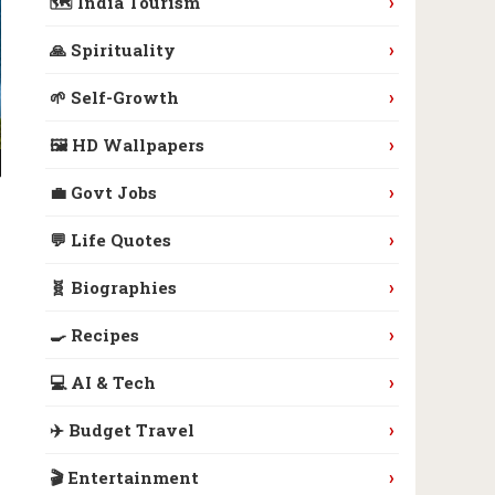
›
🗺️ India Tourism
›
🙏 Spirituality
›
🌱 Self-Growth
›
🖼️ HD Wallpapers
›
💼 Govt Jobs
›
💬 Life Quotes
›
🧬 Biographies
›
🍳 Recipes
›
💻 AI & Tech
›
✈️ Budget Travel
›
🎬 Entertainment