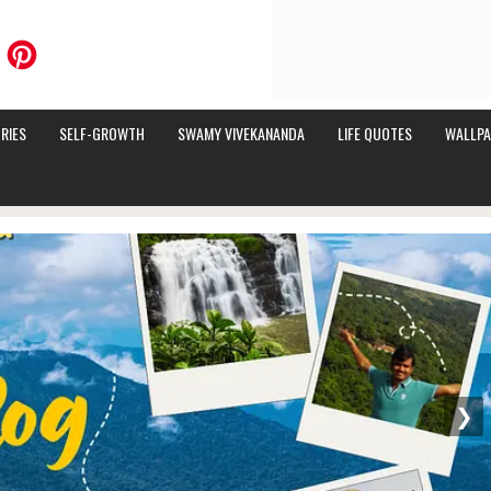
RIES
SELF-GROWTH
SWAMY VIVEKANANDA
LIFE QUOTES
WALLPA
❯