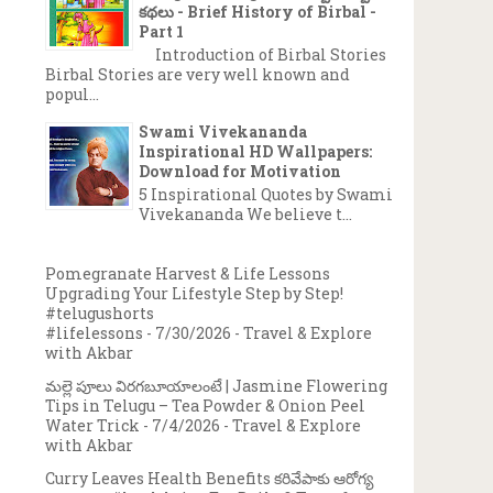
కథలు - Brief History of Birbal -
Part 1
Introduction of Birbal Stories
Birbal Stories are very well known and
popul...
Swami Vivekananda
Inspirational HD Wallpapers:
Download for Motivation
5 Inspirational Quotes by Swami
Vivekananda We believe t...
Pomegranate Harvest & Life Lessons
Upgrading Your Lifestyle Step by Step!
#telugushorts
#lifelessons
- 7/30/2026
- Travel & Explore
with Akbar
మల్లె పూలు విరగబూయాలంటే | Jasmine Flowering
Tips in Telugu – Tea Powder & Onion Peel
Water Trick
- 7/4/2026
- Travel & Explore
with Akbar
Curry Leaves Health Benefits కరివేపాకు ఆరోగ్య