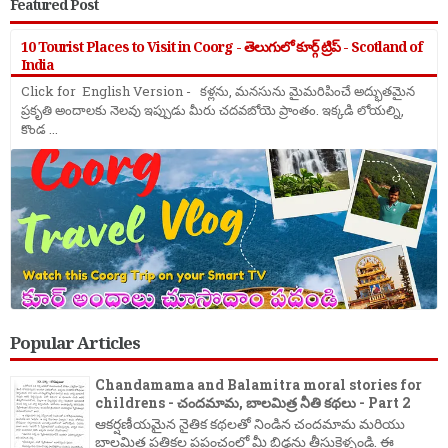
Featured Post
10 Tourist Places to Visit in Coorg - తెలుగులో కూర్గ్ ట్రిప్ - Scotland of
India
Click for English Version - కళ్లను, మనసును మైమరిపించే అద్భుతమైన
ప్రకృతి అందాలకు నెలవు ఇప్పుడు మీరు చదవబోయె ప్రాంతం. ఇక్కడి లోయల్ని,
కొండ ...
Popular Articles
Chandamama and Balamitra moral stories for
childrens - చందమామ, బాలమిత్ర నీతి కథలు - Part 2
ఆకర్షణీయమైన నైతిక కథలతో నిండిన చందమామ మరియు
బాలమిత్ర పత్రికల ప్రపంచంలో మీ బిడ్డను తీసుకెళ్ళండి. ఈ