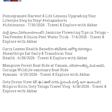
Pomegranate Harvest & Life Lessons Upgrading Your
Lifestyle Step by Step! #telugushorts
#lifelessons
- 7/30/2026
- Travel & Explore with Akbar
మల్లె పూలు విరగబూయాలంటే | Jasmine Flowering Tips in Telugu –
Tea Powder & Onion Peel Water Trick
- 7/4/2026
- Travel &
Explore with Akbar
Curry Leaves Health Benefits కరివేపాకు ఆరోగ్య రహస్యాలు
#healthtips Eat Daily & Transform Your
Health
- 6/28/2026
- Travel & Explore with Akbar
Mangrove Forest Boat Ride at Yanam, దరియాలతిప్ప మడ అడవి,
Coringa Wildlife sanctuary Boat Ride
#yanam
- 6/25/2026
- Travel & Explore with Akbar
Ooty Drone View 4K 🚁 | ఊటీ నగరం పైనుండి చూస్తే ఇలా ఉంటుంది |
Nilgiris Hills, Ooty Telugu Travel Vlog
- 6/18/2026
- Travel &
Explore with Akbar