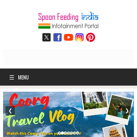
☰
MENU
❮
❯