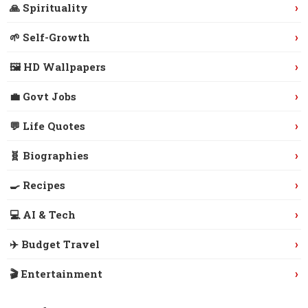
›
🙏 Spirituality
›
🌱 Self-Growth
›
🖼️ HD Wallpapers
›
💼 Govt Jobs
›
💬 Life Quotes
›
🧬 Biographies
›
🍳 Recipes
›
💻 AI & Tech
›
✈️ Budget Travel
›
🎬 Entertainment