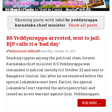
10 Tourist Places to Visit in Coorg - తెలుగులో కూర్గ్ ట్రిప్ - Scotland of India
Showing posts with label
bs yeddyurappa
karnataka chief minister
.
Show all posts
BS Yeddyurappa arrested, sent to jail;
BJP calls it a 'bad day'
Mohammed Akbhar
Saturday, October 15, 2011
Sending ripples among the political class, former
Karnataka chief minister B S Yeddyurappa was
remanded to judicial custody till October 22 and sent to
Bangalore Central Jail after he surrendered before the
special Lokayukta court here. Earlier, the special
Lokayukta Court rejected the anticipatory bail and
issued an arrest warrant against him. Yeddyurappa's...
READ MORE →