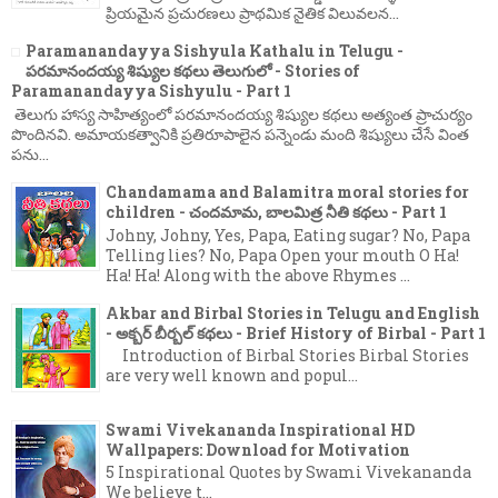
ప్రియమైన ప్రచురణలు ప్రాథమిక నైతిక విలువలన...
Paramanandayya Sishyula Kathalu in Telugu -
పరమానందయ్య శిష్యుల కథలు తెలుగులో - Stories of
Paramanandayya Sishyulu - Part 1
తెలుగు హాస్య సాహిత్యంలో పరమానందయ్య శిష్యుల కథలు అత్యంత ప్రాచుర్యం
పొందినవి. అమాయకత్వానికి ప్రతిరూపాలైన పన్నెండు మంది శిష్యులు చేసే వింత
పను...
Chandamama and Balamitra moral stories for
children - చందమామ, బాలమిత్ర నీతి కథలు - Part 1
Johny, Johny, Yes, Papa, Eating sugar? No, Papa
Telling lies? No, Papa Open your mouth O Ha!
Ha! Ha! Along with the above Rhymes ...
Akbar and Birbal Stories in Telugu and English
- అక్బర్ బీర్బల్ కథలు - Brief History of Birbal - Part 1
Introduction of Birbal Stories Birbal Stories
are very well known and popul...
Swami Vivekananda Inspirational HD
Wallpapers: Download for Motivation
5 Inspirational Quotes by Swami Vivekananda
We believe t...