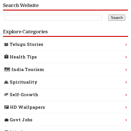
Search Website
Explore Categories
›
📖 Telugu Stories
›
🏥 Health Tips
›
🗺️ India Tourism
›
🙏 Spirituality
›
🌱 Self-Growth
›
🖼️ HD Wallpapers
›
💼 Govt Jobs