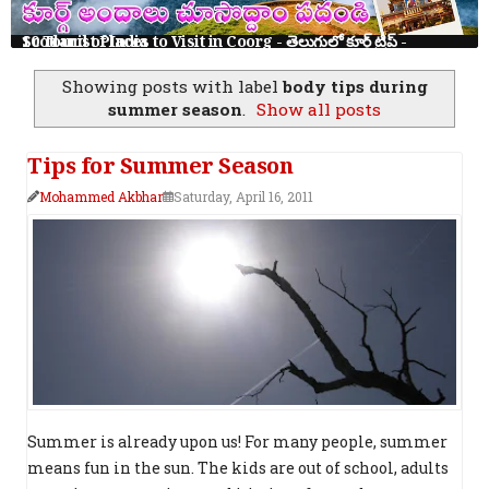
10 Tourist Places to Visit in Coorg - తెలుగులో కూర్గ్ ట్రిప్ - Scotland of India
Showing posts with label
body tips during
summer season
.
Show all posts
Tips for Summer Season
Mohammed Akbhar
Saturday, April 16, 2011
Summer is already upon us! For many people, summer
means fun in the sun. The kids are out of school, adults