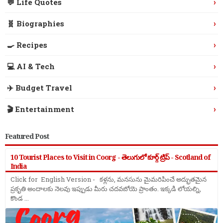
›
💬 Life Quotes
›
🧬 Biographies
›
🍳 Recipes
›
💻 AI & Tech
›
✈️ Budget Travel
›
🎬 Entertainment
Featured Post
10 Tourist Places to Visit in Coorg - తెలుగులో కూర్గ్ ట్రిప్ - Scotland of
India
Click for English Version - కళ్లను, మనసును మైమరిపించే అద్భుతమైన
ప్రకృతి అందాలకు నెలవు ఇప్పుడు మీరు చదవబోయె ప్రాంతం. ఇక్కడి లోయల్ని,
కొండ ...