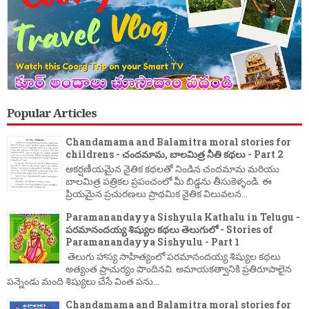
Popular Articles
Chandamama and Balamitra moral stories for
childrens - చందమామ, బాలమిత్ర నీతి కథలు - Part 2
ఆకర్షణీయమైన నైతిక కథలతో నిండిన చందమామ మరియు
బాలమిత్ర పత్రికల ప్రపంచంలో మీ బిడ్డను తీసుకెళ్ళండి. ఈ
ప్రియమైన ప్రచురణలు ప్రాథమిక నైతిక విలువలన...
Paramanandayya Sishyula Kathalu in Telugu -
పరమానందయ్య శిష్యుల కథలు తెలుగులో - Stories of
Paramanandayya Sishyulu - Part 1
తెలుగు హాస్య సాహిత్యంలో పరమానందయ్య శిష్యుల కథలు
అత్యంత ప్రాచుర్యం పొందినవి. అమాయకత్వానికి ప్రతిరూపాలైన
పన్నెండు మంది శిష్యులు చేసే వింత పను...
Chandamama and Balamitra moral stories for