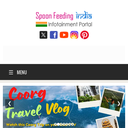
☰
MENU
❮
❯