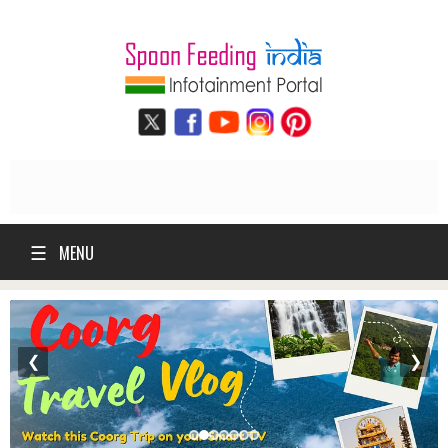
☰
MENU
❮
❯