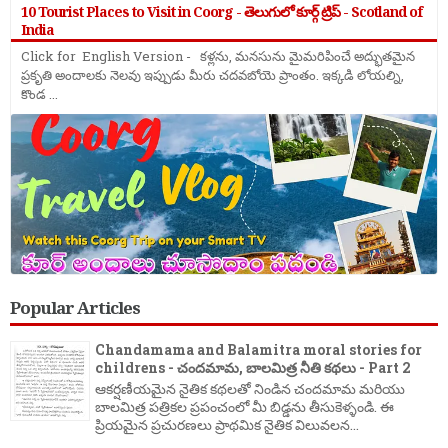
10 Tourist Places to Visit in Coorg - తెలుగులో కూర్గ్ ట్రిప్ - Scotland of
India
Click for English Version - కళ్లను, మనసును మైమరిపించే అద్భుతమైన
ప్రకృతి అందాలకు నెలవు ఇప్పుడు మీరు చదవబోయె ప్రాంతం. ఇక్కడి లోయల్ని,
కొండ ...
Popular Articles
Chandamama and Balamitra moral stories for
childrens - చందమామ, బాలమిత్ర నీతి కథలు - Part 2
ఆకర్షణీయమైన నైతిక కథలతో నిండిన చందమామ మరియు
బాలమిత్ర పత్రికల ప్రపంచంలో మీ బిడ్డను తీసుకెళ్ళండి. ఈ
ప్రియమైన ప్రచురణలు ప్రాథమిక నైతిక విలువలన...