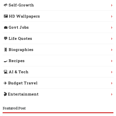
›
🌱 Self-Growth
›
🖼️ HD Wallpapers
›
💼 Govt Jobs
›
💬 Life Quotes
›
🧬 Biographies
›
🍳 Recipes
›
💻 AI & Tech
›
✈️ Budget Travel
›
🎬 Entertainment
Featured Post