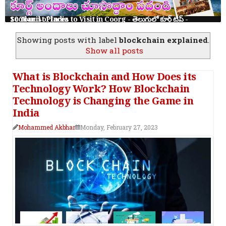
10 Tourist Places to Visit in Coorg - తెలుగులో కూర్గ్ ట్రిప్ - Scotland of India
Showing posts with label
blockchain explained
.
Show all posts
What is Blockchain and How Does its
Technology Work? How Blockchain
Technology is Changing the Game in
India
Mohammed Akbhar
Monday, February 27, 2023