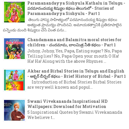
Paramanandayya Sishyula Kathalu in Telugu -
పరమానందయ్య శిష్యుల కథలు తెలుగులో - Stories of
Paramanandayya Sishyulu - Part 1
తెలుగు హాస్య సాహిత్యంలో పరమానందయ్య శిష్యుల కథలు
అత్యంత ప్రాచుర్యం పొందినవి. అమాయకత్వానికి ప్రతిరూపాలైన
పన్నెండు మంది శిష్యులు చేసే వింత పను...
Chandamama and Balamitra moral stories for
children - చందమామ, బాలమిత్ర నీతి కథలు - Part 1
Johny, Johny, Yes, Papa, Eating sugar? No, Papa
Telling lies? No, Papa Open your mouth O Ha!
Ha! Ha! Along with the above Rhymes ...
Akbar and Birbal Stories in Telugu and English
- అక్బర్ బీర్బల్ కథలు - Brief History of Birbal - Part 1
Introduction of Birbal Stories Birbal Stories
are very well known and popul...
Swami Vivekananda Inspirational HD
Wallpapers: Download for Motivation
5 Inspirational Quotes by Swami Vivekananda
We believe t...