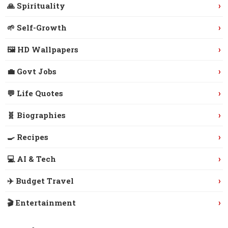
›
🙏 Spirituality
›
🌱 Self-Growth
›
🖼️ HD Wallpapers
›
💼 Govt Jobs
›
💬 Life Quotes
›
🧬 Biographies
›
🍳 Recipes
›
💻 AI & Tech
›
✈️ Budget Travel
›
🎬 Entertainment