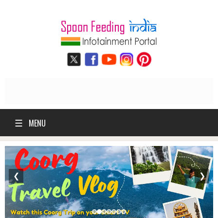
☰
MENU
❮
❯