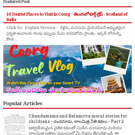
Featured Post
10 Tourist Places to Visit in Coorg - తెలుగులో కూర్గ్ ట్రిప్ - Scotland of
India
Click for English Version - కళ్లను, మనసును మైమరిపించే అద్భుతమైన
ప్రకృతి అందాలకు నెలవు ఇప్పుడు మీరు చదవబోయె ప్రాంతం. ఇక్కడి లోయల్ని,
కొండ ...
Popular Articles
Chandamama and Balamitra moral stories for
childrens - చందమామ, బాలమిత్ర నీతి కథలు - Part 2
ఆకర్షణీయమైన నైతిక కథలతో నిండిన చందమామ మరియు
బాలమిత్ర పత్రికల ప్రపంచంలో మీ బిడ్డను తీసుకెళ్ళండి. ఈ