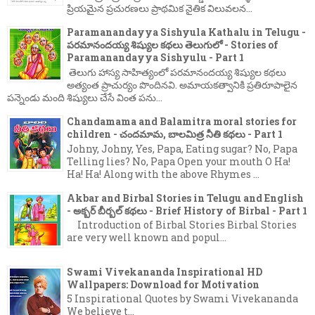
ప్రియమైన ప్రచురణలు ప్రాథమిక నైతిక విలువలన...
Paramanandayya Sishyula Kathalu in Telugu -
పరమానందయ్య శిష్యుల కథలు తెలుగులో - Stories of
Paramanandayya Sishyulu - Part 1
తెలుగు హాస్య సాహిత్యంలో పరమానందయ్య శిష్యుల కథలు
అత్యంత ప్రాచుర్యం పొందినవి. అమాయకత్వానికి ప్రతిరూపాలైన
పన్నెండు మంది శిష్యులు చేసే వింత పను...
Chandamama and Balamitra moral stories for
children - చందమామ, బాలమిత్ర నీతి కథలు - Part 1
Johny, Johny, Yes, Papa, Eating sugar? No, Papa
Telling lies? No, Papa Open your mouth O Ha!
Ha! Ha! Along with the above Rhymes ...
Akbar and Birbal Stories in Telugu and English
- అక్బర్ బీర్బల్ కథలు - Brief History of Birbal - Part 1
Introduction of Birbal Stories Birbal Stories
are very well known and popul...
Swami Vivekananda Inspirational HD
Wallpapers: Download for Motivation
5 Inspirational Quotes by Swami Vivekananda
We believe t...