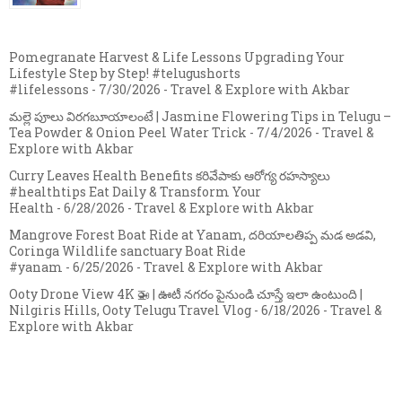
Pomegranate Harvest & Life Lessons Upgrading Your
Lifestyle Step by Step! #telugushorts
#lifelessons
- 7/30/2026
- Travel & Explore with Akbar
మల్లె పూలు విరగబూయాలంటే | Jasmine Flowering Tips in Telugu –
Tea Powder & Onion Peel Water Trick
- 7/4/2026
- Travel &
Explore with Akbar
Curry Leaves Health Benefits కరివేపాకు ఆరోగ్య రహస్యాలు
#healthtips Eat Daily & Transform Your
Health
- 6/28/2026
- Travel & Explore with Akbar
Mangrove Forest Boat Ride at Yanam, దరియాలతిప్ప మడ అడవి,
Coringa Wildlife sanctuary Boat Ride
#yanam
- 6/25/2026
- Travel & Explore with Akbar
Ooty Drone View 4K 🚁 | ఊటీ నగరం పైనుండి చూస్తే ఇలా ఉంటుంది |
Nilgiris Hills, Ooty Telugu Travel Vlog
- 6/18/2026
- Travel &
Explore with Akbar