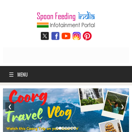
☰
MENU
❮
❯