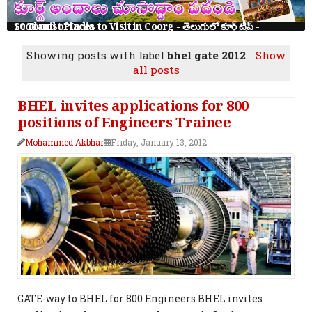
10 Tourist Places to Visit in Coorg - తెలుగులో కూర్గ్ ట్రిప్ - Scotland of India
Showing posts with label
bhel gate 2012
.
Show
all posts
BHEL invites applications for 800
positions of Engineers Trainee
Mohammed Akbhar
Friday, January 13, 2012
GATE-way to BHEL for 800 Engineers BHEL invites