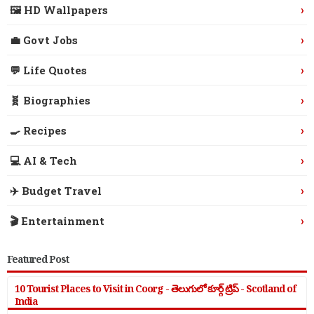
›
🖼️ HD Wallpapers
›
💼 Govt Jobs
›
💬 Life Quotes
›
🧬 Biographies
›
🍳 Recipes
›
💻 AI & Tech
›
✈️ Budget Travel
›
🎬 Entertainment
Featured Post
10 Tourist Places to Visit in Coorg - తెలుగులో కూర్గ్ ట్రిప్ - Scotland of
India