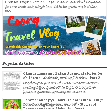
Click for English Version - కళ్లను, మనసును మైమరిపించే అద్భుతమైన
ప్రకృతి అందాలకు నెలవు ఇప్పుడు మీరు చదవబోయె ప్రాంతం. ఇక్కడి లోయల్ని,
కొండ ...
Popular Articles
Chandamama and Balamitra moral stories for
childrens - చందమామ, బాలమిత్ర నీతి కథలు - Part 2
ఆకర్షణీయమైన నైతిక కథలతో నిండిన చందమామ మరియు
బాలమిత్ర పత్రికల ప్రపంచంలో మీ బిడ్డను తీసుకెళ్ళండి. ఈ
ప్రియమైన ప్రచురణలు ప్రాథమిక నైతిక విలువలన...
Paramanandayya Sishyula Kathalu in Telugu -
పరమానందయ్య శిష్యుల కథలు తెలుగులో - Stories of
Paramanandayya Sishyulu - Part 1