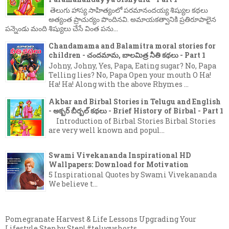
తెలుగు హాస్య సాహిత్యంలో పరమానందయ్య శిష్యుల కథలు
అత్యంత ప్రాచుర్యం పొందినవి. అమాయకత్వానికి ప్రతిరూపాలైన
పన్నెండు మంది శిష్యులు చేసే వింత పను...
Chandamama and Balamitra moral stories for
children - చందమామ, బాలమిత్ర నీతి కథలు - Part 1
Johny, Johny, Yes, Papa, Eating sugar? No, Papa
Telling lies? No, Papa Open your mouth O Ha!
Ha! Ha! Along with the above Rhymes ...
Akbar and Birbal Stories in Telugu and English
- అక్బర్ బీర్బల్ కథలు - Brief History of Birbal - Part 1
Introduction of Birbal Stories Birbal Stories
are very well known and popul...
Swami Vivekananda Inspirational HD
Wallpapers: Download for Motivation
5 Inspirational Quotes by Swami Vivekananda
We believe t...
Pomegranate Harvest & Life Lessons Upgrading Your
Lifestyle Step by Step! #telugushorts