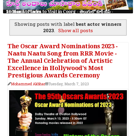
10 Tourist Places to Visit in Coorg - తెలుగులో కూర్గ్ ట్రిప్ - Scotland of India
Showing posts with label
best actor winners
2023
.
Show all posts
The Oscar Award Nominations 2023 -
Naatu Naatu Song from RRR Movie -
The Annual Celebration of Artistic
Excellence in Hollywood's Most
Prestigious Awards Ceremony
Mohammed Akbhar
Tuesday, March 7, 2023