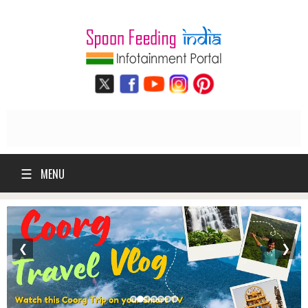
☰
MENU
❮
❯