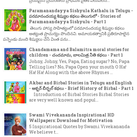
ప్రియమైన ప్రచురణలు ప్రాథమిక నైతిక విలువలన...
Paramanandayya Sishyula Kathalu in Telugu -
పరమానందయ్య శిష్యుల కథలు తెలుగులో - Stories of
Paramanandayya Sishyulu - Part 1
తెలుగు హాస్య సాహిత్యంలో పరమానందయ్య శిష్యుల కథలు
అత్యంత ప్రాచుర్యం పొందినవి. అమాయకత్వానికి ప్రతిరూపాలైన
పన్నెండు మంది శిష్యులు చేసే వింత పను...
Chandamama and Balamitra moral stories for
children - చందమామ, బాలమిత్ర నీతి కథలు - Part 1
Johny, Johny, Yes, Papa, Eating sugar? No, Papa
Telling lies? No, Papa Open your mouth O Ha!
Ha! Ha! Along with the above Rhymes ...
Akbar and Birbal Stories in Telugu and English
- అక్బర్ బీర్బల్ కథలు - Brief History of Birbal - Part 1
Introduction of Birbal Stories Birbal Stories
are very well known and popul...
Swami Vivekananda Inspirational HD
Wallpapers: Download for Motivation
5 Inspirational Quotes by Swami Vivekananda
We believe t...