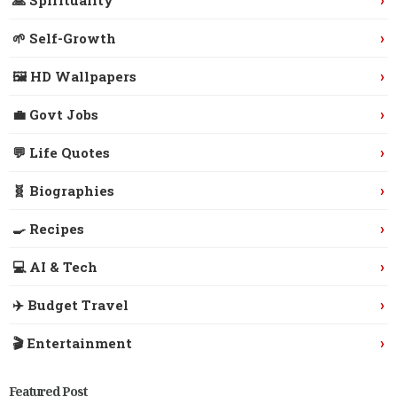
›
🌱 Self-Growth
›
🖼️ HD Wallpapers
›
💼 Govt Jobs
›
💬 Life Quotes
›
🧬 Biographies
›
🍳 Recipes
›
💻 AI & Tech
›
✈️ Budget Travel
›
🎬 Entertainment
Featured Post