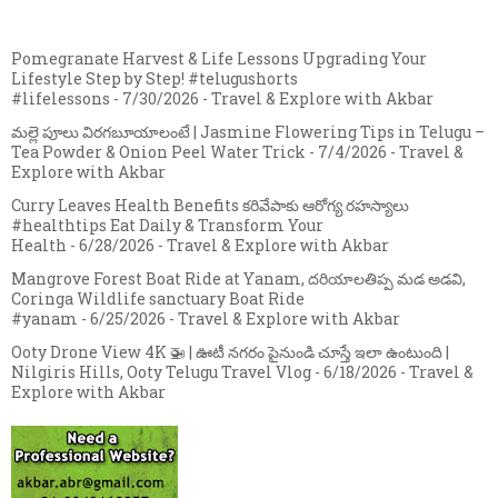
Pomegranate Harvest & Life Lessons Upgrading Your
Lifestyle Step by Step! #telugushorts
#lifelessons
- 7/30/2026
- Travel & Explore with Akbar
మల్లె పూలు విరగబూయాలంటే | Jasmine Flowering Tips in Telugu –
Tea Powder & Onion Peel Water Trick
- 7/4/2026
- Travel &
Explore with Akbar
Curry Leaves Health Benefits కరివేపాకు ఆరోగ్య రహస్యాలు
#healthtips Eat Daily & Transform Your
Health
- 6/28/2026
- Travel & Explore with Akbar
Mangrove Forest Boat Ride at Yanam, దరియాలతిప్ప మడ అడవి,
Coringa Wildlife sanctuary Boat Ride
#yanam
- 6/25/2026
- Travel & Explore with Akbar
Ooty Drone View 4K 🚁 | ఊటీ నగరం పైనుండి చూస్తే ఇలా ఉంటుంది |
Nilgiris Hills, Ooty Telugu Travel Vlog
- 6/18/2026
- Travel &
Explore with Akbar