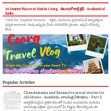
10 Tourist Places to Visit in Coorg - తెలుగులో కూర్గ్ ట్రిప్ - Scotland of
India
Click for English Version - కళ్లను, మనసును మైమరిపించే అద్భుతమైన
ప్రకృతి అందాలకు నెలవు ఇప్పుడు మీరు చదవబోయె ప్రాంతం. ఇక్కడి లోయల్ని,
కొండ ...
Popular Articles
Chandamama and Balamitra moral stories for
childrens - చందమామ, బాలమిత్ర నీతి కథలు - Part 2
ఆకర్షణీయమైన నైతిక కథలతో నిండిన చందమామ మరియు
బాలమిత్ర పత్రికల ప్రపంచంలో మీ బిడ్డను తీసుకెళ్ళండి. ఈ