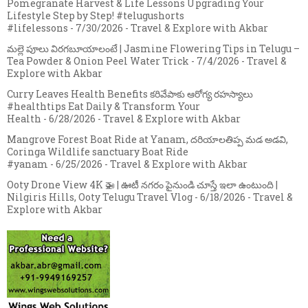
Pomegranate Harvest & Life Lessons Upgrading Your
Lifestyle Step by Step! #telugushorts
#lifelessons
- 7/30/2026
- Travel & Explore with Akbar
మల్లె పూలు విరగబూయాలంటే | Jasmine Flowering Tips in Telugu –
Tea Powder & Onion Peel Water Trick
- 7/4/2026
- Travel &
Explore with Akbar
Curry Leaves Health Benefits కరివేపాకు ఆరోగ్య రహస్యాలు
#healthtips Eat Daily & Transform Your
Health
- 6/28/2026
- Travel & Explore with Akbar
Mangrove Forest Boat Ride at Yanam, దరియాలతిప్ప మడ అడవి,
Coringa Wildlife sanctuary Boat Ride
#yanam
- 6/25/2026
- Travel & Explore with Akbar
Ooty Drone View 4K 🚁 | ఊటీ నగరం పైనుండి చూస్తే ఇలా ఉంటుంది |
Nilgiris Hills, Ooty Telugu Travel Vlog
- 6/18/2026
- Travel &
Explore with Akbar