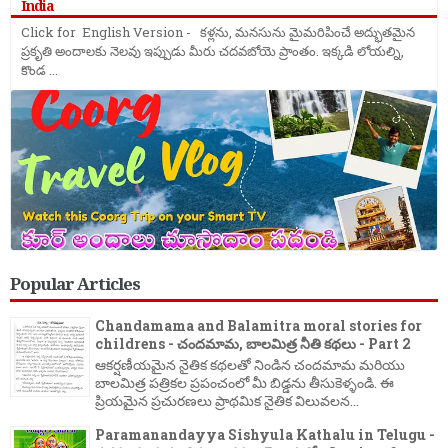
India
Click for English Version - కళ్లను, మనసును మైమరిపించే అద్భుతమైన
ప్రకృతి అందాలకు నెలవు ఇప్పుడు మీరు చదవబోయె ప్రాంతం. ఇక్కడి లోయల్ని,
కొండ ...
Popular Articles
Chandamama and Balamitra moral stories for
childrens - చందమామ, బాలమిత్ర నీతి కథలు - Part 2
ఆకర్షణీయమైన నైతిక కథలతో నిండిన చందమామ మరియు
బాలమిత్ర పత్రికల ప్రపంచంలో మీ బిడ్డను తీసుకెళ్ళండి. ఈ
ప్రియమైన ప్రచురణలు ప్రాథమిక నైతిక విలువలన...
Paramanandayya Sishyula Kathalu in Telugu -