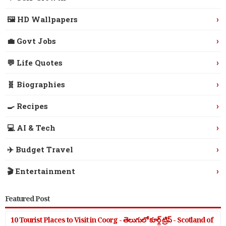
›
🖼️ HD Wallpapers
›
💼 Govt Jobs
›
💬 Life Quotes
›
🧬 Biographies
›
🍳 Recipes
›
💻 AI & Tech
›
✈️ Budget Travel
›
🎬 Entertainment
Featured Post
10 Tourist Places to Visit in Coorg - తెలుగులో కూర్గ్ ట్రిప్ - Scotland of