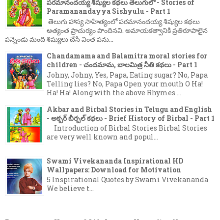
పరమానందయ్య శిష్యుల కథలు తెలుగులో - Stories of
Paramanandayya Sishyulu - Part 1
తెలుగు హాస్య సాహిత్యంలో పరమానందయ్య శిష్యుల కథలు
అత్యంత ప్రాచుర్యం పొందినవి. అమాయకత్వానికి ప్రతిరూపాలైన
పన్నెండు మంది శిష్యులు చేసే వింత పను...
Chandamama and Balamitra moral stories for
children - చందమామ, బాలమిత్ర నీతి కథలు - Part 1
Johny, Johny, Yes, Papa, Eating sugar? No, Papa
Telling lies? No, Papa Open your mouth O Ha!
Ha! Ha! Along with the above Rhymes ...
Akbar and Birbal Stories in Telugu and English
- అక్బర్ బీర్బల్ కథలు - Brief History of Birbal - Part 1
Introduction of Birbal Stories Birbal Stories
are very well known and popul...
Swami Vivekananda Inspirational HD
Wallpapers: Download for Motivation
5 Inspirational Quotes by Swami Vivekananda
We believe t...