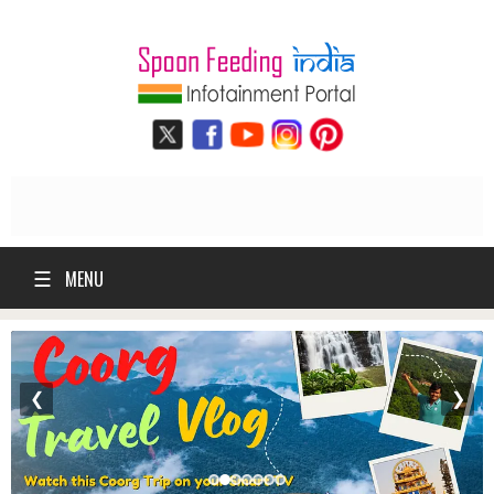
☰
MENU
❮
❯