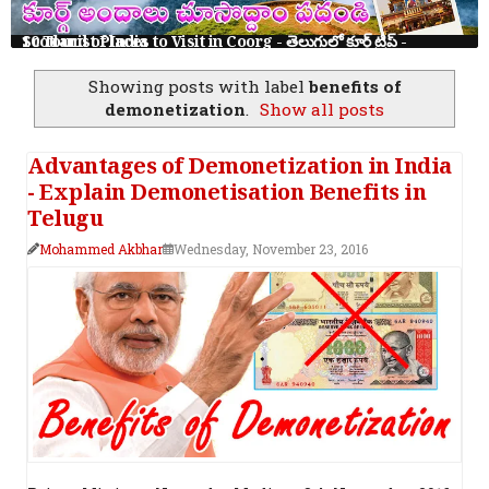
10 Tourist Places to Visit in Coorg - తెలుగులో కూర్గ్ ట్రిప్ - Scotland of India
Showing posts with label
benefits of
demonetization
.
Show all posts
Advantages of Demonetization in India
- Explain Demonetisation Benefits in
Telugu
Mohammed Akbhar
Wednesday, November 23, 2016