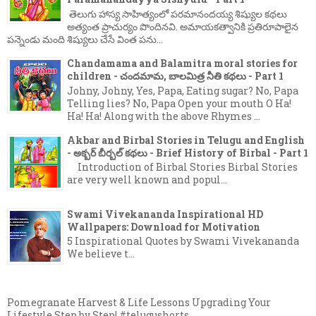
తెలుగు హాస్య సాహిత్యంలో పరమానందయ్య శిష్యుల కథలు
అత్యంత ప్రాచుర్యం పొందినవి. అమాయకత్వానికి ప్రతిరూపాలైన
పన్నెండు మంది శిష్యులు చేసే వింత పను...
Chandamama and Balamitra moral stories for
children - చందమామ, బాలమిత్ర నీతి కథలు - Part 1
Johny, Johny, Yes, Papa, Eating sugar? No, Papa
Telling lies? No, Papa Open your mouth O Ha!
Ha! Ha! Along with the above Rhymes ...
Akbar and Birbal Stories in Telugu and English
- అక్బర్ బీర్బల్ కథలు - Brief History of Birbal - Part 1
Introduction of Birbal Stories Birbal Stories
are very well known and popul...
Swami Vivekananda Inspirational HD
Wallpapers: Download for Motivation
5 Inspirational Quotes by Swami Vivekananda
We believe t...
Pomegranate Harvest & Life Lessons Upgrading Your
Lifestyle Step by Step! #telugushorts