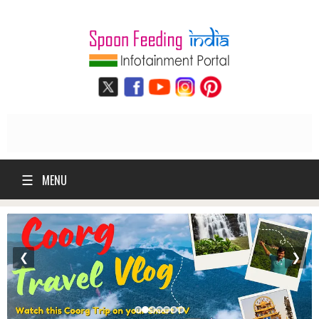
☰
MENU
❮
❯