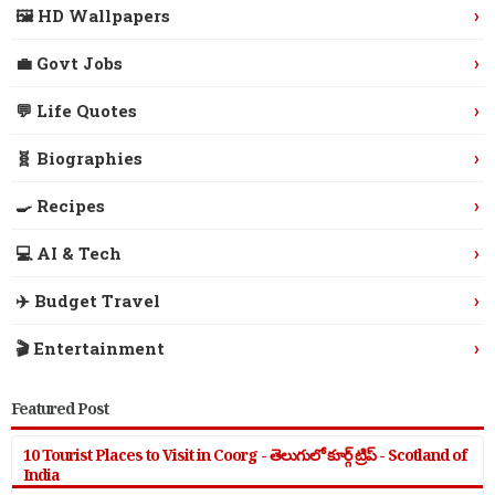
›
🖼️ HD Wallpapers
›
💼 Govt Jobs
›
💬 Life Quotes
›
🧬 Biographies
›
🍳 Recipes
›
💻 AI & Tech
›
✈️ Budget Travel
›
🎬 Entertainment
Featured Post
10 Tourist Places to Visit in Coorg - తెలుగులో కూర్గ్ ట్రిప్ - Scotland of
India