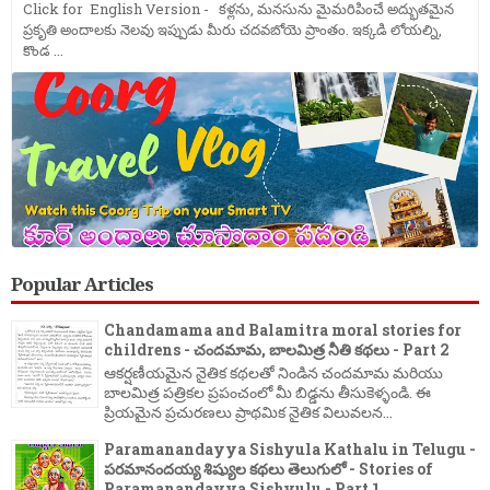
Click for English Version - కళ్లను, మనసును మైమరిపించే అద్భుతమైన
ప్రకృతి అందాలకు నెలవు ఇప్పుడు మీరు చదవబోయె ప్రాంతం. ఇక్కడి లోయల్ని,
కొండ ...
Popular Articles
Chandamama and Balamitra moral stories for
childrens - చందమామ, బాలమిత్ర నీతి కథలు - Part 2
ఆకర్షణీయమైన నైతిక కథలతో నిండిన చందమామ మరియు
బాలమిత్ర పత్రికల ప్రపంచంలో మీ బిడ్డను తీసుకెళ్ళండి. ఈ
ప్రియమైన ప్రచురణలు ప్రాథమిక నైతిక విలువలన...
Paramanandayya Sishyula Kathalu in Telugu -
పరమానందయ్య శిష్యుల కథలు తెలుగులో - Stories of
Paramanandayya Sishyulu - Part 1