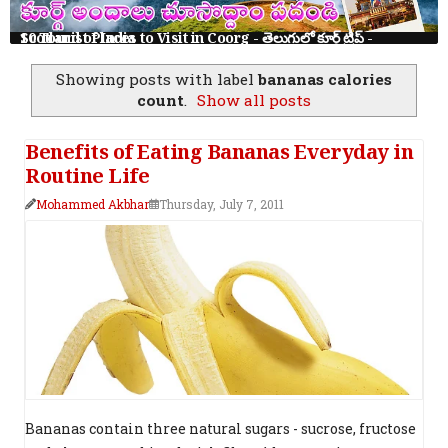
10 Tourist Places to Visit in Coorg - తెలుగులో కూర్గ్ ట్రిప్ - Scotland of India
Showing posts with label
bananas calories
count
.
Show all posts
Benefits of Eating Bananas Everyday in
Routine Life
Mohammed Akbhar
Thursday, July 7, 2011
Bananas contain three natural sugars - sucrose, fructose