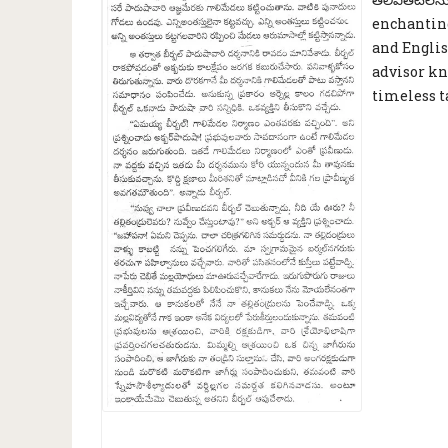
enchanting
and Englis
advisor kn
timeless t