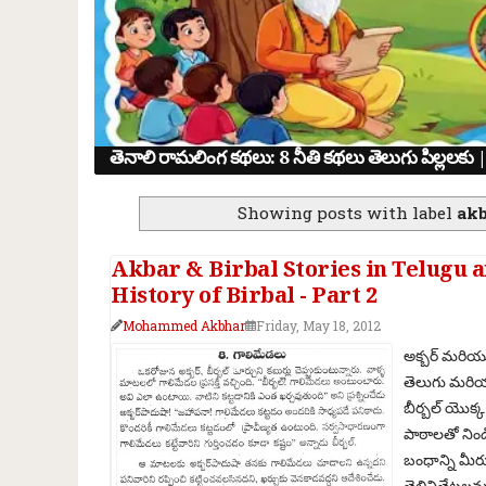
తెనాలి రామలింగ కథలు: 8 నీతి కథలు తెలుగు పిల్ల
Showing posts with label
akb
Akbar & Birbal Stories in Telugu and E
History of Birbal - Part 2
Mohammed Akbhar
Friday, May 18, 2012
అక్బర్ మరియు
తెలుగు మరియ
బీర్బల్ యొక్
పాఠాలతో నిండ
బంధాన్ని మీర
తెలివితేటలను