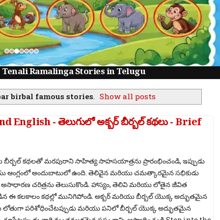
లకు | Tenali Ramalinga Stories in Telugu
ar birbal famous stories
.
Show all posts
nglish - తెలుగులో అక్బర్ బీర్బల్ కథలు - Brief
 బీర్బల్ కథలతో మరపురాని సాహిత్య సాహసయాత్రను ప్రారంభించండి, ఇప్పుడు
ు ఆంగ్లంలో అందుబాటులో ఉంది. తెలివైన మరియు చమత్కారమైన సభికుడు
క అసాధారణ చరిత్రను తెలుసుకొండి. హాస్యం, తెలివి మరియు లోతైన జీవిత
ిన ఈ కలకాలం కథల్లో మునిగిపోండి. అక్బర్ మరియు బీర్బల్ యొక్క అద్భుతమైన
ు లోతుగా పరిశోధించేటప్పుడు మరియు పనిలో బీర్బల్ యొక్క అద్భుతమైన
 చూసేటప్పుడు వారి మంత్రముగ్ధమైన ప్రపంచాన్ని ఆస్వాదించండి.Step into the