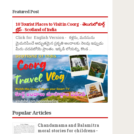
Featured Post
10 Tourist Places to Visit in Coorg - తెలుగులో కూర్గ్
ట్రిప్ - Scotland of India
Click for English Version - కళ్లను, మనసును
మైమరిపించే అద్భుతమైన ప్రకృతి అందాలకు నెలవు ఇప్పుడు
మీరు చదవబోయె ప్రాంతం. ఇక్కడి లోయల్ని, కొండ ...
Popular Articles
Chandamama and Balamitra
moral stories for childrens -