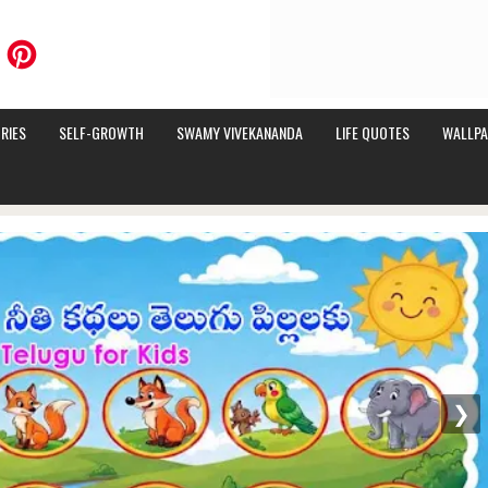
RIES
SELF-GROWTH
SWAMY VIVEKANANDA
LIFE QUOTES
WALLPA
❯