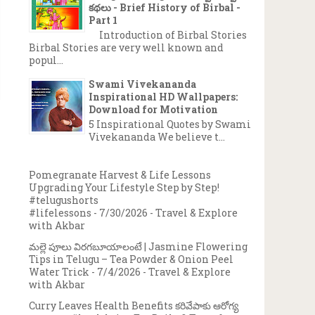
కథలు - Brief History of Birbal -
Part 1
Introduction of Birbal Stories
Birbal Stories are very well known and
popul...
Swami Vivekananda
Inspirational HD Wallpapers:
Download for Motivation
5 Inspirational Quotes by Swami
Vivekananda We believe t...
Pomegranate Harvest & Life Lessons
Upgrading Your Lifestyle Step by Step!
#telugushorts
#lifelessons
- 7/30/2026
- Travel & Explore
with Akbar
మల్లె పూలు విరగబూయాలంటే | Jasmine Flowering
Tips in Telugu – Tea Powder & Onion Peel
Water Trick
- 7/4/2026
- Travel & Explore
with Akbar
Curry Leaves Health Benefits కరివేపాకు ఆరోగ్య