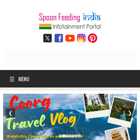
☰
MENU
❮
❯