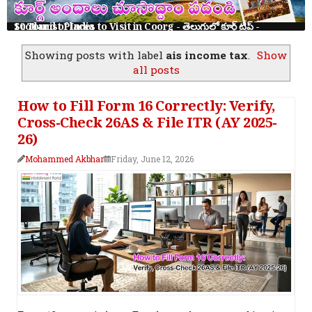
10 Tourist Places to Visit in Coorg - తెలుగులో కూర్గ్ ట్రిప్ - Scotland of India
Showing posts with label
ais income tax
.
Show
all posts
How to Fill Form 16 Correctly: Verify,
Cross-Check 26AS & File ITR (AY 2025-
26)
Mohammed Akbhar
Friday, June 12, 2026