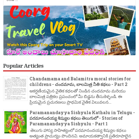
Popular Articles
Chandamama and Balamitra moral stories for
childrens - చందమామ, బాలమిత్ర నీతి కథలు - Part 2
ఆకర్షణీయమైన నైతిక కథలతో నిండిన చందమామ మరియు
బాలమిత్ర పత్రికల ప్రపంచంలో మీ బిడ్డను తీసుకెళ్ళండి. ఈ
ప్రియమైన ప్రచురణలు ప్రాథమిక నైతిక విలువలన...
Paramanandayya Sishyula Kathalu in Telugu -
పరమానందయ్య శిష్యుల కథలు తెలుగులో - Stories of
Paramanandayya Sishyulu - Part 1
తెలుగు హాస్య సాహిత్యంలో పరమానందయ్య శిష్యుల కథలు
అత్యంత ప్రాచుర్యం పొందినవి. అమాయకత్వానికి ప్రతిరూపాలైన