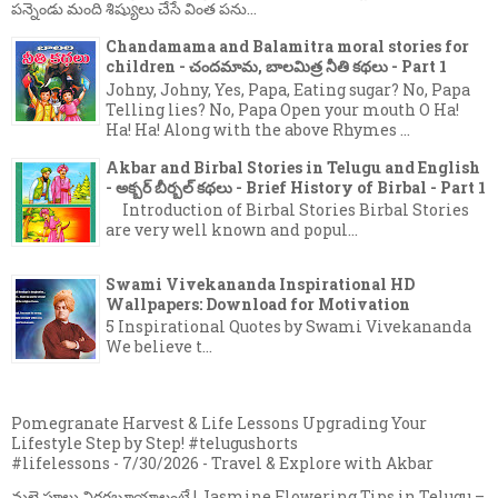
పన్నెండు మంది శిష్యులు చేసే వింత పను...
Chandamama and Balamitra moral stories for
children - చందమామ, బాలమిత్ర నీతి కథలు - Part 1
Johny, Johny, Yes, Papa, Eating sugar? No, Papa
Telling lies? No, Papa Open your mouth O Ha!
Ha! Ha! Along with the above Rhymes ...
Akbar and Birbal Stories in Telugu and English
- అక్బర్ బీర్బల్ కథలు - Brief History of Birbal - Part 1
Introduction of Birbal Stories Birbal Stories
are very well known and popul...
Swami Vivekananda Inspirational HD
Wallpapers: Download for Motivation
5 Inspirational Quotes by Swami Vivekananda
We believe t...
Pomegranate Harvest & Life Lessons Upgrading Your
Lifestyle Step by Step! #telugushorts
#lifelessons
- 7/30/2026
- Travel & Explore with Akbar
మల్లె పూలు విరగబూయాలంటే | Jasmine Flowering Tips in Telugu –