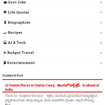
›
💼 Govt Jobs
›
💬 Life Quotes
›
🧬 Biographies
›
🍳 Recipes
›
💻 AI & Tech
›
✈️ Budget Travel
›
🎬 Entertainment
Featured Post
10 Tourist Places to Visit in Coorg - తెలుగులో కూర్గ్ ట్రిప్ - Scotland of
India
Click for English Version - కళ్లను, మనసును మైమరిపించే అద్భుతమైన
ప్రకృతి అందాలకు నెలవు ఇప్పుడు మీరు చదవబోయె ప్రాంతం. ఇక్కడి లోయల్ని,
కొండ ...