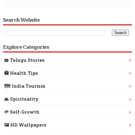
Search Website
Explore Categories
›
📖 Telugu Stories
›
🏥 Health Tips
›
🗺️ India Tourism
›
🙏 Spirituality
›
🌱 Self-Growth
›
🖼️ HD Wallpapers