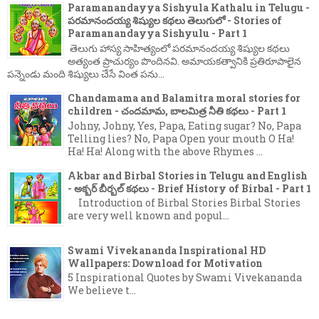
Paramanandayya Sishyula Kathalu in Telugu -
పరమానందయ్య శిష్యుల కథలు తెలుగులో - Stories of
Paramanandayya Sishyulu - Part 1
తెలుగు హాస్య సాహిత్యంలో పరమానందయ్య శిష్యుల కథలు
అత్యంత ప్రాచుర్యం పొందినవి. అమాయకత్వానికి ప్రతిరూపాలైన
పన్నెండు మంది శిష్యులు చేసే వింత పను...
Chandamama and Balamitra moral stories for
children - చందమామ, బాలమిత్ర నీతి కథలు - Part 1
Johny, Johny, Yes, Papa, Eating sugar? No, Papa
Telling lies? No, Papa Open your mouth O Ha!
Ha! Ha! Along with the above Rhymes ...
Akbar and Birbal Stories in Telugu and English
- అక్బర్ బీర్బల్ కథలు - Brief History of Birbal - Part 1
Introduction of Birbal Stories Birbal Stories
are very well known and popul...
Swami Vivekananda Inspirational HD
Wallpapers: Download for Motivation
5 Inspirational Quotes by Swami Vivekananda
We believe t...