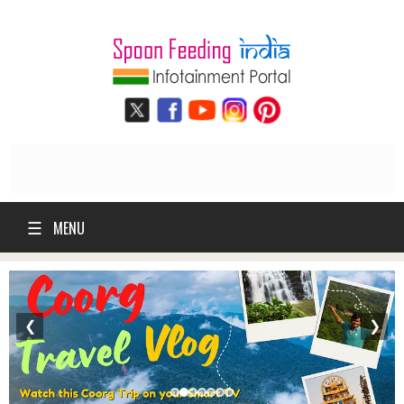
☰
MENU
❮
❯