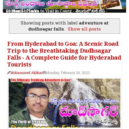
10 Tourist Places to Visit in Coorg - తెలుగులో కూర్గ్ ట్రిప్ - Scotland of India
Showing posts with label
adventure at
dudhsagar falls
.
Show all posts
From Hyderabad to Goa: A Scenic Road
Trip to the Breathtaking Dudhsagar
Falls - A Complete Guide for Hyderabad
Tourists
Mohammed Akbhar
Monday, February 20, 2023