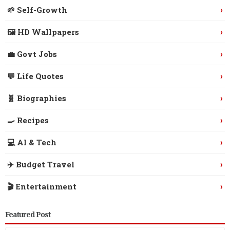
›
🌱 Self-Growth
›
🖼️ HD Wallpapers
›
💼 Govt Jobs
›
💬 Life Quotes
›
🧬 Biographies
›
🍳 Recipes
›
💻 AI & Tech
›
✈️ Budget Travel
›
🎬 Entertainment
Featured Post