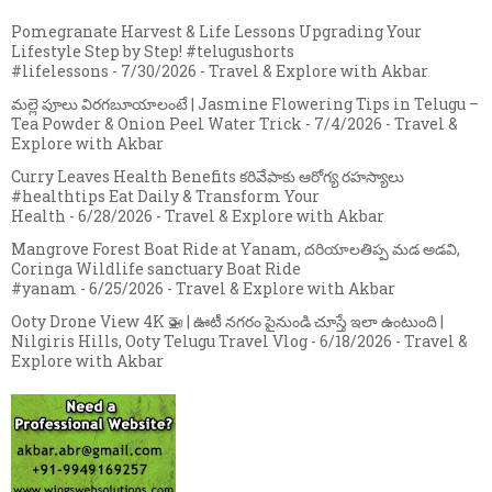
Pomegranate Harvest & Life Lessons Upgrading Your
Lifestyle Step by Step! #telugushorts
#lifelessons
- 7/30/2026
- Travel & Explore with Akbar
మల్లె పూలు విరగబూయాలంటే | Jasmine Flowering Tips in Telugu –
Tea Powder & Onion Peel Water Trick
- 7/4/2026
- Travel &
Explore with Akbar
Curry Leaves Health Benefits కరివేపాకు ఆరోగ్య రహస్యాలు
#healthtips Eat Daily & Transform Your
Health
- 6/28/2026
- Travel & Explore with Akbar
Mangrove Forest Boat Ride at Yanam, దరియాలతిప్ప మడ అడవి,
Coringa Wildlife sanctuary Boat Ride
#yanam
- 6/25/2026
- Travel & Explore with Akbar
Ooty Drone View 4K 🚁 | ఊటీ నగరం పైనుండి చూస్తే ఇలా ఉంటుంది |
Nilgiris Hills, Ooty Telugu Travel Vlog
- 6/18/2026
- Travel &
Explore with Akbar