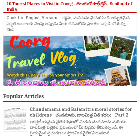
10 Tourist Places to Visit in Coorg - తెలుగులో కూర్గ్ ట్రిప్ - Scotland of
India
Click for English Version - కళ్లను, మనసును మైమరిపించే అద్భుతమైన
ప్రకృతి అందాలకు నెలవు ఇప్పుడు మీరు చదవబోయె ప్రాంతం. ఇక్కడి లోయల్ని,
కొండ ...
Popular Articles
Chandamama and Balamitra moral stories for
childrens - చందమామ, బాలమిత్ర నీతి కథలు - Part 2
ఆకర్షణీయమైన నైతిక కథలతో నిండిన చందమామ మరియు
బాలమిత్ర పత్రికల ప్రపంచంలో మీ బిడ్డను తీసుకెళ్ళండి. ఈ
ప్రియమైన ప్రచురణలు ప్రాథమిక నైతిక విలువలన...