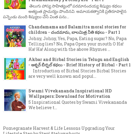
తెలుగు హాస్య సాహిత్యంలో పరమానందయ్య శిష్యుల కథలు
అత్యంత ప్రాచుర్యం పొందినవి. అమాయకత్వానికి ప్రతిరూపాలైన
పన్నెండు మంది శిష్యులు చేసే వింత పను...
Chandamama and Balamitra moral stories for
children - చందమామ, బాలమిత్ర నీతి కథలు - Part 1
Johny, Johny, Yes, Papa, Eating sugar? No, Papa
Telling lies? No, Papa Open your mouth O Ha!
Ha! Ha! Along with the above Rhymes ...
Akbar and Birbal Stories in Telugu and English
- అక్బర్ బీర్బల్ కథలు - Brief History of Birbal - Part 1
Introduction of Birbal Stories Birbal Stories
are very well known and popul...
Swami Vivekananda Inspirational HD
Wallpapers: Download for Motivation
5 Inspirational Quotes by Swami Vivekananda
We believe t...
Pomegranate Harvest & Life Lessons Upgrading Your
Lifestyle Step by Step! #telugushorts