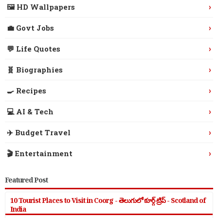
›
🖼️ HD Wallpapers
›
💼 Govt Jobs
›
💬 Life Quotes
›
🧬 Biographies
›
🍳 Recipes
›
💻 AI & Tech
›
✈️ Budget Travel
›
🎬 Entertainment
Featured Post
10 Tourist Places to Visit in Coorg - తెలుగులో కూర్గ్ ట్రిప్ - Scotland of
India