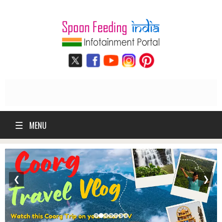
☰
MENU
❮
❯