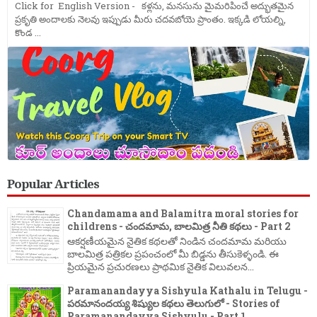
Click for English Version - కళ్లను, మనసును మైమరిపించే అద్భుతమైన
ప్రకృతి అందాలకు నెలవు ఇప్పుడు మీరు చదవబోయె ప్రాంతం. ఇక్కడి లోయల్ని,
కొండ ...
Popular Articles
Chandamama and Balamitra moral stories for
childrens - చందమామ, బాలమిత్ర నీతి కథలు - Part 2
ఆకర్షణీయమైన నైతిక కథలతో నిండిన చందమామ మరియు
బాలమిత్ర పత్రికల ప్రపంచంలో మీ బిడ్డను తీసుకెళ్ళండి. ఈ
ప్రియమైన ప్రచురణలు ప్రాథమిక నైతిక విలువలన...
Paramanandayya Sishyula Kathalu in Telugu -
పరమానందయ్య శిష్యుల కథలు తెలుగులో - Stories of
Paramanandayya Sishyulu - Part 1