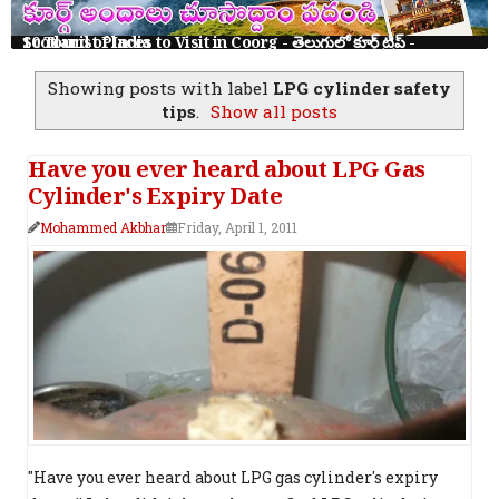
10 Tourist Places to Visit in Coorg - తెలుగులో కూర్గ్ ట్రిప్ - Scotland of India
Showing posts with label
LPG cylinder safety
tips
.
Show all posts
Have you ever heard about LPG Gas
Cylinder's Expiry Date
Mohammed Akbhar
Friday, April 1, 2011
"Have you ever heard about LPG gas cylinder's expiry