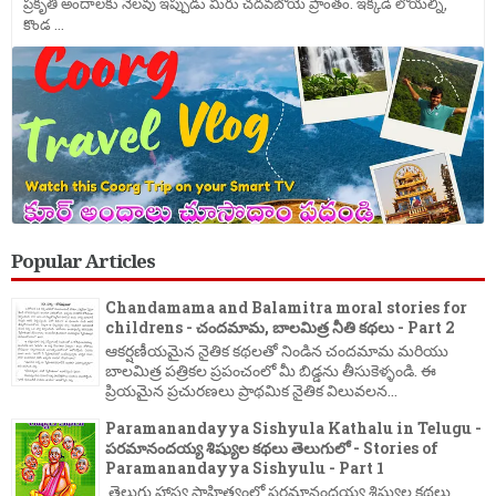
ప్రకృతి అందాలకు నెలవు ఇప్పుడు మీరు చదవబోయె ప్రాంతం. ఇక్కడి లోయల్ని,
కొండ ...
Popular Articles
Chandamama and Balamitra moral stories for
childrens - చందమామ, బాలమిత్ర నీతి కథలు - Part 2
ఆకర్షణీయమైన నైతిక కథలతో నిండిన చందమామ మరియు
బాలమిత్ర పత్రికల ప్రపంచంలో మీ బిడ్డను తీసుకెళ్ళండి. ఈ
ప్రియమైన ప్రచురణలు ప్రాథమిక నైతిక విలువలన...
Paramanandayya Sishyula Kathalu in Telugu -
పరమానందయ్య శిష్యుల కథలు తెలుగులో - Stories of
Paramanandayya Sishyulu - Part 1
తెలుగు హాస్య సాహిత్యంలో పరమానందయ్య శిష్యుల కథలు