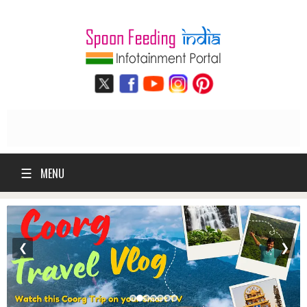
☰
MENU
❮
❯