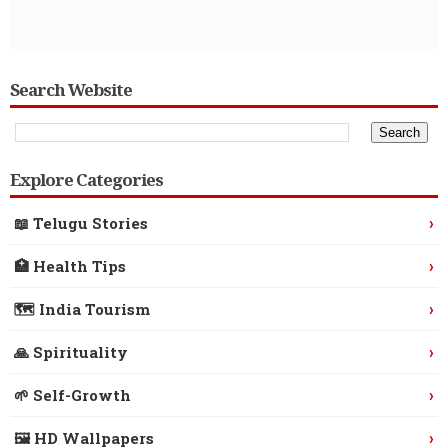
Search Website
Explore Categories
›
📖 Telugu Stories
›
🏥 Health Tips
›
🗺️ India Tourism
›
🙏 Spirituality
›
🌱 Self-Growth
›
🖼️ HD Wallpapers