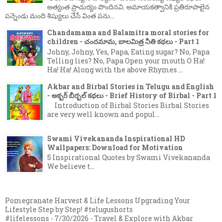
అత్యంత ప్రాచుర్యం పొందినవి. అమాయకత్వానికి ప్రతిరూపాలైన
పన్నెండు మంది శిష్యులు చేసే వింత పను...
Chandamama and Balamitra moral stories for
children - చందమామ, బాలమిత్ర నీతి కథలు - Part 1
Johny, Johny, Yes, Papa, Eating sugar? No, Papa
Telling lies? No, Papa Open your mouth O Ha!
Ha! Ha! Along with the above Rhymes ...
Akbar and Birbal Stories in Telugu and English
- అక్బర్ బీర్బల్ కథలు - Brief History of Birbal - Part 1
Introduction of Birbal Stories Birbal Stories
are very well known and popul...
Swami Vivekananda Inspirational HD
Wallpapers: Download for Motivation
5 Inspirational Quotes by Swami Vivekananda
We believe t...
Pomegranate Harvest & Life Lessons Upgrading Your
Lifestyle Step by Step! #telugushorts
#lifelessons
- 7/30/2026
- Travel & Explore with Akbar