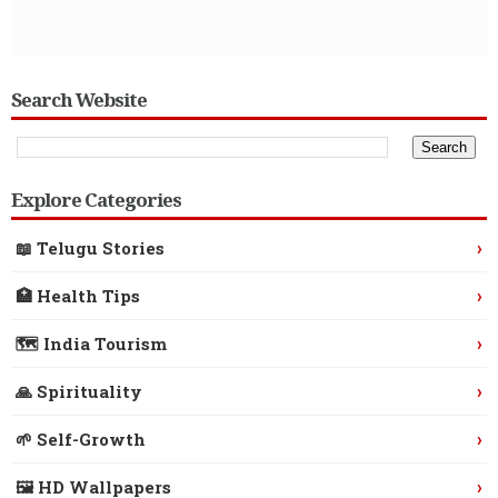
Search Website
Explore Categories
›
📖 Telugu Stories
›
🏥 Health Tips
›
🗺️ India Tourism
›
🙏 Spirituality
›
🌱 Self-Growth
›
🖼️ HD Wallpapers