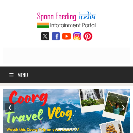
☰
MENU
❮
❯