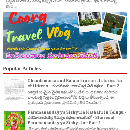
ప్రకృతి అందాలకు నెలవు ఇప్పుడు మీరు చదవబోయె ప్రాంతం. ఇక్కడి లోయల్ని,
కొండ ...
Popular Articles
Chandamama and Balamitra moral stories for
childrens - చందమామ, బాలమిత్ర నీతి కథలు - Part 2
ఆకర్షణీయమైన నైతిక కథలతో నిండిన చందమామ మరియు
బాలమిత్ర పత్రికల ప్రపంచంలో మీ బిడ్డను తీసుకెళ్ళండి. ఈ
ప్రియమైన ప్రచురణలు ప్రాథమిక నైతిక విలువలన...
Paramanandayya Sishyula Kathalu in Telugu -
పరమానందయ్య శిష్యుల కథలు తెలుగులో - Stories of
Paramanandayya Sishyulu - Part 1
తెలుగు హాస్య సాహిత్యంలో పరమానందయ్య శిష్యుల కథలు