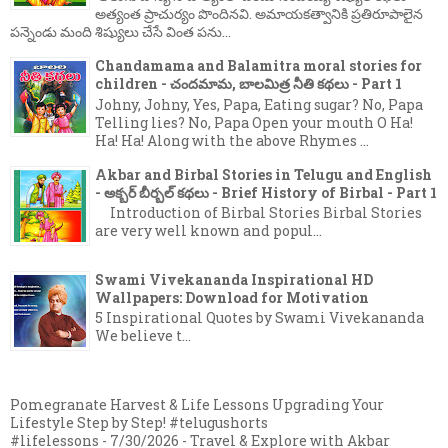
అత్యంత ప్రాచుర్యం పొందినవి. అమాయకత్వానికి ప్రతిరూపాలైన
పన్నెండు మంది శిష్యులు చేసే వింత పను...
Chandamama and Balamitra moral stories for
children - చందమామ, బాలమిత్ర నీతి కథలు - Part 1
Johny, Johny, Yes, Papa, Eating sugar? No, Papa
Telling lies? No, Papa Open your mouth O Ha!
Ha! Ha! Along with the above Rhymes ...
Akbar and Birbal Stories in Telugu and English
- అక్బర్ బీర్బల్ కథలు - Brief History of Birbal - Part 1
Introduction of Birbal Stories Birbal Stories
are very well known and popul...
Swami Vivekananda Inspirational HD
Wallpapers: Download for Motivation
5 Inspirational Quotes by Swami Vivekananda
We believe t...
Pomegranate Harvest & Life Lessons Upgrading Your
Lifestyle Step by Step! #telugushorts
#lifelessons
- 7/30/2026
- Travel & Explore with Akbar