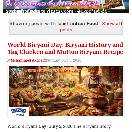
10 Tourist Places to Visit in Coorg - తెలుగులో కూర్గ్ ట్రిప్ - Scotland of India
Showing posts with label
Indian Food
.
Show all
posts
World Biryani Day: Biryani History and
1kg Chicken and Mutton Biryani Recipe
Mohammed Akbhar
Sunday, July 5, 2026
World Biryani Day · July 5, 2026 The Biryani Story: