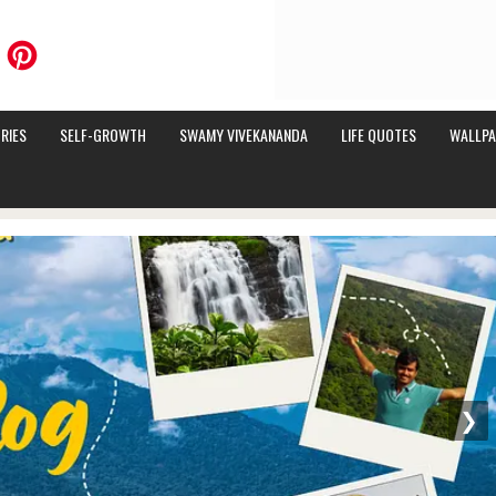
RIES
SELF-GROWTH
SWAMY VIVEKANANDA
LIFE QUOTES
WALLPA
❯