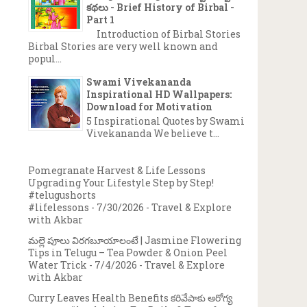
కథలు - Brief History of Birbal -
Part 1
Introduction of Birbal Stories
Birbal Stories are very well known and
popul...
Swami Vivekananda
Inspirational HD Wallpapers:
Download for Motivation
5 Inspirational Quotes by Swami
Vivekananda We believe t...
Pomegranate Harvest & Life Lessons
Upgrading Your Lifestyle Step by Step!
#telugushorts
#lifelessons
- 7/30/2026
- Travel & Explore
with Akbar
మల్లె పూలు విరగబూయాలంటే | Jasmine Flowering
Tips in Telugu – Tea Powder & Onion Peel
Water Trick
- 7/4/2026
- Travel & Explore
with Akbar
Curry Leaves Health Benefits కరివేపాకు ఆరోగ్య