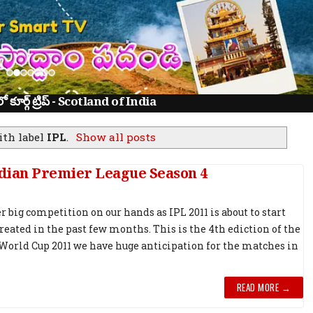
ూర్గ్ ట్రిప్ - Scotland of India
ith label
IPL
.
Show all posts
ndian Premier League Season 4
 big competition on our hands as IPL 2011 is about to start
reated in the past few months. This is the 4th ediction of the
World Cup 2011 we have huge anticipation for the matches in
READ MORE →