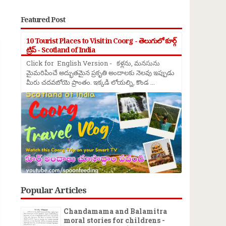
Featured Post
→
10 Tourist Places to Visit in Coorg - తెలుగులో కూర్గ్
ట్రిప్ - Scotland of India
Click for English Version - కళ్లను, మనసును
మైమరిపించే అద్భుతమైన ప్రకృతి అందాలకు నెలవు ఇప్పుడు
మీరు చదవబోయె ప్రాంతం. ఇక్కడి లోయల్ని, కొండ ...
Popular Articles
Chandamama and Balamitra
moral stories for childrens -