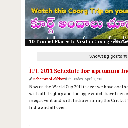
10 Tourist Places to Visit in Coorg - తెలుగులో క
Showing posts w
IPL 2011 Schedule for upcoming I
Mohammed Akbhar
Thursday, April 7, 2011
Now as the World Cup 2011 is over we have another
with all its glory and the hype which have been c
mega event and with India winning the Cricket 
India and all over...