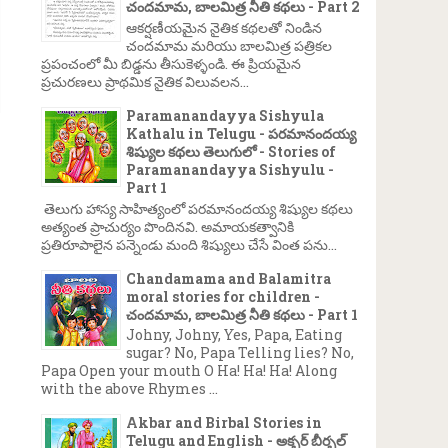
చందమామ, బాలమిత్ర నీతి కథలు - Part 2
ఆకర్షణీయమైన నైతిక కథలతో నిండిన
చందమామ మరియు బాలమిత్ర పత్రికల
ప్రపంచంలో మీ బిడ్డను తీసుకెళ్ళండి. ఈ ప్రియమైన
ప్రచురణలు ప్రాథమిక నైతిక విలువలన...
Paramanandayya Sishyula
Kathalu in Telugu - పరమానందయ్య
శిష్యుల కథలు తెలుగులో - Stories of
Paramanandayya Sishyulu -
Part 1
తెలుగు హాస్య సాహిత్యంలో పరమానందయ్య శిష్యుల కథలు
అత్యంత ప్రాచుర్యం పొందినవి. అమాయకత్వానికి
ప్రతిరూపాలైన పన్నెండు మంది శిష్యులు చేసే వింత పను...
Chandamama and Balamitra
moral stories for children -
చందమామ, బాలమిత్ర నీతి కథలు - Part 1
Johny, Johny, Yes, Papa, Eating
sugar? No, Papa Telling lies? No,
Papa Open your mouth O Ha! Ha! Ha! Along
with the above Rhymes ...
Akbar and Birbal Stories in
Telugu and English - అక్బర్ బీర్బల్