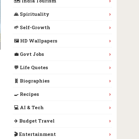
›
🗺️ India Tourism
›
🙏 Spirituality
›
🌱 Self-Growth
›
🖼️ HD Wallpapers
›
💼 Govt Jobs
›
💬 Life Quotes
›
🧬 Biographies
›
🍳 Recipes
›
💻 AI & Tech
›
✈️ Budget Travel
›
🎬 Entertainment