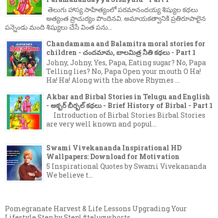
తెలుగు హాస్య సాహిత్యంలో పరమానందయ్య శిష్యుల కథలు
అత్యంత ప్రాచుర్యం పొందినవి. అమాయకత్వానికి ప్రతిరూపాలైన
పన్నెండు మంది శిష్యులు చేసే వింత పను...
Chandamama and Balamitra moral stories for
children - చందమామ, బాలమిత్ర నీతి కథలు - Part 1
Johny, Johny, Yes, Papa, Eating sugar? No, Papa
Telling lies? No, Papa Open your mouth O Ha!
Ha! Ha! Along with the above Rhymes ...
Akbar and Birbal Stories in Telugu and English
- అక్బర్ బీర్బల్ కథలు - Brief History of Birbal - Part 1
Introduction of Birbal Stories Birbal Stories
are very well known and popul...
Swami Vivekananda Inspirational HD
Wallpapers: Download for Motivation
5 Inspirational Quotes by Swami Vivekananda
We believe t...
Pomegranate Harvest & Life Lessons Upgrading Your
Lifestyle Step by Step! #telugushorts