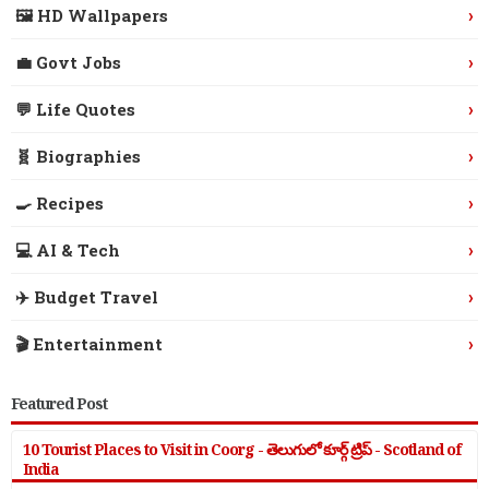
›
🖼️ HD Wallpapers
›
💼 Govt Jobs
›
💬 Life Quotes
›
🧬 Biographies
›
🍳 Recipes
›
💻 AI & Tech
›
✈️ Budget Travel
›
🎬 Entertainment
Featured Post
10 Tourist Places to Visit in Coorg - తెలుగులో కూర్గ్ ట్రిప్ - Scotland of
India