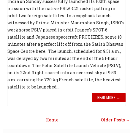
India on Sunday successfully launched its 100th space
mission with the native PSLV-C21 rocket putting in
orbit two foreign satellites. In a copybook launch,
witnessed by Prime Minister Manmohan Singh, ISRO’s
workhorse PSLV placed in orbit France’s SPOT-6
satellite and Japanese spacecraft PROTIERES, some 18
minutes after a perfect lift off from the Satish Dhawan
Space Centre here. The launch, scheduled for 9.51 a.m.,
was delayed by two minutes at the end of the 51-hour
countdown. The Polar Satellite Launch Vehicle (PSLV),
on its 22nd flight, soared into an overcast sky at 9.53
a.m. carrying the 720 kg French satellite, the heaviest
satellite to be launched...
READ MORE →
Home
Older Posts →