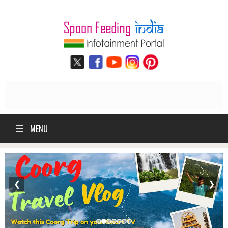
☰
MENU
❮
❯