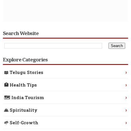
Search Website
Explore Categories
›
📖 Telugu Stories
›
🏥 Health Tips
›
🗺️ India Tourism
›
🙏 Spirituality
›
🌱 Self-Growth