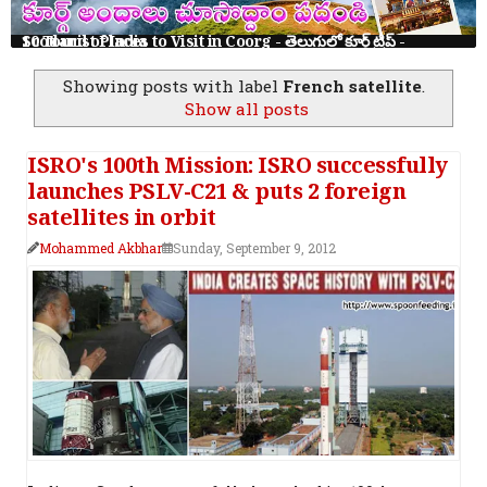
10 Tourist Places to Visit in Coorg - తెలుగులో కూర్గ్ ట్రిప్ - Scotland of India
Showing posts with label
French satellite
.
Show all posts
ISRO's 100th Mission: ISRO successfully
launches PSLV-C21 & puts 2 foreign
satellites in orbit
Mohammed Akbhar
Sunday, September 9, 2012