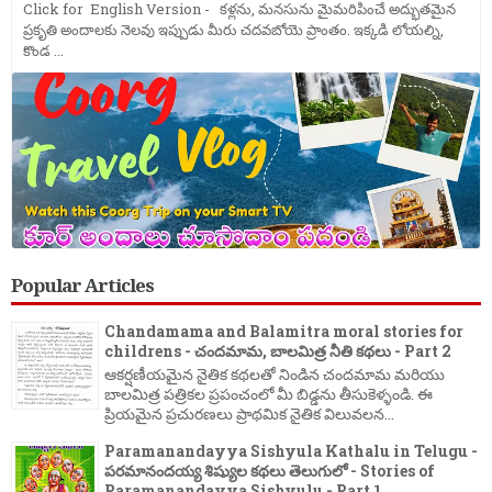
Click for English Version - కళ్లను, మనసును మైమరిపించే అద్భుతమైన
ప్రకృతి అందాలకు నెలవు ఇప్పుడు మీరు చదవబోయె ప్రాంతం. ఇక్కడి లోయల్ని,
కొండ ...
Popular Articles
Chandamama and Balamitra moral stories for
childrens - చందమామ, బాలమిత్ర నీతి కథలు - Part 2
ఆకర్షణీయమైన నైతిక కథలతో నిండిన చందమామ మరియు
బాలమిత్ర పత్రికల ప్రపంచంలో మీ బిడ్డను తీసుకెళ్ళండి. ఈ
ప్రియమైన ప్రచురణలు ప్రాథమిక నైతిక విలువలన...
Paramanandayya Sishyula Kathalu in Telugu -
పరమానందయ్య శిష్యుల కథలు తెలుగులో - Stories of
Paramanandayya Sishyulu - Part 1