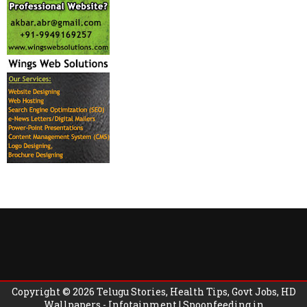
Copyright ©
2026
Telugu Stories, Health Tips, Govt Jobs, HD
Wallpapers - Infotainment | Spoonfeeding.in