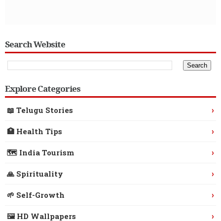
Search Website
Explore Categories
›
📖 Telugu Stories
›
🏥 Health Tips
›
🗺️ India Tourism
›
🙏 Spirituality
›
🌱 Self-Growth
›
🖼️ HD Wallpapers