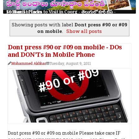
10 Tourist Places to Visit in Coorg - తెలుగులో కూర్గ్ ట్రిప్ - Scotland of India
Showing posts with label
Dont press #90 or #09
on mobile
.
Show all posts
Dont press #90 or #09 on mobile - DOs
and DON’Ts in Mobile Phone
Mohammed Akbhar
Tuesday, August 9, 2011
Dont press #90 or #09 on mobile Please take care IF