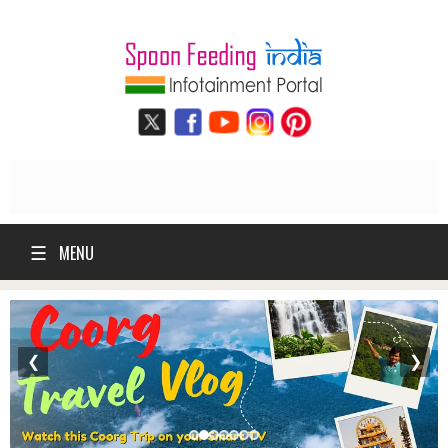
☰
MENU
❮
❯