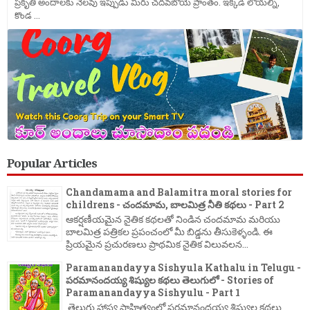
ప్రకృతి అందాలకు నెలవు ఇప్పుడు మీరు చదవబోయె ప్రాంతం. ఇక్కడి లోయల్ని,
కొండ ...
Popular Articles
Chandamama and Balamitra moral stories for
childrens - చందమామ, బాలమిత్ర నీతి కథలు - Part 2
ఆకర్షణీయమైన నైతిక కథలతో నిండిన చందమామ మరియు
బాలమిత్ర పత్రికల ప్రపంచంలో మీ బిడ్డను తీసుకెళ్ళండి. ఈ
ప్రియమైన ప్రచురణలు ప్రాథమిక నైతిక విలువలన...
Paramanandayya Sishyula Kathalu in Telugu -
పరమానందయ్య శిష్యుల కథలు తెలుగులో - Stories of
Paramanandayya Sishyulu - Part 1
తెలుగు హాస్య సాహిత్యంలో పరమానందయ్య శిష్యుల కథలు