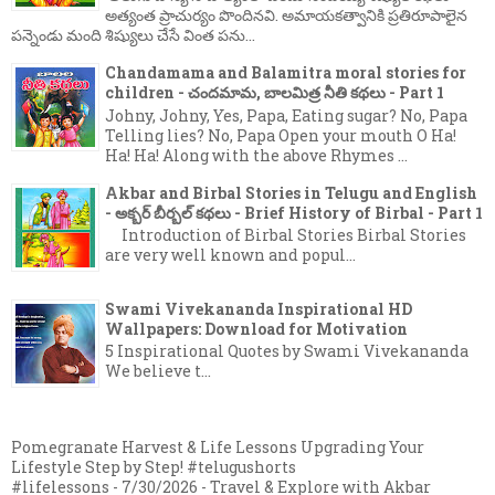
అత్యంత ప్రాచుర్యం పొందినవి. అమాయకత్వానికి ప్రతిరూపాలైన
పన్నెండు మంది శిష్యులు చేసే వింత పను...
Chandamama and Balamitra moral stories for
children - చందమామ, బాలమిత్ర నీతి కథలు - Part 1
Johny, Johny, Yes, Papa, Eating sugar? No, Papa
Telling lies? No, Papa Open your mouth O Ha!
Ha! Ha! Along with the above Rhymes ...
Akbar and Birbal Stories in Telugu and English
- అక్బర్ బీర్బల్ కథలు - Brief History of Birbal - Part 1
Introduction of Birbal Stories Birbal Stories
are very well known and popul...
Swami Vivekananda Inspirational HD
Wallpapers: Download for Motivation
5 Inspirational Quotes by Swami Vivekananda
We believe t...
Pomegranate Harvest & Life Lessons Upgrading Your
Lifestyle Step by Step! #telugushorts
#lifelessons
- 7/30/2026
- Travel & Explore with Akbar