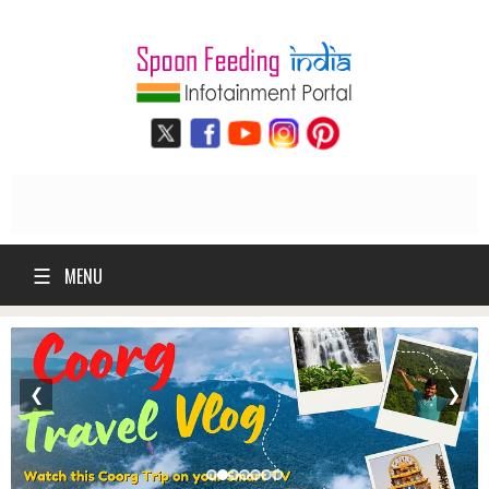
☰
MENU
❮
❯