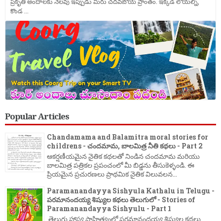
ప్రకృతి అందాలకు నెలవు ఇప్పుడు మీరు చదవబోయె ప్రాంతం. ఇక్కడి లోయల్ని,
కొండ ...
Popular Articles
Chandamama and Balamitra moral stories for
childrens - చందమామ, బాలమిత్ర నీతి కథలు - Part 2
ఆకర్షణీయమైన నైతిక కథలతో నిండిన చందమామ మరియు
బాలమిత్ర పత్రికల ప్రపంచంలో మీ బిడ్డను తీసుకెళ్ళండి. ఈ
ప్రియమైన ప్రచురణలు ప్రాథమిక నైతిక విలువలన...
Paramanandayya Sishyula Kathalu in Telugu -
పరమానందయ్య శిష్యుల కథలు తెలుగులో - Stories of
Paramanandayya Sishyulu - Part 1
తెలుగు హాస్య సాహిత్యంలో పరమానందయ్య శిష్యుల కథలు