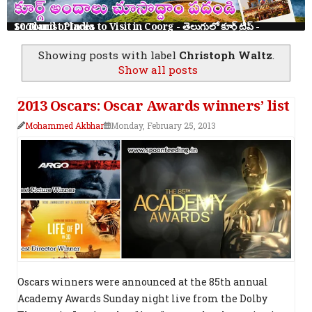
10 Tourist Places to Visit in Coorg - తెలుగులో కూర్గ్ ట్రిప్ - Scotland of India
Showing posts with label
Christoph Waltz
.
Show all posts
2013 Oscars: Oscar Awards winners’ list
Mohammed Akbhar
Monday, February 25, 2013
Oscars winners were announced at the 85th annual
Academy Awards Sunday night live from the Dolby