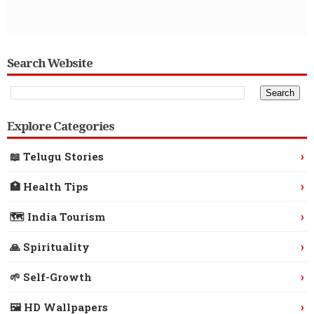
Search Website
Explore Categories
›
📖 Telugu Stories
›
🏥 Health Tips
›
🗺️ India Tourism
›
🙏 Spirituality
›
🌱 Self-Growth
›
🖼️ HD Wallpapers