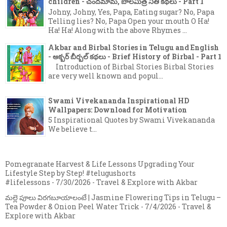
children - చందమామ, బాలమిత్ర నీతి కథలు - Part 1
Johny, Johny, Yes, Papa, Eating sugar? No, Papa
Telling lies? No, Papa Open your mouth O Ha!
Ha! Ha! Along with the above Rhymes ...
Akbar and Birbal Stories in Telugu and English
- అక్బర్ బీర్బల్ కథలు - Brief History of Birbal - Part 1
Introduction of Birbal Stories Birbal Stories
are very well known and popul...
Swami Vivekananda Inspirational HD
Wallpapers: Download for Motivation
5 Inspirational Quotes by Swami Vivekananda
We believe t...
Pomegranate Harvest & Life Lessons Upgrading Your
Lifestyle Step by Step! #telugushorts
#lifelessons
- 7/30/2026
- Travel & Explore with Akbar
మల్లె పూలు విరగబూయాలంటే | Jasmine Flowering Tips in Telugu –
Tea Powder & Onion Peel Water Trick
- 7/4/2026
- Travel &
Explore with Akbar