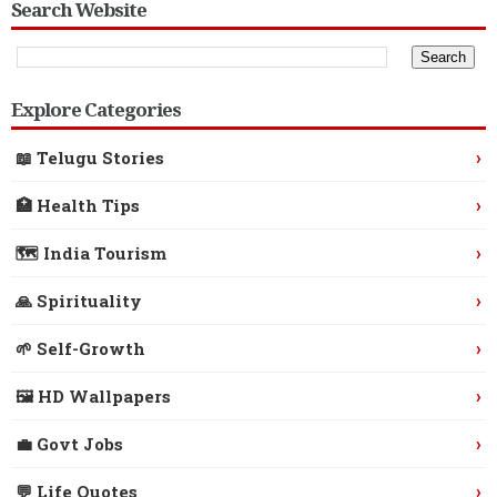
Search Website
Explore Categories
›
📖 Telugu Stories
›
🏥 Health Tips
›
🗺️ India Tourism
›
🙏 Spirituality
›
🌱 Self-Growth
›
🖼️ HD Wallpapers
›
💼 Govt Jobs
›
💬 Life Quotes