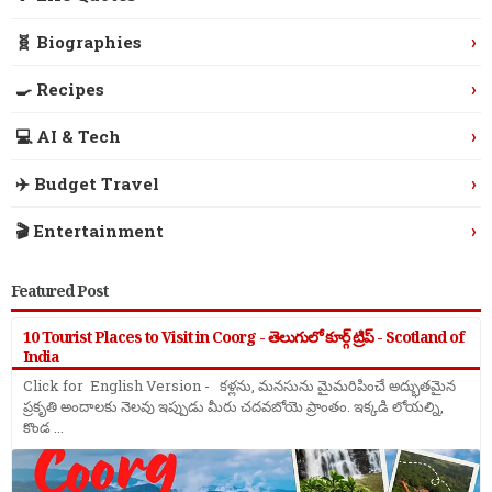
›
🧬 Biographies
›
🍳 Recipes
›
💻 AI & Tech
›
✈️ Budget Travel
›
🎬 Entertainment
Featured Post
10 Tourist Places to Visit in Coorg - తెలుగులో కూర్గ్ ట్రిప్ - Scotland of
India
Click for English Version - కళ్లను, మనసును మైమరిపించే అద్భుతమైన
ప్రకృతి అందాలకు నెలవు ఇప్పుడు మీరు చదవబోయె ప్రాంతం. ఇక్కడి లోయల్ని,
కొండ ...