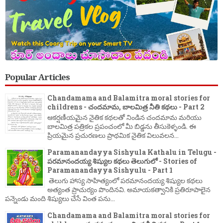
Popular Articles
Chandamama and Balamitra moral stories for
childrens - చందమామ, బాలమిత్ర నీతి కథలు - Part 2
ఆకర్షణీయమైన నైతిక కథలతో నిండిన చందమామ మరియు
బాలమిత్ర పత్రికల ప్రపంచంలో మీ బిడ్డను తీసుకెళ్ళండి. ఈ
ప్రియమైన ప్రచురణలు ప్రాథమిక నైతిక విలువలన...
Paramanandayya Sishyula Kathalu in Telugu -
పరమానందయ్య శిష్యుల కథలు తెలుగులో - Stories of
Paramanandayya Sishyulu - Part 1
తెలుగు హాస్య సాహిత్యంలో పరమానందయ్య శిష్యుల కథలు
అత్యంత ప్రాచుర్యం పొందినవి. అమాయకత్వానికి ప్రతిరూపాలైన
పన్నెండు మంది శిష్యులు చేసే వింత పను...
Chandamama and Balamitra moral stories for