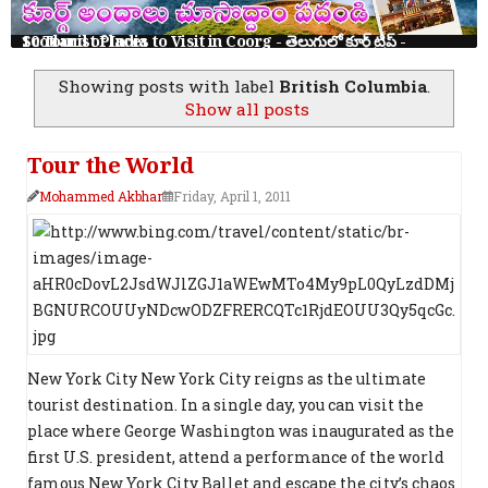
10 Tourist Places to Visit in Coorg - తెలుగులో కూర్గ్ ట్రిప్ - Scotland of India
Showing posts with label
British Columbia
.
Show all posts
Tour the World
Mohammed Akbhar
Friday, April 1, 2011
New York City New York City reigns as the ultimate
tourist destination. In a single day, you can visit the
place where George Washington was inaugurated as the
first U.S. president, attend a performance of the world
famous New York City Ballet and escape the city’s chaos