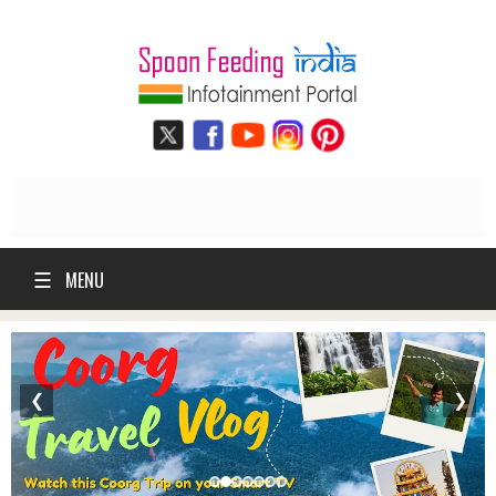
☰
MENU
❮
❯