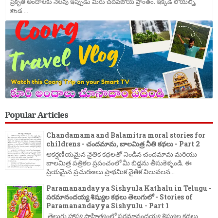
ప్రకృతి అందాలకు నెలవు ఇప్పుడు మీరు చదవబోయె ప్రాంతం. ఇక్కడి లోయల్ని,
కొండ ...
Popular Articles
Chandamama and Balamitra moral stories for
childrens - చందమామ, బాలమిత్ర నీతి కథలు - Part 2
ఆకర్షణీయమైన నైతిక కథలతో నిండిన చందమామ మరియు
బాలమిత్ర పత్రికల ప్రపంచంలో మీ బిడ్డను తీసుకెళ్ళండి. ఈ
ప్రియమైన ప్రచురణలు ప్రాథమిక నైతిక విలువలన...
Paramanandayya Sishyula Kathalu in Telugu -
పరమానందయ్య శిష్యుల కథలు తెలుగులో - Stories of
Paramanandayya Sishyulu - Part 1
తెలుగు హాస్య సాహిత్యంలో పరమానందయ్య శిష్యుల కథలు