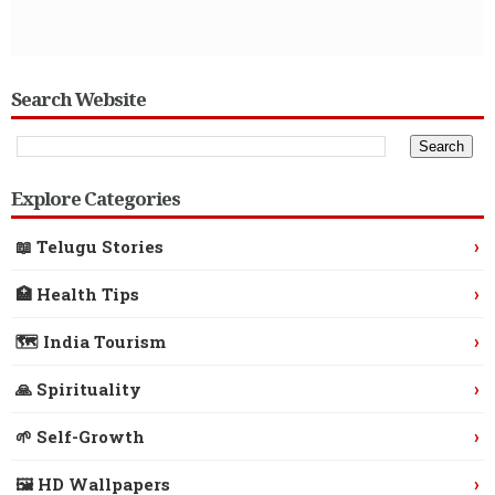
Search Website
Explore Categories
›
📖 Telugu Stories
›
🏥 Health Tips
›
🗺️ India Tourism
›
🙏 Spirituality
›
🌱 Self-Growth
›
🖼️ HD Wallpapers