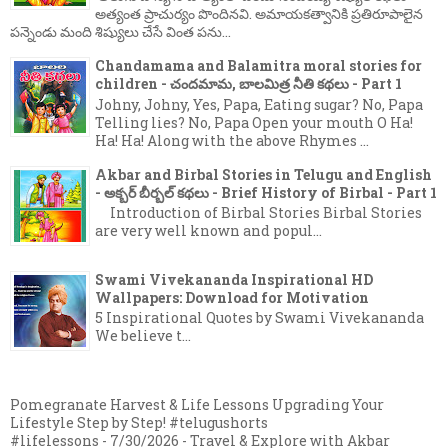
అత్యంత ప్రాచుర్యం పొందినవి. అమాయకత్వానికి ప్రతిరూపాలైన
పన్నెండు మంది శిష్యులు చేసే వింత పను...
Chandamama and Balamitra moral stories for
children - చందమామ, బాలమిత్ర నీతి కథలు - Part 1
Johny, Johny, Yes, Papa, Eating sugar? No, Papa
Telling lies? No, Papa Open your mouth O Ha!
Ha! Ha! Along with the above Rhymes ...
Akbar and Birbal Stories in Telugu and English
- అక్బర్ బీర్బల్ కథలు - Brief History of Birbal - Part 1
Introduction of Birbal Stories Birbal Stories
are very well known and popul...
Swami Vivekananda Inspirational HD
Wallpapers: Download for Motivation
5 Inspirational Quotes by Swami Vivekananda
We believe t...
Pomegranate Harvest & Life Lessons Upgrading Your
Lifestyle Step by Step! #telugushorts
#lifelessons
- 7/30/2026
- Travel & Explore with Akbar