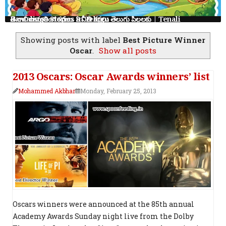
తెనాలి రామలింగ కథలు: 8 నీతి కథలు తెలుగు పిల్లలకు | Tenali Ramalinga Stories in Telugu
Showing posts with label
Best Picture Winner
Oscar
.
Show all posts
2013 Oscars: Oscar Awards winners’ list
Mohammed Akbhar
Monday, February 25, 2013
Oscars winners were announced at the 85th annual
Academy Awards Sunday night live from the Dolby