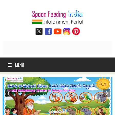
☰
MENU
❮
❯