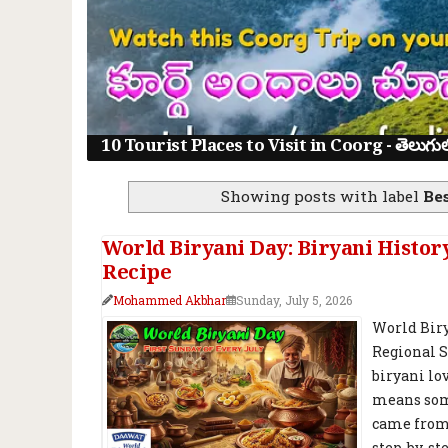
10 Tourist Places to Visit in Coorg - తెలుగులో క
Showing posts with label
Be
World Biryani Day: Biryani Histor
Recipe
Mohammed Akbhar
Sunday, July 5, 2026
World Birya
Regional St
biryani lo
means some
came from,
step-by-st