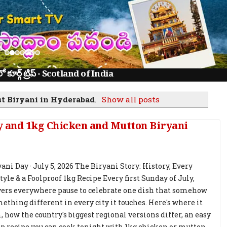
ూర్గ్ ట్రిప్ - Scotland of India
st Biryani in Hyderabad
.
Show all posts
y and 1kg Chicken and Mutton Biryani
ni Day · July 5, 2026 The Biryani Story: History, Every
yle & a Foolproof 1kg Recipe Every first Sunday of July,
vers everywhere pause to celebrate one dish that somehow
thing different in every city it touches. Here's where it
 how the country's biggest regional versions differ, an easy
ep recipe you can cook tonight with 1kg chicken or mutton,