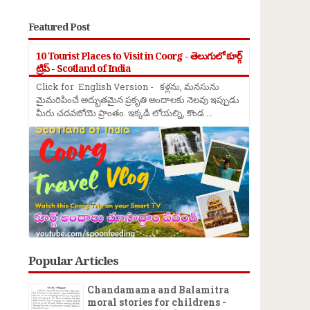
Featured Post
10 Tourist Places to Visit in Coorg - తెలుగులో కూర్గ్
ట్రిప్ - Scotland of India
Click for English Version - కళ్లను, మనసును
మైమరిపించే అద్భుతమైన ప్రకృతి అందాలకు నెలవు ఇప్పుడు
మీరు చదవబోయె ప్రాంతం. ఇక్కడి లోయల్ని, కొండ ...
→
Popular Articles
Chandamama and Balamitra
moral stories for childrens -