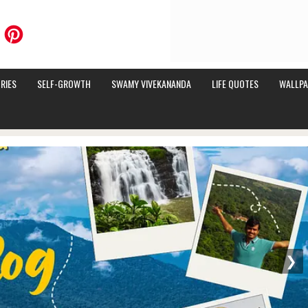
RIES
SELF-GROWTH
SWAMY VIVEKANANDA
LIFE QUOTES
WALLPA
❯