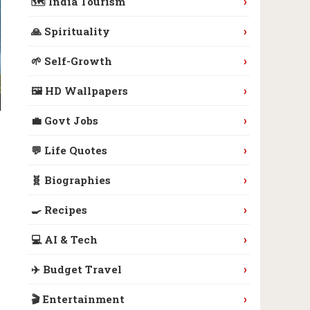
›
🗺️ India Tourism
›
🙏 Spirituality
›
🌱 Self-Growth
›
🖼️ HD Wallpapers
›
💼 Govt Jobs
›
💬 Life Quotes
›
🧬 Biographies
›
🍳 Recipes
›
💻 AI & Tech
›
✈️ Budget Travel
›
🎬 Entertainment