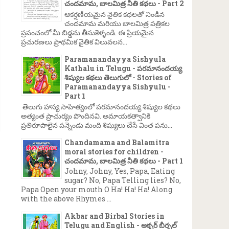
చందమామ, బాలమిత్ర నీతి కథలు - Part 2
ఆకర్షణీయమైన నైతిక కథలతో నిండిన
చందమామ మరియు బాలమిత్ర పత్రికల
ప్రపంచంలో మీ బిడ్డను తీసుకెళ్ళండి. ఈ ప్రియమైన
ప్రచురణలు ప్రాథమిక నైతిక విలువలన...
Paramanandayya Sishyula
Kathalu in Telugu - పరమానందయ్య
శిష్యుల కథలు తెలుగులో - Stories of
Paramanandayya Sishyulu -
Part 1
తెలుగు హాస్య సాహిత్యంలో పరమానందయ్య శిష్యుల కథలు
అత్యంత ప్రాచుర్యం పొందినవి. అమాయకత్వానికి
ప్రతిరూపాలైన పన్నెండు మంది శిష్యులు చేసే వింత పను...
Chandamama and Balamitra
moral stories for children -
చందమామ, బాలమిత్ర నీతి కథలు - Part 1
Johny, Johny, Yes, Papa, Eating
sugar? No, Papa Telling lies? No,
Papa Open your mouth O Ha! Ha! Ha! Along
with the above Rhymes ...
Akbar and Birbal Stories in
Telugu and English - అక్బర్ బీర్బల్