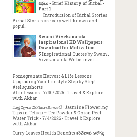
కథలు - Brief History of Birbal -
Part 1
Introduction of Birbal Stories
Birbal Stories are very well known and
popul...
Swami Vivekananda
Inspirational HD Wallpapers:
Download for Motivation
5 Inspirational Quotes by Swami
Vivekananda We believe t...
Pomegranate Harvest & Life Lessons
Upgrading Your Lifestyle Step by Step!
#telugushorts
#lifelessons
- 7/30/2026
- Travel & Explore
with Akbar
మల్లె పూలు విరగబూయాలంటే | Jasmine Flowering
Tips in Telugu – Tea Powder & Onion Peel
Water Trick
- 7/4/2026
- Travel & Explore
with Akbar
Curry Leaves Health Benefits కరివేపాకు ఆరోగ్య