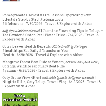
Pomegranate Harvest & Life Lessons Upgrading Your
Lifestyle Step by Step! #telugushorts
#lifelessons
- 7/30/2026
- Travel & Explore with Akbar
మల్లె పూలు విరగబూయాలంటే | Jasmine Flowering Tips in Telugu –
Tea Powder & Onion Peel Water Trick
- 7/4/2026
- Travel &
Explore with Akbar
Curry Leaves Health Benefits కరివేపాకు ఆరోగ్య రహస్యాలు
#healthtips Eat Daily & Transform Your
Health
- 6/28/2026
- Travel & Explore with Akbar
Mangrove Forest Boat Ride at Yanam, దరియాలతిప్ప మడ అడవి,
Coringa Wildlife sanctuary Boat Ride
#yanam
- 6/25/2026
- Travel & Explore with Akbar
Ooty Drone View 4K 🚁 | ఊటీ నగరం పైనుండి చూస్తే ఇలా ఉంటుంది |
Nilgiris Hills, Ooty Telugu Travel Vlog
- 6/18/2026
- Travel &
Explore with Akbar