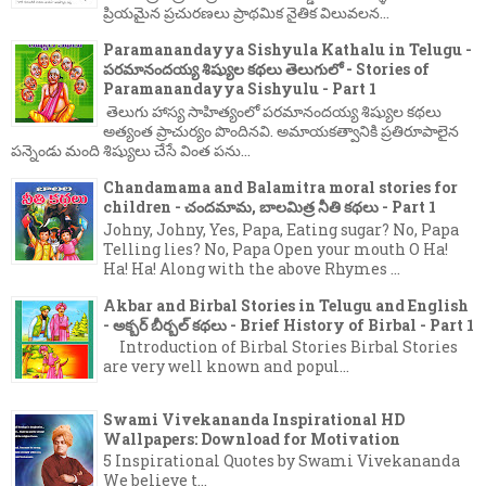
ప్రియమైన ప్రచురణలు ప్రాథమిక నైతిక విలువలన...
Paramanandayya Sishyula Kathalu in Telugu -
పరమానందయ్య శిష్యుల కథలు తెలుగులో - Stories of
Paramanandayya Sishyulu - Part 1
తెలుగు హాస్య సాహిత్యంలో పరమానందయ్య శిష్యుల కథలు
అత్యంత ప్రాచుర్యం పొందినవి. అమాయకత్వానికి ప్రతిరూపాలైన
పన్నెండు మంది శిష్యులు చేసే వింత పను...
Chandamama and Balamitra moral stories for
children - చందమామ, బాలమిత్ర నీతి కథలు - Part 1
Johny, Johny, Yes, Papa, Eating sugar? No, Papa
Telling lies? No, Papa Open your mouth O Ha!
Ha! Ha! Along with the above Rhymes ...
Akbar and Birbal Stories in Telugu and English
- అక్బర్ బీర్బల్ కథలు - Brief History of Birbal - Part 1
Introduction of Birbal Stories Birbal Stories
are very well known and popul...
Swami Vivekananda Inspirational HD
Wallpapers: Download for Motivation
5 Inspirational Quotes by Swami Vivekananda
We believe t...