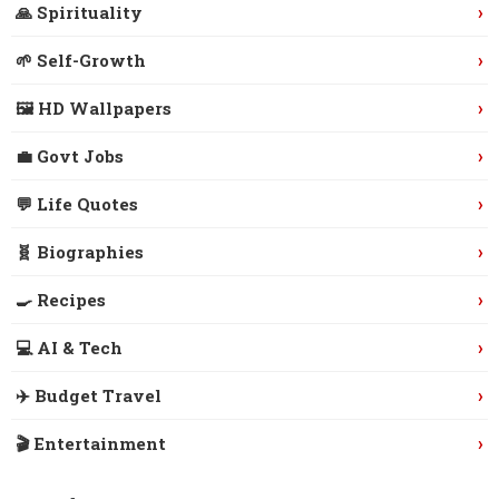
›
🙏 Spirituality
›
🌱 Self-Growth
›
🖼️ HD Wallpapers
›
💼 Govt Jobs
›
💬 Life Quotes
›
🧬 Biographies
›
🍳 Recipes
›
💻 AI & Tech
›
✈️ Budget Travel
›
🎬 Entertainment