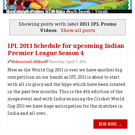
తెనాలి రామలింగ కథలు: 8 నీతి కథలు తెలుగు పిల్లలకు | Tenali Ramalinga Stories in Telugu
Showing posts with label
2011 IPL Promo
Videos
.
Show all posts
IPL 2011 Schedule for upcoming Indian
Premier League Season 4
Mohammed Akbhar
Thursday, April 7, 2011
Now as the World Cup 2011 is over we have another big
competition on our hands as IPL 2011 is about to start
with all its glory and the hype which have been created
in the past few months. This is the 4th ediction of the
mega event and with India winning the Cricket World
Cup 2011 we have huge anticipation for the matches in
India and all over...
READ MORE →