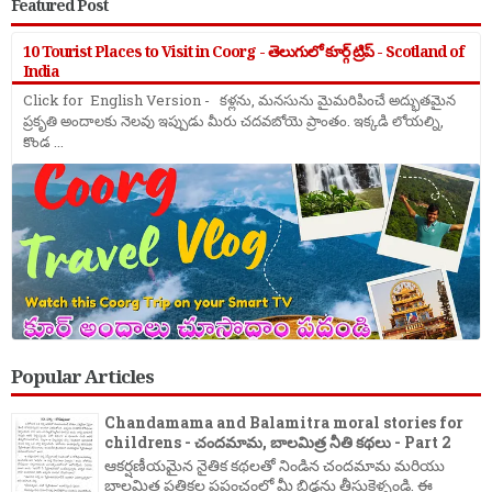
Featured Post
10 Tourist Places to Visit in Coorg - తెలుగులో కూర్గ్ ట్రిప్ - Scotland of
India
Click for English Version - కళ్లను, మనసును మైమరిపించే అద్భుతమైన
ప్రకృతి అందాలకు నెలవు ఇప్పుడు మీరు చదవబోయె ప్రాంతం. ఇక్కడి లోయల్ని,
కొండ ...
Popular Articles
Chandamama and Balamitra moral stories for
childrens - చందమామ, బాలమిత్ర నీతి కథలు - Part 2
ఆకర్షణీయమైన నైతిక కథలతో నిండిన చందమామ మరియు
బాలమిత్ర పత్రికల ప్రపంచంలో మీ బిడ్డను తీసుకెళ్ళండి. ఈ