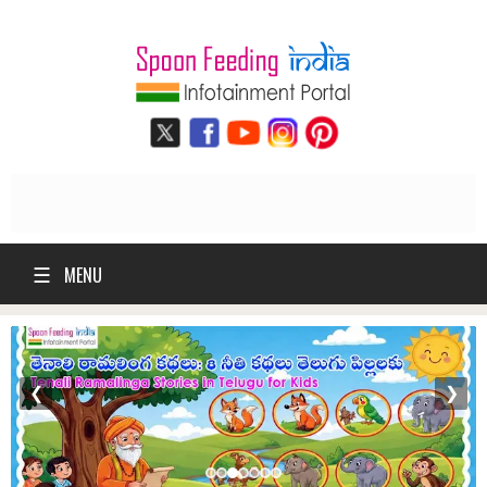
☰
MENU
❮
❯