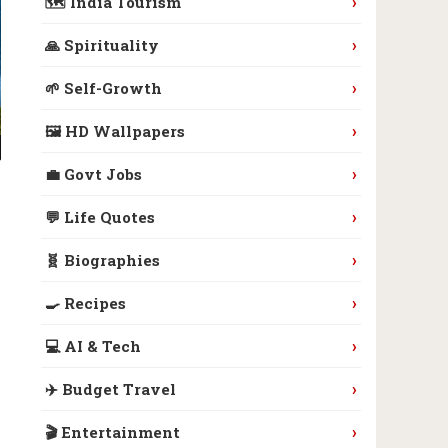
›
🗺️ India Tourism
›
🙏 Spirituality
›
🌱 Self-Growth
›
🖼️ HD Wallpapers
›
💼 Govt Jobs
›
💬 Life Quotes
›
🧬 Biographies
›
🍳 Recipes
›
💻 AI & Tech
›
✈️ Budget Travel
›
🎬 Entertainment