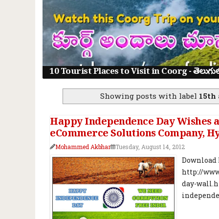
10 Tourist Places to Visit in Coorg - తెలుగులో క
Showing posts with label
15th
Happy Independence Day Wishes a
eCommerce Solutions Company, Hyd
Mohammed Akbhar
Tuesday, August 14, 2012
Download 
http://ww
day-wall.h
independen