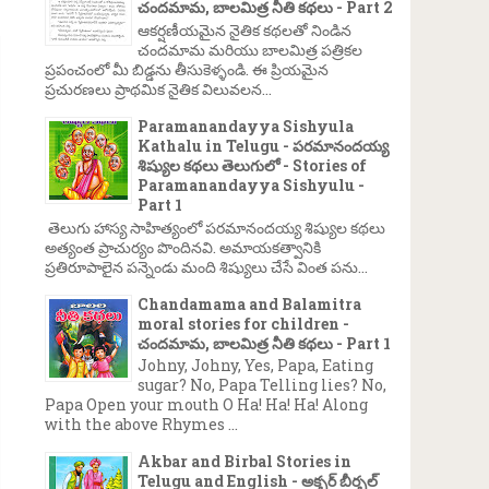
→
చందమామ, బాలమిత్ర నీతి కథలు - Part 2
ఆకర్షణీయమైన నైతిక కథలతో నిండిన
చందమామ మరియు బాలమిత్ర పత్రికల
ప్రపంచంలో మీ బిడ్డను తీసుకెళ్ళండి. ఈ ప్రియమైన
ప్రచురణలు ప్రాథమిక నైతిక విలువలన...
Paramanandayya Sishyula
Kathalu in Telugu - పరమానందయ్య
శిష్యుల కథలు తెలుగులో - Stories of
Paramanandayya Sishyulu -
Part 1
తెలుగు హాస్య సాహిత్యంలో పరమానందయ్య శిష్యుల కథలు
అత్యంత ప్రాచుర్యం పొందినవి. అమాయకత్వానికి
ప్రతిరూపాలైన పన్నెండు మంది శిష్యులు చేసే వింత పను...
Chandamama and Balamitra
moral stories for children -
చందమామ, బాలమిత్ర నీతి కథలు - Part 1
Johny, Johny, Yes, Papa, Eating
sugar? No, Papa Telling lies? No,
Papa Open your mouth O Ha! Ha! Ha! Along
with the above Rhymes ...
Akbar and Birbal Stories in
Telugu and English - అక్బర్ బీర్బల్