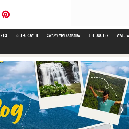
RIES
SELF-GROWTH
SWAMY VIVEKANANDA
LIFE QUOTES
WALLPA
❯