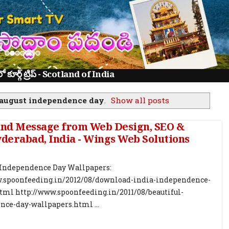
ూర్గ్ ట్రిప్ - Scotland of India
 august independence day
.
Show all posts
nd Message from Web Design, SEO &
erabad, India - Wings Web Solutions
Independence Day Wallpapers:
w.spoonfeeding.in/2012/08/download-india-independence-
tml http://www.spoonfeeding.in/2011/08/beautiful-
ce-day-wallpapers.html ...