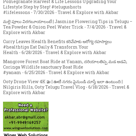
Pomegranate Harvest & Life Lessons Upgrading Your
Lifestyle Step by Step! #telugushorts
#lifelessons
- 7/30/2026
- Travel & Explore with Akbar
మల్లె పూలు విరగబూయాలంటే | Jasmine Flowering Tips in Telugu –
Tea Powder & Onion Peel Water Trick
- 7/4/2026
- Travel &
Explore with Akbar
Curry Leaves Health Benefits కరివేపాకు ఆరోగ్య రహస్యాలు
#healthtips Eat Daily & Transform Your
Health
- 6/28/2026
- Travel & Explore with Akbar
Mangrove Forest Boat Ride at Yanam, దరియాలతిప్ప మడ అడవి,
Coringa Wildlife sanctuary Boat Ride
#yanam
- 6/25/2026
- Travel & Explore with Akbar
Ooty Drone View 4K 🚁 | ఊటీ నగరం పైనుండి చూస్తే ఇలా ఉంటుంది |
Nilgiris Hills, Ooty Telugu Travel Vlog
- 6/18/2026
- Travel &
Explore with Akbar