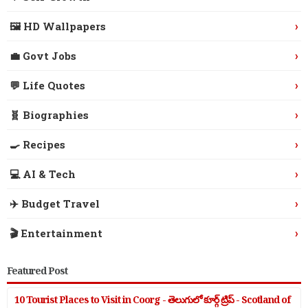
›
🖼️ HD Wallpapers
›
💼 Govt Jobs
›
💬 Life Quotes
›
🧬 Biographies
›
🍳 Recipes
›
💻 AI & Tech
›
✈️ Budget Travel
›
🎬 Entertainment
Featured Post
10 Tourist Places to Visit in Coorg - తెలుగులో కూర్గ్ ట్రిప్ - Scotland of