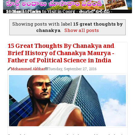
10 Tourist Places to Visit in Coorg - తెలుగులో కూర్గ్ ట్రిప్ - Scotland of India
Showing posts with label
15 great thoughts by
chanakya
.
Show all posts
15 Great Thoughts By Chanakya and
Brief History of Chanakya Maurya -
Father of Political Science in India
Mohammed Akbhar
Tuesday, September 27, 2016