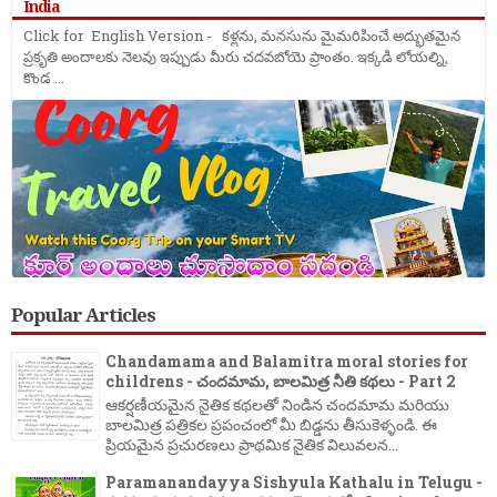
India
Click for English Version - కళ్లను, మనసును మైమరిపించే అద్భుతమైన
ప్రకృతి అందాలకు నెలవు ఇప్పుడు మీరు చదవబోయె ప్రాంతం. ఇక్కడి లోయల్ని,
కొండ ...
Popular Articles
Chandamama and Balamitra moral stories for
childrens - చందమామ, బాలమిత్ర నీతి కథలు - Part 2
ఆకర్షణీయమైన నైతిక కథలతో నిండిన చందమామ మరియు
బాలమిత్ర పత్రికల ప్రపంచంలో మీ బిడ్డను తీసుకెళ్ళండి. ఈ
ప్రియమైన ప్రచురణలు ప్రాథమిక నైతిక విలువలన...
Paramanandayya Sishyula Kathalu in Telugu -