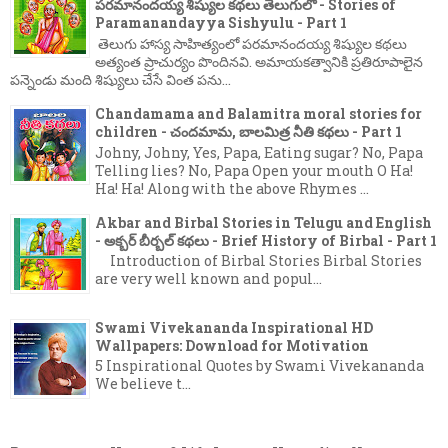
పరమానందయ్య శిష్యుల కథలు తెలుగులో - Stories of
Paramanandayya Sishyulu - Part 1
తెలుగు హాస్య సాహిత్యంలో పరమానందయ్య శిష్యుల కథలు
అత్యంత ప్రాచుర్యం పొందినవి. అమాయకత్వానికి ప్రతిరూపాలైన
పన్నెండు మంది శిష్యులు చేసే వింత పను...
Chandamama and Balamitra moral stories for
children - చందమామ, బాలమిత్ర నీతి కథలు - Part 1
Johny, Johny, Yes, Papa, Eating sugar? No, Papa
Telling lies? No, Papa Open your mouth O Ha!
Ha! Ha! Along with the above Rhymes ...
Akbar and Birbal Stories in Telugu and English
- అక్బర్ బీర్బల్ కథలు - Brief History of Birbal - Part 1
Introduction of Birbal Stories Birbal Stories
are very well known and popul...
Swami Vivekananda Inspirational HD
Wallpapers: Download for Motivation
5 Inspirational Quotes by Swami Vivekananda
We believe t...