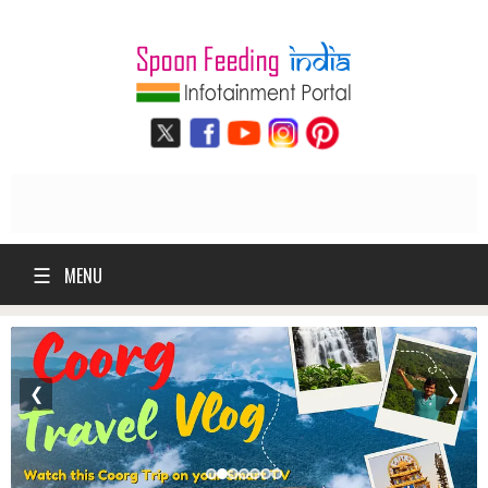
☰
MENU
❮
❯