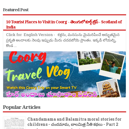
Featured Post
10 Tourist Places to Visit in Coorg - తెలుగులో కూర్గ్ ట్రిప్ - Scotland of
India
Click for English Version - కళ్లను, మనసును మైమరిపించే అద్భుతమైన
ప్రకృతి అందాలకు నెలవు ఇప్పుడు మీరు చదవబోయె ప్రాంతం. ఇక్కడి లోయల్ని,
కొండ ...
Popular Articles
Chandamama and Balamitra moral stories for
childrens - చందమామ, బాలమిత్ర నీతి కథలు - Part 2