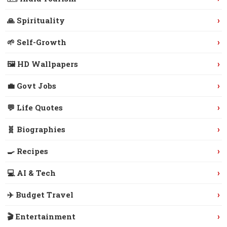
›
🙏 Spirituality
›
🌱 Self-Growth
›
🖼️ HD Wallpapers
›
💼 Govt Jobs
›
💬 Life Quotes
›
🧬 Biographies
›
🍳 Recipes
›
💻 AI & Tech
›
✈️ Budget Travel
›
🎬 Entertainment