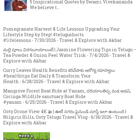
5 Inspirational Quotes by Swami Vivekananda
We believe t...
Pomegranate Harvest & Life Lessons Upgrading Your
Lifestyle Step by Step! #telugushorts
#lifelessons
- 7/30/2026
- Travel & Explore with Akbar
మల్లె పూలు విరగబూయాలంటే | Jasmine Flowering Tips in Telugu –
Tea Powder & Onion Peel Water Trick
- 7/4/2026
- Travel &
Explore with Akbar
Curry Leaves Health Benefits కరివేపాకు ఆరోగ్య రహస్యాలు
#healthtips Eat Daily & Transform Your
Health
- 6/28/2026
- Travel & Explore with Akbar
Mangrove Forest Boat Ride at Yanam, దరియాలతిప్ప మడ అడవి,
Coringa Wildlife sanctuary Boat Ride
#yanam
- 6/25/2026
- Travel & Explore with Akbar
Ooty Drone View 4K 🚁 | ఊటీ నగరం పైనుండి చూస్తే ఇలా ఉంటుంది |
Nilgiris Hills, Ooty Telugu Travel Vlog
- 6/18/2026
- Travel &
Explore with Akbar