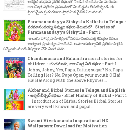
ఆకర్షణీయమైన నైతిక కథలతో నిండిన చందమామ మరియు
బాలమిత్ర పత్రికల ప్రపంచంలో మీ బిడ్డను తీసుకెళ్ళండి. ఈ
ప్రియమైన ప్రచురణలు ప్రాథమిక నైతిక విలువలన...
Paramanandayya Sishyula Kathalu in Telugu -
పరమానందయ్య శిష్యుల కథలు తెలుగులో - Stories of
Paramanandayya Sishyulu - Part 1
తెలుగు హాస్య సాహిత్యంలో పరమానందయ్య శిష్యుల కథలు
అత్యంత ప్రాచుర్యం పొందినవి. అమాయకత్వానికి ప్రతిరూపాలైన
పన్నెండు మంది శిష్యులు చేసే వింత పను...
Chandamama and Balamitra moral stories for
children - చందమామ, బాలమిత్ర నీతి కథలు - Part 1
Johny, Johny, Yes, Papa, Eating sugar? No, Papa
Telling lies? No, Papa Open your mouth O Ha!
Ha! Ha! Along with the above Rhymes ...
Akbar and Birbal Stories in Telugu and English
- అక్బర్ బీర్బల్ కథలు - Brief History of Birbal - Part 1
Introduction of Birbal Stories Birbal Stories
are very well known and popul...
Swami Vivekananda Inspirational HD
Wallpapers: Download for Motivation