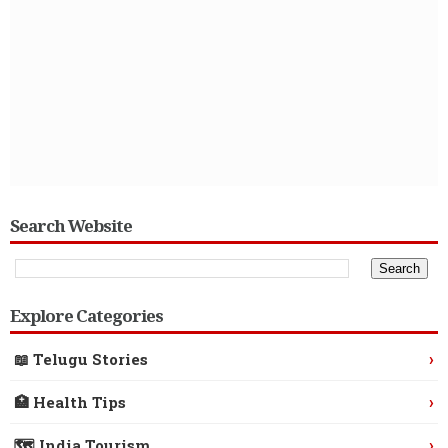
Search Website
Explore Categories
›
📖 Telugu Stories
›
🏥 Health Tips
›
🗺️ India Tourism