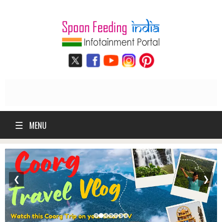
☰
MENU
❮
❯