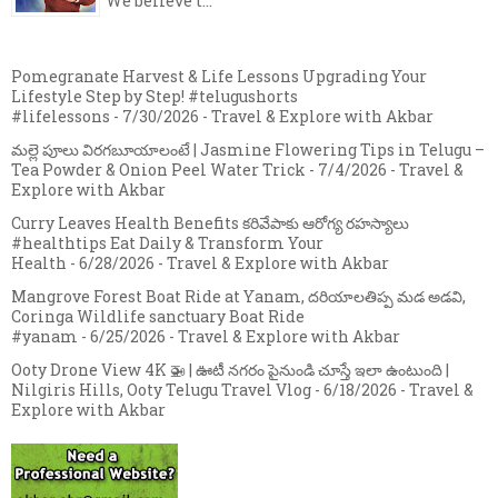
We believe t...
Pomegranate Harvest & Life Lessons Upgrading Your
Lifestyle Step by Step! #telugushorts
#lifelessons
- 7/30/2026
- Travel & Explore with Akbar
మల్లె పూలు విరగబూయాలంటే | Jasmine Flowering Tips in Telugu –
Tea Powder & Onion Peel Water Trick
- 7/4/2026
- Travel &
Explore with Akbar
Curry Leaves Health Benefits కరివేపాకు ఆరోగ్య రహస్యాలు
#healthtips Eat Daily & Transform Your
Health
- 6/28/2026
- Travel & Explore with Akbar
Mangrove Forest Boat Ride at Yanam, దరియాలతిప్ప మడ అడవి,
Coringa Wildlife sanctuary Boat Ride
#yanam
- 6/25/2026
- Travel & Explore with Akbar
Ooty Drone View 4K 🚁 | ఊటీ నగరం పైనుండి చూస్తే ఇలా ఉంటుంది |
Nilgiris Hills, Ooty Telugu Travel Vlog
- 6/18/2026
- Travel &
Explore with Akbar