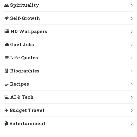
›
🙏 Spirituality
›
🌱 Self-Growth
›
🖼️ HD Wallpapers
›
💼 Govt Jobs
›
💬 Life Quotes
›
🧬 Biographies
›
🍳 Recipes
›
💻 AI & Tech
›
✈️ Budget Travel
›
🎬 Entertainment