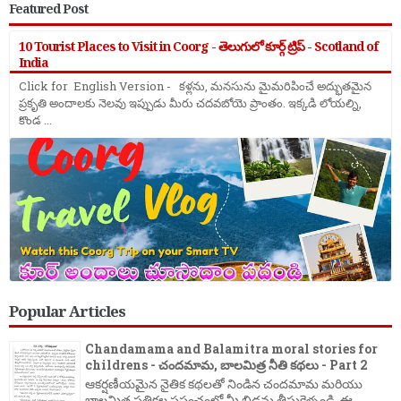
Featured Post
10 Tourist Places to Visit in Coorg - తెలుగులో కూర్గ్ ట్రిప్ - Scotland of
India
Click for English Version - కళ్లను, మనసును మైమరిపించే అద్భుతమైన
ప్రకృతి అందాలకు నెలవు ఇప్పుడు మీరు చదవబోయె ప్రాంతం. ఇక్కడి లోయల్ని,
కొండ ...
Popular Articles
Chandamama and Balamitra moral stories for
childrens - చందమామ, బాలమిత్ర నీతి కథలు - Part 2
ఆకర్షణీయమైన నైతిక కథలతో నిండిన చందమామ మరియు
బాలమిత్ర పత్రికల ప్రపంచంలో మీ బిడ్డను తీసుకెళ్ళండి. ఈ