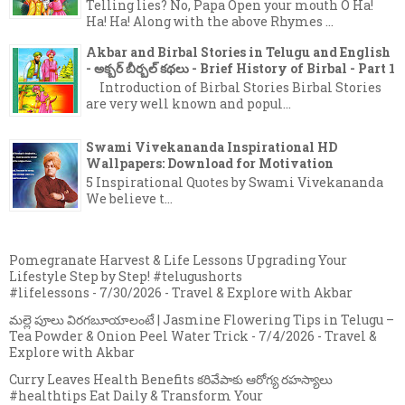
Telling lies? No, Papa Open your mouth O Ha!
Ha! Ha! Along with the above Rhymes ...
Akbar and Birbal Stories in Telugu and English
- అక్బర్ బీర్బల్ కథలు - Brief History of Birbal - Part 1
Introduction of Birbal Stories Birbal Stories
are very well known and popul...
Swami Vivekananda Inspirational HD
Wallpapers: Download for Motivation
5 Inspirational Quotes by Swami Vivekananda
We believe t...
Pomegranate Harvest & Life Lessons Upgrading Your
Lifestyle Step by Step! #telugushorts
#lifelessons
- 7/30/2026
- Travel & Explore with Akbar
మల్లె పూలు విరగబూయాలంటే | Jasmine Flowering Tips in Telugu –
Tea Powder & Onion Peel Water Trick
- 7/4/2026
- Travel &
Explore with Akbar
Curry Leaves Health Benefits కరివేపాకు ఆరోగ్య రహస్యాలు
#healthtips Eat Daily & Transform Your