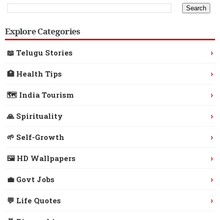
Explore Categories
›
📖 Telugu Stories
›
🏥 Health Tips
›
🗺️ India Tourism
›
🙏 Spirituality
›
🌱 Self-Growth
›
🖼️ HD Wallpapers
›
💼 Govt Jobs
›
💬 Life Quotes