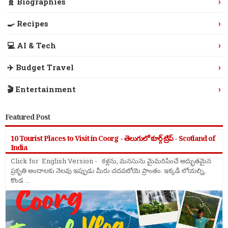
›
🧬 Biographies
›
🍳 Recipes
›
💻 AI & Tech
›
✈️ Budget Travel
›
🎬 Entertainment
Featured Post
10 Tourist Places to Visit in Coorg - తెలుగులో కూర్గ్ ట్రిప్ - Scotland of
India
Click for English Version - కళ్లను, మనసును మైమరిపించే అద్భుతమైన
ప్రకృతి అందాలకు నెలవు ఇప్పుడు మీరు చదవబోయె ప్రాంతం. ఇక్కడి లోయల్ని,
కొండ ...