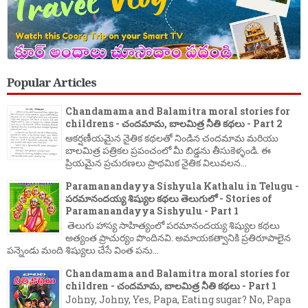
Popular Articles
Chandamama and Balamitra moral stories for
childrens - చందమామ, బాలమిత్ర నీతి కథలు - Part 2
ఆకర్షణీయమైన నైతిక కథలతో నిండిన చందమామ మరియు
బాలమిత్ర పత్రికల ప్రపంచంలో మీ బిడ్డను తీసుకెళ్ళండి. ఈ
ప్రియమైన ప్రచురణలు ప్రాథమిక నైతిక విలువలన...
Paramanandayya Sishyula Kathalu in Telugu -
పరమానందయ్య శిష్యుల కథలు తెలుగులో - Stories of
Paramanandayya Sishyulu - Part 1
తెలుగు హాస్య సాహిత్యంలో పరమానందయ్య శిష్యుల కథలు
అత్యంత ప్రాచుర్యం పొందినవి. అమాయకత్వానికి ప్రతిరూపాలైన
పన్నెండు మంది శిష్యులు చేసే వింత పను...
Chandamama and Balamitra moral stories for
children - చందమామ, బాలమిత్ర నీతి కథలు - Part 1
Johny, Johny, Yes, Papa, Eating sugar? No, Papa