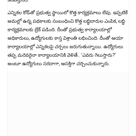
ఎన్నికల కోడ్‌తో ప్రభుత్వ స్థాయిలో కొత్త కార్యక్రమాలు లేవు. ఇప్పటికే
అమల్లో ఉన్న పథకాలకు సంబంధించి కొత్త లబ్ధిదారుల ఎంపిక, లబ్ధి
కార్యక్రమాలకు బ్రేక్ పడింది. దీంతో ప్రభుత్వ కార్యాలయాల్లో
అధికారులు, ఉద్యోగులకు కాస్త విశ్రాంతి లభించింది. దీంతో ఆయా
కార్యాలయాల్లో ఎన్నికలపై చర్చలు జరుగుతున్నాయి. ఉద్యోగులు
తప్ప మరెవరైనా కార్యాలయానికి వెళితే.. ‘ఎవరు గెలుస్తారు?’
అంటూ ఉద్యోగులు సరదాగా, ఆసక్తిగా చర్చించుకున్నారు.