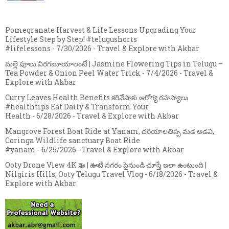
Pomegranate Harvest & Life Lessons Upgrading Your
Lifestyle Step by Step! #telugushorts
#lifelessons
- 7/30/2026
- Travel & Explore with Akbar
మల్లె పూలు విరగబూయాలంటే | Jasmine Flowering Tips in Telugu –
Tea Powder & Onion Peel Water Trick
- 7/4/2026
- Travel &
Explore with Akbar
Curry Leaves Health Benefits కరివేపాకు ఆరోగ్య రహస్యాలు
#healthtips Eat Daily & Transform Your
Health
- 6/28/2026
- Travel & Explore with Akbar
Mangrove Forest Boat Ride at Yanam, దరియాలతిప్ప మడ అడవి,
Coringa Wildlife sanctuary Boat Ride
#yanam
- 6/25/2026
- Travel & Explore with Akbar
Ooty Drone View 4K 🚁 | ఊటీ నగరం పైనుండి చూస్తే ఇలా ఉంటుంది |
Nilgiris Hills, Ooty Telugu Travel Vlog
- 6/18/2026
- Travel &
Explore with Akbar