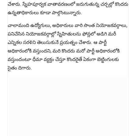
చేశారు. స్నేహపూర్వక వాతావరణంలో జరుగుతున్న చర్చల్లో కొందరు
ఉన్నతాధికారులు కూడా పాల్గొంటున్నారు.
చాలామంది ఉద్యోగులు, అధికారులు వారి సొంత నియోజకవర్గాలు,
పనిచేసిన నియోజకవర్గాల్లో స్నేహితులను ఫోన్లలో అడిగి మరీ
ఎన్నికల సరళిని తెలుసుకునే ప్రయత్నం చేశారు. ఆ పార్టీ
అధికారంలోకి వస్తుందని, మరి కొందరు మరో పార్టీ అధికారంలోకి
వస్తుందంటూ ధీమా వ్యక్తం చేస్తూ కొందరైతే ఏకంగా బెట్టింగులకు
సైతం దిగారు.