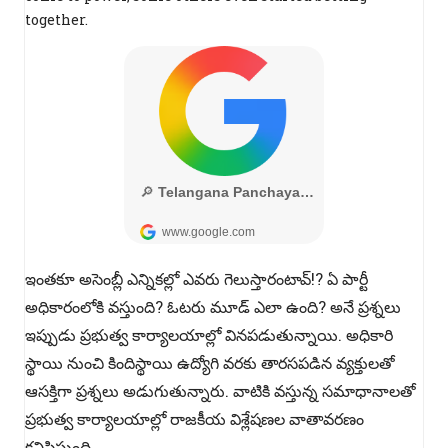
together.
ఇంతకూ అసెంబ్లీ ఎన్నికల్లో ఎవరు గెలుస్తారంటావ్‌!? ఏ పార్టీ
అధికారంలోకి వస్తుంది? ఓటరు మూడ్ ఎలా ఉంది? అనే ప్రశ్నలు
ఇప్పుడు ప్రభుత్వ కార్యాలయాల్లో వినపడుతున్నాయి. అధికారి
స్థాయి నుంచి కిందిస్థాయి ఉద్యోగి వరకు తారసపడిన వ్యక్తులతో
ఆసక్తిగా ప్రశ్నలు అడుగుతున్నారు. వాటికి వస్తున్న సమాధానాలతో
ప్రభుత్వ కార్యాలయాల్లో రాజకీయ విశ్లేషణల వాతావరణం
కనిపిస్తుంది.