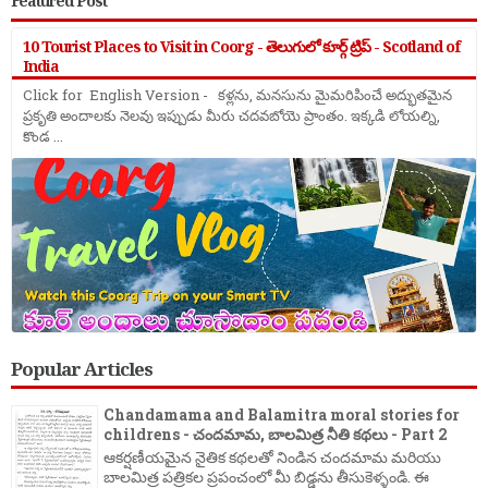
Featured Post
10 Tourist Places to Visit in Coorg - తెలుగులో కూర్గ్ ట్రిప్ - Scotland of
India
Click for English Version - కళ్లను, మనసును మైమరిపించే అద్భుతమైన
ప్రకృతి అందాలకు నెలవు ఇప్పుడు మీరు చదవబోయె ప్రాంతం. ఇక్కడి లోయల్ని,
కొండ ...
Popular Articles
Chandamama and Balamitra moral stories for
childrens - చందమామ, బాలమిత్ర నీతి కథలు - Part 2
ఆకర్షణీయమైన నైతిక కథలతో నిండిన చందమామ మరియు
బాలమిత్ర పత్రికల ప్రపంచంలో మీ బిడ్డను తీసుకెళ్ళండి. ఈ