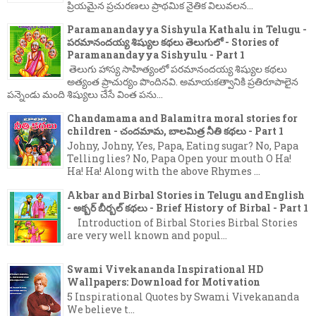
ప్రియమైన ప్రచురణలు ప్రాథమిక నైతిక విలువలన...
Paramanandayya Sishyula Kathalu in Telugu -
పరమానందయ్య శిష్యుల కథలు తెలుగులో - Stories of
Paramanandayya Sishyulu - Part 1
తెలుగు హాస్య సాహిత్యంలో పరమానందయ్య శిష్యుల కథలు
అత్యంత ప్రాచుర్యం పొందినవి. అమాయకత్వానికి ప్రతిరూపాలైన
పన్నెండు మంది శిష్యులు చేసే వింత పను...
Chandamama and Balamitra moral stories for
children - చందమామ, బాలమిత్ర నీతి కథలు - Part 1
Johny, Johny, Yes, Papa, Eating sugar? No, Papa
Telling lies? No, Papa Open your mouth O Ha!
Ha! Ha! Along with the above Rhymes ...
Akbar and Birbal Stories in Telugu and English
- అక్బర్ బీర్బల్ కథలు - Brief History of Birbal - Part 1
Introduction of Birbal Stories Birbal Stories
are very well known and popul...
Swami Vivekananda Inspirational HD
Wallpapers: Download for Motivation
5 Inspirational Quotes by Swami Vivekananda
We believe t...