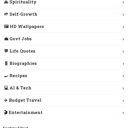
›
🙏 Spirituality
›
🌱 Self-Growth
›
🖼️ HD Wallpapers
›
💼 Govt Jobs
›
💬 Life Quotes
›
🧬 Biographies
›
🍳 Recipes
›
💻 AI & Tech
›
✈️ Budget Travel
›
🎬 Entertainment