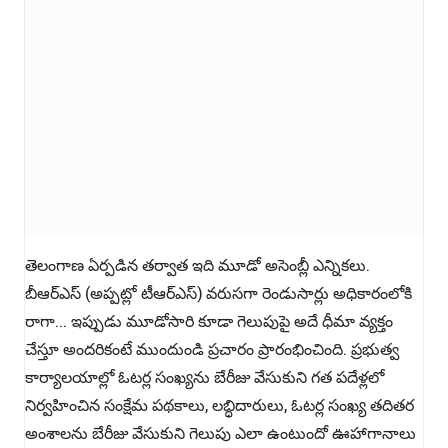
తెలంగాణ ఏర్పడిన తర్వాత ఇది మూడో అసెంబ్లీ ఎన్నికలు.
బీఆర్‌ఎస్ (అప్పట్లో టీఆర్‌ఎస్) వరుసగా రెండుసార్లు అధికారంలోకి
రాగా... ఇప్పుడు మూడోసారి కూడా గెలుపుపై ​​అదే ధీమా వ్యక్తం
చేస్తూ అందరికంటే ముందుండి ప్రచారం ప్రారంభించింది. ప్రభుత్వ
కార్యాలయాల్లో ఓటర్ల సంఖ్యను బేరీజు వేసుకుని గత పదేళ్లలో
నిర్వహించిన సంక్షేమ పథకాలు, లబ్ధిదారులు, ఓటర్ల సంఖ్య తదితర
అంశాలను బేరీజు వేసుకుని గెలుపు ఎలా ఉంటుందో ఊహాగానాలు