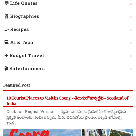
›
💬 Life Quotes
›
🧬 Biographies
›
🍳 Recipes
›
💻 AI & Tech
›
✈️ Budget Travel
›
🎬 Entertainment
Featured Post
10 Tourist Places to Visit in Coorg - తెలుగులో కూర్గ్ ట్రిప్ - Scotland of
India
Click for English Version - కళ్లను, మనసును మైమరిపించే అద్భుతమైన
ప్రకృతి అందాలకు నెలవు ఇప్పుడు మీరు చదవబోయె ప్రాంతం. ఇక్కడి లోయల్ని,
కొండ ...