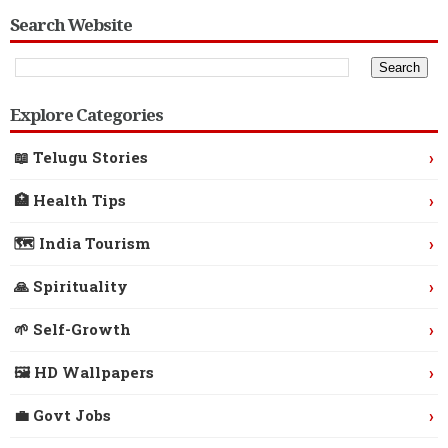
Search Website
Explore Categories
›
📖 Telugu Stories
›
🏥 Health Tips
›
🗺️ India Tourism
›
🙏 Spirituality
›
🌱 Self-Growth
›
🖼️ HD Wallpapers
›
💼 Govt Jobs