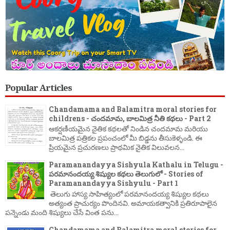
Popular Articles
Chandamama and Balamitra moral stories for
childrens - చందమామ, బాలమిత్ర నీతి కథలు - Part 2
ఆకర్షణీయమైన నైతిక కథలతో నిండిన చందమామ మరియు
బాలమిత్ర పత్రికల ప్రపంచంలో మీ బిడ్డను తీసుకెళ్ళండి. ఈ
ప్రియమైన ప్రచురణలు ప్రాథమిక నైతిక విలువలన...
Paramanandayya Sishyula Kathalu in Telugu -
పరమానందయ్య శిష్యుల కథలు తెలుగులో - Stories of
Paramanandayya Sishyulu - Part 1
తెలుగు హాస్య సాహిత్యంలో పరమానందయ్య శిష్యుల కథలు
అత్యంత ప్రాచుర్యం పొందినవి. అమాయకత్వానికి ప్రతిరూపాలైన
పన్నెండు మంది శిష్యులు చేసే వింత పను...
Chandamama and Balamitra moral stories for