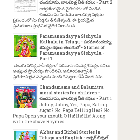
చందమామ, బాలమిత్ర నీతి కథలు - Part 2
ఆకర్షణీయమైన నైతిక కథలతో నిండిన
చందమామ మరియు బాలమిత్ర పత్రికల
ప్రపంచంలో మీ బిడ్డను తీసుకెళ్ళండి. ఈ ప్రియమైన
ప్రచురణలు ప్రాథమిక నైతిక విలువలన...
Paramanandayya Sishyula
Kathalu in Telugu - పరమానందయ్య
శిష్యుల కథలు తెలుగులో - Stories of
Paramanandayya Sishyulu -
Part 1
తెలుగు హాస్య సాహిత్యంలో పరమానందయ్య శిష్యుల కథలు
అత్యంత ప్రాచుర్యం పొందినవి. అమాయకత్వానికి
ప్రతిరూపాలైన పన్నెండు మంది శిష్యులు చేసే వింత పను...
Chandamama and Balamitra
moral stories for children -
చందమామ, బాలమిత్ర నీతి కథలు - Part 1
Johny, Johny, Yes, Papa, Eating
sugar? No, Papa Telling lies? No,
Papa Open your mouth O Ha! Ha! Ha! Along
with the above Rhymes ...
Akbar and Birbal Stories in
Telugu and English - అక్బర్ బీర్బల్