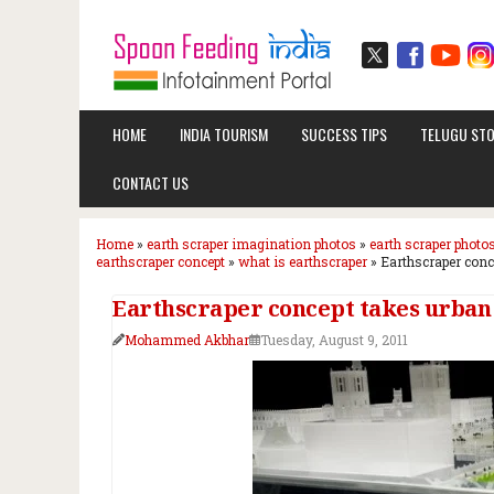
HOME
INDIA TOURISM
SUCCESS TIPS
TELUGU STO
CONTACT US
Home
»
earth scraper imagination photos
»
earth scraper photo
earthscraper concept
»
what is earthscraper
»
Earthscraper conc
Earthscraper concept takes urba
Mohammed Akbhar
Tuesday, August 9, 2011