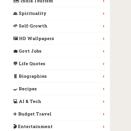
›
🗺️ India Tourism
›
🙏 Spirituality
›
🌱 Self-Growth
›
🖼️ HD Wallpapers
›
💼 Govt Jobs
›
💬 Life Quotes
›
🧬 Biographies
›
🍳 Recipes
›
💻 AI & Tech
›
✈️ Budget Travel
›
🎬 Entertainment