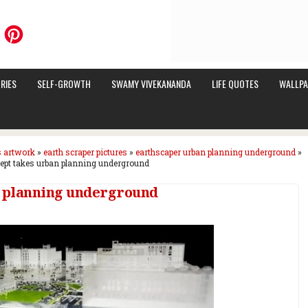
RIES
SELF-GROWTH
SWAMY VIVEKANANDA
LIFE QUOTES
WALLPA
s artwork
»
earth scraper pictures
»
earthscaper urban planning underground
»
ept takes urban planning underground
n planning underground