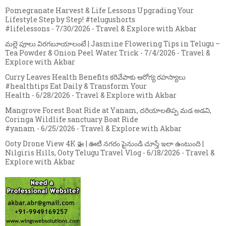
Pomegranate Harvest & Life Lessons Upgrading Your
Lifestyle Step by Step! #telugushorts
#lifelessons
- 7/30/2026
- Travel & Explore with Akbar
మల్లె పూలు విరగబూయాలంటే | Jasmine Flowering Tips in Telugu –
Tea Powder & Onion Peel Water Trick
- 7/4/2026
- Travel &
Explore with Akbar
Curry Leaves Health Benefits కరివేపాకు ఆరోగ్య రహస్యాలు
#healthtips Eat Daily & Transform Your
Health
- 6/28/2026
- Travel & Explore with Akbar
Mangrove Forest Boat Ride at Yanam, దరియాలతిప్ప మడ అడవి,
Coringa Wildlife sanctuary Boat Ride
#yanam
- 6/25/2026
- Travel & Explore with Akbar
Ooty Drone View 4K 🚁 | ఊటీ నగరం పైనుండి చూస్తే ఇలా ఉంటుంది |
Nilgiris Hills, Ooty Telugu Travel Vlog
- 6/18/2026
- Travel &
Explore with Akbar