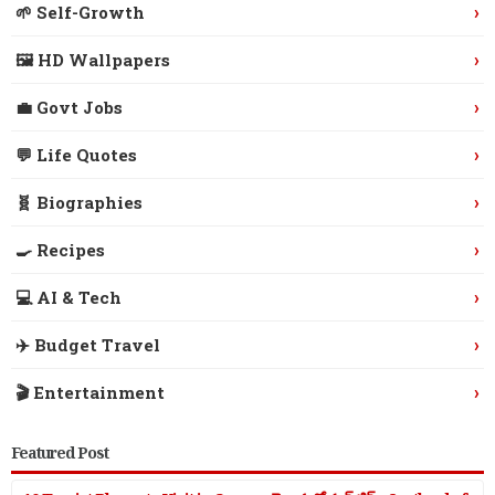
›
🌱 Self-Growth
›
🖼️ HD Wallpapers
›
💼 Govt Jobs
›
💬 Life Quotes
›
🧬 Biographies
›
🍳 Recipes
›
💻 AI & Tech
›
✈️ Budget Travel
›
🎬 Entertainment
Featured Post