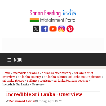
☰
MENU
Home
»
incredible sri lanka
»
sri lanka brief history
»
sri lanka brief
overview
»
sri lanka country
»
sri lanka culture
»
sri lanka nature pictures
»
sri lanka photos
»
sri lanka tourism
»
sri lanka tourism beaches
»
Incredible Sri Lanka - Overview
Incredible Sri Lanka - Overview
Mohammed Akbhar
Friday, April 15, 2011