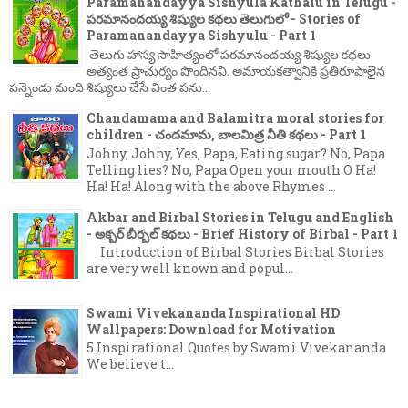
Paramanandayya Sishyula Kathalu in Telugu -
పరమానందయ్య శిష్యుల కథలు తెలుగులో - Stories of
Paramanandayya Sishyulu - Part 1
తెలుగు హాస్య సాహిత్యంలో పరమానందయ్య శిష్యుల కథలు
అత్యంత ప్రాచుర్యం పొందినవి. అమాయకత్వానికి ప్రతిరూపాలైన
పన్నెండు మంది శిష్యులు చేసే వింత పను...
Chandamama and Balamitra moral stories for
children - చందమామ, బాలమిత్ర నీతి కథలు - Part 1
Johny, Johny, Yes, Papa, Eating sugar? No, Papa
Telling lies? No, Papa Open your mouth O Ha!
Ha! Ha! Along with the above Rhymes ...
Akbar and Birbal Stories in Telugu and English
- అక్బర్ బీర్బల్ కథలు - Brief History of Birbal - Part 1
Introduction of Birbal Stories Birbal Stories
are very well known and popul...
Swami Vivekananda Inspirational HD
Wallpapers: Download for Motivation
5 Inspirational Quotes by Swami Vivekananda
We believe t...