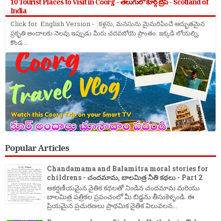
10 Tourist Places to Visit in Coorg - తెలుగులో కూర్గ్ ట్రిప్ - Scotland of
India
Click for English Version - కళ్లను, మనసును మైమరిపించే అద్భుతమైన
ప్రకృతి అందాలకు నెలవు ఇప్పుడు మీరు చదవబోయె ప్రాంతం. ఇక్కడి లోయల్ని,
కొండ ...
Popular Articles
Chandamama and Balamitra moral stories for
childrens - చందమామ, బాలమిత్ర నీతి కథలు - Part 2
ఆకర్షణీయమైన నైతిక కథలతో నిండిన చందమామ మరియు
బాలమిత్ర పత్రికల ప్రపంచంలో మీ బిడ్డను తీసుకెళ్ళండి. ఈ
ప్రియమైన ప్రచురణలు ప్రాథమిక నైతిక విలువలన...