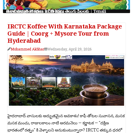
తెనాలి రామలింగ కథలు: 8 నీతి కథలు తెలుగు పిల్లలకు | Tenali Ramalinga Stories in Telugu
IRCTC Koffee With Karnataka Package
Guide | Coorg + Mysore Tour from
Hyderabad
Mohammed Akbhar
Wednesday, April 29, 2026
హైదరాబాద్ వాసులకు అద్భుతమైన అవకాశం! కాఫీ తోటల సువాసన, మసక
మసక మంచు, రాజులకాలం నాటి అరమనెలు — కర్ణాటక — "దక్షిణ
భారతంలో రత్నం" కి వెళ్ళాలని అనుకుంటున్నారా? IRCTC తక్కువ ధరలో