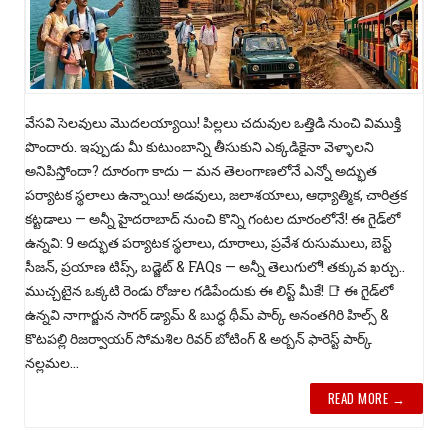
వేసవి సెలవులు మొదలయ్యాయి! పిల్లలు చదువుల ఒత్తిడి నుంచి విముక్తి
పొందారు. ఇప్పుడు మీ కుటుంబాన్ని తీసుకుని ఎక్కడికైనా వెళ్ళాలని
అనిపిస్తోందా? దూరంగా కాదు — మన తెలంగాణలోనే ఎన్నో అద్భుత
పర్యాటక స్థలాలు ఉన్నాయి! అడవులు, జలాశయాలు, ఆధ్యాత్మిక, చారిత్రక
కట్టడాలు — అన్నీ హైదరాబాద్ నుంచి కొన్ని గంటల దూరంలోనే! ఈ గైడ్‌లో
ఉన్నవి: 9 అద్భుత పర్యాటక స్థలాలు, దూరాలు, ప్రవేశ రుసుములు, బెస్ట్
సీజన్, ప్రయాణ టిప్స్, బడ్జెట్ & FAQs — అన్నీ తెలుగులో! తక్కువ ఖర్చు..
ముచ్చటైన ఒక్కటి రెండు రోజుల గడిపేందుకు ఈ లిస్ట్ మీకే! 📑 ఈ గైడ్‌లో
ఉన్నవి నాగార్జున సాగర్ డ్యామ్ & బుద్ధ థీమ్ పార్క్ అనంతగిరి హిల్స్ &
కొటపల్లి రిజర్వాయర్ సోమశిల రివర్ బోటింగ్ & అర్బన్ ఫారెస్ట్ పార్క్
నల్లమల...
READ MORE →