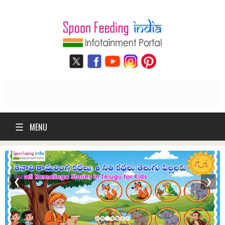
☰
MENU
❮
❯