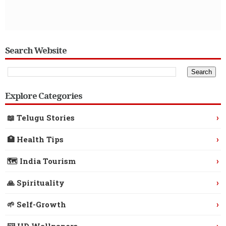
Search Website
Explore Categories
›
📖 Telugu Stories
›
🏥 Health Tips
›
🗺️ India Tourism
›
🙏 Spirituality
›
🌱 Self-Growth
›
🖼️ HD Wallpapers