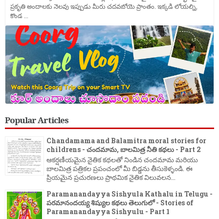
ప్రకృతి అందాలకు నెలవు ఇప్పుడు మీరు చదవబోయె ప్రాంతం. ఇక్కడి లోయల్ని,
కొండ ...
Popular Articles
Chandamama and Balamitra moral stories for
childrens - చందమామ, బాలమిత్ర నీతి కథలు - Part 2
ఆకర్షణీయమైన నైతిక కథలతో నిండిన చందమామ మరియు
బాలమిత్ర పత్రికల ప్రపంచంలో మీ బిడ్డను తీసుకెళ్ళండి. ఈ
ప్రియమైన ప్రచురణలు ప్రాథమిక నైతిక విలువలన...
Paramanandayya Sishyula Kathalu in Telugu -
పరమానందయ్య శిష్యుల కథలు తెలుగులో - Stories of
Paramanandayya Sishyulu - Part 1