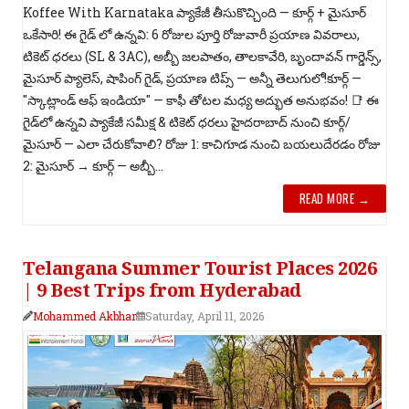
Koffee With Karnataka ప్యాకేజీ తీసుకొచ్చింది — కూర్గ్ + మైసూర్
ఒకేసారి! ఈ గైడ్ లో ఉన్నవి: 6 రోజుల పూర్తి రోజువారీ ప్రయాణ వివరాలు,
టికెట్ ధరలు (SL & 3AC), అబ్బీ జలపాతం, తాలకావేరి, బృందావన్ గార్డెన్స్,
మైసూర్ ప్యాలెస్, షాపింగ్ గైడ్, ప్రయాణ టిప్స్ — అన్నీ తెలుగులో!కూర్గ్ —
"స్కాట్లాండ్ ఆఫ్ ఇండియా" — కాఫీ తోటల మధ్య అద్భుత అనుభవం! 📑 ఈ
గైడ్‌లో ఉన్నవి ప్యాకేజీ సమీక్ష & టికెట్ ధరలు హైదరాబాద్ నుంచి కూర్గ్/
మైసూర్ — ఎలా చేరుకోవాలి? రోజు 1: కాచిగూడ నుంచి బయలుదేరడం రోజు
2: మైసూర్ → కూర్గ్ — అబ్బీ...
READ MORE →
Telangana Summer Tourist Places 2026
| 9 Best Trips from Hyderabad
Mohammed Akbhar
Saturday, April 11, 2026