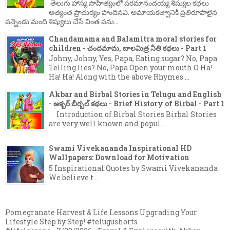
తెలుగు హాస్య సాహిత్యంలో పరమానందయ్య శిష్యుల కథలు
అత్యంత ప్రాచుర్యం పొందినవి. అమాయకత్వానికి ప్రతిరూపాలైన
పన్నెండు మంది శిష్యులు చేసే వింత పను...
Chandamama and Balamitra moral stories for
children - చందమామ, బాలమిత్ర నీతి కథలు - Part 1
Johny, Johny, Yes, Papa, Eating sugar? No, Papa
Telling lies? No, Papa Open your mouth O Ha!
Ha! Ha! Along with the above Rhymes ...
Akbar and Birbal Stories in Telugu and English
- అక్బర్ బీర్బల్ కథలు - Brief History of Birbal - Part 1
Introduction of Birbal Stories Birbal Stories
are very well known and popul...
Swami Vivekananda Inspirational HD
Wallpapers: Download for Motivation
5 Inspirational Quotes by Swami Vivekananda
We believe t...
Pomegranate Harvest & Life Lessons Upgrading Your
Lifestyle Step by Step! #telugushorts