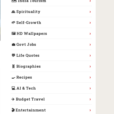
›
🗺️ India Tourism
›
🙏 Spirituality
›
🌱 Self-Growth
›
🖼️ HD Wallpapers
›
💼 Govt Jobs
›
💬 Life Quotes
›
🧬 Biographies
›
🍳 Recipes
›
💻 AI & Tech
›
✈️ Budget Travel
›
🎬 Entertainment