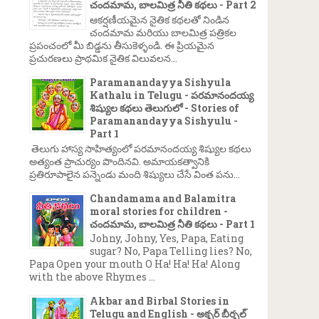
చందమామ, బాలమిత్ర నీతి కథలు - Part 2
ఆకర్షణీయమైన నైతిక కథలతో నిండిన
చందమామ మరియు బాలమిత్ర పత్రికల
ప్రపంచంలో మీ బిడ్డను తీసుకెళ్ళండి. ఈ ప్రియమైన
ప్రచురణలు ప్రాథమిక నైతిక విలువలన...
Paramanandayya Sishyula
Kathalu in Telugu - పరమానందయ్య
శిష్యుల కథలు తెలుగులో - Stories of
Paramanandayya Sishyulu -
Part 1
తెలుగు హాస్య సాహిత్యంలో పరమానందయ్య శిష్యుల కథలు
అత్యంత ప్రాచుర్యం పొందినవి. అమాయకత్వానికి
ప్రతిరూపాలైన పన్నెండు మంది శిష్యులు చేసే వింత పను...
Chandamama and Balamitra
moral stories for children -
చందమామ, బాలమిత్ర నీతి కథలు - Part 1
Johny, Johny, Yes, Papa, Eating
sugar? No, Papa Telling lies? No,
Papa Open your mouth O Ha! Ha! Ha! Along
with the above Rhymes ...
Akbar and Birbal Stories in
Telugu and English - అక్బర్ బీర్బల్