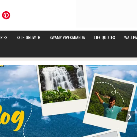
RIES
SELF-GROWTH
SWAMY VIVEKANANDA
LIFE QUOTES
WALLPA
❯