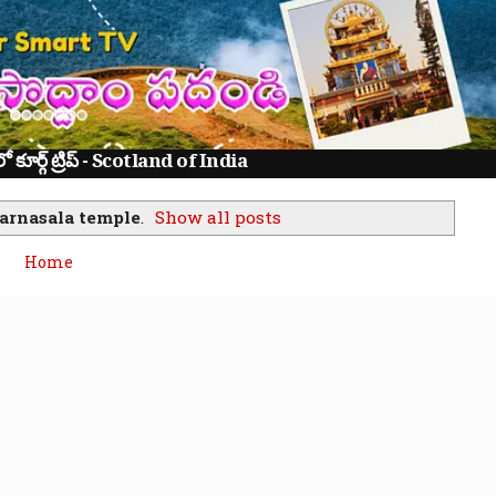
ూర్గ్ ట్రిప్ - Scotland of India
arnasala temple
.
Show all posts
Home