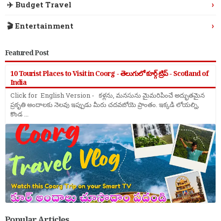
›
✈️ Budget Travel
›
🎬 Entertainment
Featured Post
10 Tourist Places to Visit in Coorg - తెలుగులో కూర్గ్ ట్రిప్ - Scotland of
India
Click for English Version - కళ్లను, మనసును మైమరిపించే అద్భుతమైన
ప్రకృతి అందాలకు నెలవు ఇప్పుడు మీరు చదవబోయె ప్రాంతం. ఇక్కడి లోయల్ని,
కొండ ...
Popular Articles