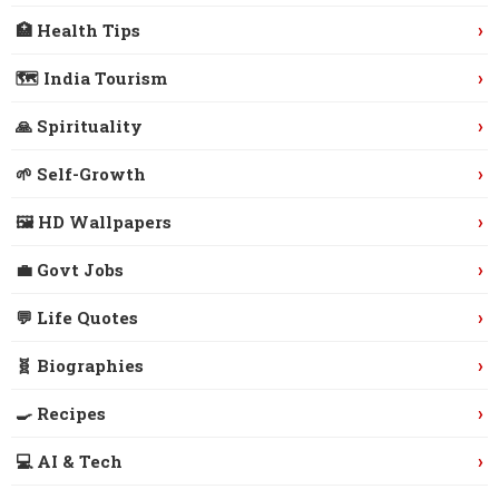
›
🏥 Health Tips
›
🗺️ India Tourism
›
🙏 Spirituality
›
🌱 Self-Growth
›
🖼️ HD Wallpapers
›
💼 Govt Jobs
›
💬 Life Quotes
›
🧬 Biographies
›
🍳 Recipes
›
💻 AI & Tech