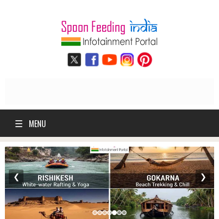
☰
MENU
❮
❯