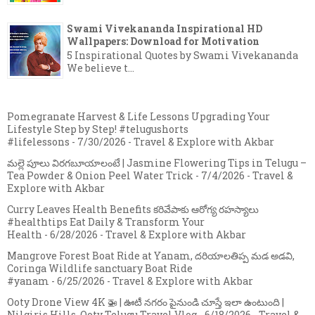
Swami Vivekananda Inspirational HD
Wallpapers: Download for Motivation
5 Inspirational Quotes by Swami Vivekananda
We believe t...
Pomegranate Harvest & Life Lessons Upgrading Your
Lifestyle Step by Step! #telugushorts
#lifelessons
- 7/30/2026
- Travel & Explore with Akbar
మల్లె పూలు విరగబూయాలంటే | Jasmine Flowering Tips in Telugu –
Tea Powder & Onion Peel Water Trick
- 7/4/2026
- Travel &
Explore with Akbar
Curry Leaves Health Benefits కరివేపాకు ఆరోగ్య రహస్యాలు
#healthtips Eat Daily & Transform Your
Health
- 6/28/2026
- Travel & Explore with Akbar
Mangrove Forest Boat Ride at Yanam, దరియాలతిప్ప మడ అడవి,
Coringa Wildlife sanctuary Boat Ride
#yanam
- 6/25/2026
- Travel & Explore with Akbar
Ooty Drone View 4K 🚁 | ఊటీ నగరం పైనుండి చూస్తే ఇలా ఉంటుంది |
Nilgiris Hills, Ooty Telugu Travel Vlog
- 6/18/2026
- Travel &