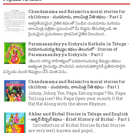
Chandamama and Balamitra moral stories for
childrens - చందమామ, బాలమిత్ర నీతి కథలు - Part 2
ఆకర్షణీయమైన నైతిక కథలతో నిండిన చందమామ మరియు
బాలమిత్ర పత్రికల ప్రపంచంలో మీ బిడ్డను తీసుకెళ్ళండి. ఈ
ప్రియమైన ప్రచురణలు ప్రాథమిక నైతిక విలువలన...
Paramanandayya Sishyula Kathalu in Telugu -
పరమానందయ్య శిష్యుల కథలు తెలుగులో - Stories of
Paramanandayya Sishyulu - Part 1
తెలుగు హాస్య సాహిత్యంలో పరమానందయ్య శిష్యుల కథలు
అత్యంత ప్రాచుర్యం పొందినవి. అమాయకత్వానికి ప్రతిరూపాలైన
పన్నెండు మంది శిష్యులు చేసే వింత పను...
Chandamama and Balamitra moral stories for
children - చందమామ, బాలమిత్ర నీతి కథలు - Part 1
Johny, Johny, Yes, Papa, Eating sugar? No, Papa
Telling lies? No, Papa Open your mouth O Ha!
Ha! Ha! Along with the above Rhymes ...
Akbar and Birbal Stories in Telugu and English
- అక్బర్ బీర్బల్ కథలు - Brief History of Birbal - Part 1
Introduction of Birbal Stories Birbal Stories
are very well known and popul...