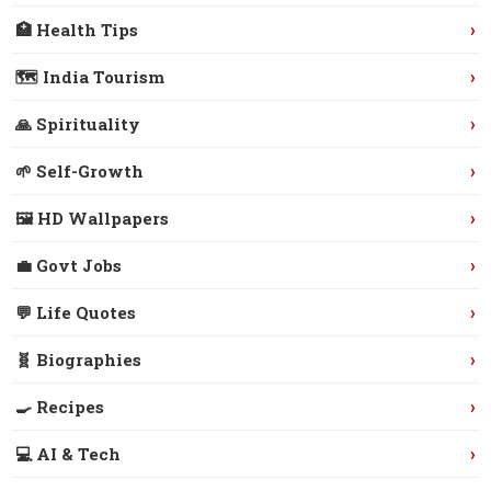
›
🏥 Health Tips
›
🗺️ India Tourism
›
🙏 Spirituality
›
🌱 Self-Growth
›
🖼️ HD Wallpapers
›
💼 Govt Jobs
›
💬 Life Quotes
›
🧬 Biographies
›
🍳 Recipes
›
💻 AI & Tech