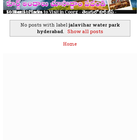
10 Tourist Places to Visit in Coorg - తెలుగులో కూర్గ్ ట్రిప్ - Scotland of India
No posts with label
jalavihar water park
hyderabad
.
Show all posts
Home