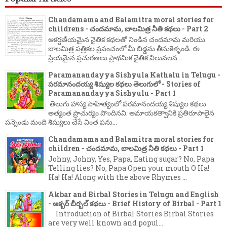
Chandamama and Balamitra moral stories for
childrens - చందమామ, బాలమిత్ర నీతి కథలు - Part 2
ఆకర్షణీయమైన నైతిక కథలతో నిండిన చందమామ మరియు
బాలమిత్ర పత్రికల ప్రపంచంలో మీ బిడ్డను తీసుకెళ్ళండి. ఈ
ప్రియమైన ప్రచురణలు ప్రాథమిక నైతిక విలువలన...
Paramanandayya Sishyula Kathalu in Telugu -
పరమానందయ్య శిష్యుల కథలు తెలుగులో - Stories of
Paramanandayya Sishyulu - Part 1
తెలుగు హాస్య సాహిత్యంలో పరమానందయ్య శిష్యుల కథలు
అత్యంత ప్రాచుర్యం పొందినవి. అమాయకత్వానికి ప్రతిరూపాలైన
పన్నెండు మంది శిష్యులు చేసే వింత పను...
Chandamama and Balamitra moral stories for
children - చందమామ, బాలమిత్ర నీతి కథలు - Part 1
Johny, Johny, Yes, Papa, Eating sugar? No, Papa
Telling lies? No, Papa Open your mouth O Ha!
Ha! Ha! Along with the above Rhymes ...
Akbar and Birbal Stories in Telugu and English
- అక్బర్ బీర్బల్ కథలు - Brief History of Birbal - Part 1
Introduction of Birbal Stories Birbal Stories
are very well known and popul...