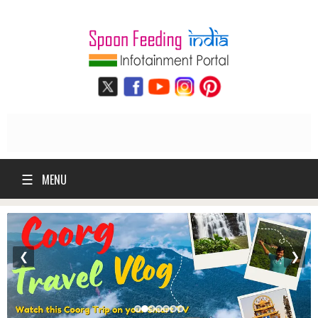
☰
MENU
❮
❯