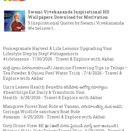
Swami Vivekananda Inspirational HD
Wallpapers: Download for Motivation
5 Inspirational Quotes by Swami Vivekananda
We believe t...
Pomegranate Harvest & Life Lessons Upgrading Your
Lifestyle Step by Step! #telugushorts
#lifelessons
- 7/30/2026
- Travel & Explore with Akbar
మల్లె పూలు విరగబూయాలంటే | Jasmine Flowering Tips in Telugu –
Tea Powder & Onion Peel Water Trick
- 7/4/2026
- Travel &
Explore with Akbar
Curry Leaves Health Benefits కరివేపాకు ఆరోగ్య రహస్యాలు
#healthtips Eat Daily & Transform Your
Health
- 6/28/2026
- Travel & Explore with Akbar
Mangrove Forest Boat Ride at Yanam, దరియాలతిప్ప మడ అడవి,
Coringa Wildlife sanctuary Boat Ride
#yanam
- 6/25/2026
- Travel & Explore with Akbar
Ooty Drone View 4K 🚁 | ఊటీ నగరం పైనుండి చూస్తే ఇలా ఉంటుంది |
Nilgiris Hills, Ooty Telugu Travel Vlog
- 6/18/2026
- Travel &