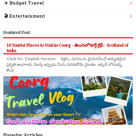
›
✈️ Budget Travel
›
🎬 Entertainment
Featured Post
10 Tourist Places to Visit in Coorg - తెలుగులో కూర్గ్ ట్రిప్ - Scotland of
India
Click for English Version - కళ్లను, మనసును మైమరిపించే అద్భుతమైన
ప్రకృతి అందాలకు నెలవు ఇప్పుడు మీరు చదవబోయె ప్రాంతం. ఇక్కడి లోయల్ని,
కొండ ...
Popular Articles