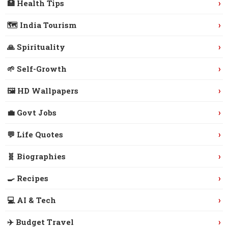
›
🏥 Health Tips
›
🗺️ India Tourism
›
🙏 Spirituality
›
🌱 Self-Growth
›
🖼️ HD Wallpapers
›
💼 Govt Jobs
›
💬 Life Quotes
›
🧬 Biographies
›
🍳 Recipes
›
💻 AI & Tech
›
✈️ Budget Travel