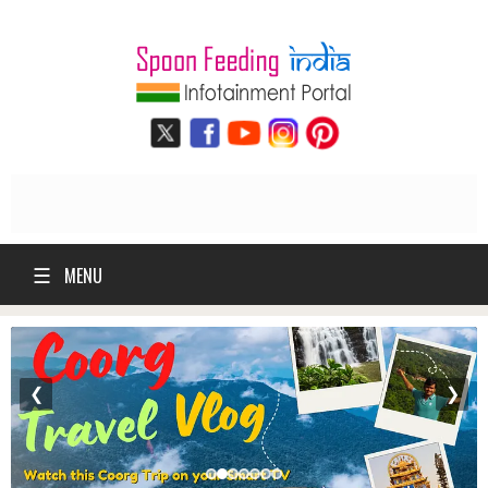
☰
MENU
❮
❯