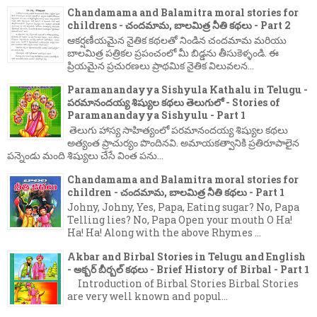
Chandamama and Balamitra moral stories for
childrens - చందమామ, బాలమిత్ర నీతి కథలు - Part 2
ఆకర్షణీయమైన నైతిక కథలతో నిండిన చందమామ మరియు
బాలమిత్ర పత్రికల ప్రపంచంలో మీ బిడ్డను తీసుకెళ్ళండి. ఈ
ప్రియమైన ప్రచురణలు ప్రాథమిక నైతిక విలువలన...
Paramanandayya Sishyula Kathalu in Telugu -
పరమానందయ్య శిష్యుల కథలు తెలుగులో - Stories of
Paramanandayya Sishyulu - Part 1
తెలుగు హాస్య సాహిత్యంలో పరమానందయ్య శిష్యుల కథలు
అత్యంత ప్రాచుర్యం పొందినవి. అమాయకత్వానికి ప్రతిరూపాలైన
పన్నెండు మంది శిష్యులు చేసే వింత పను...
Chandamama and Balamitra moral stories for
children - చందమామ, బాలమిత్ర నీతి కథలు - Part 1
Johny, Johny, Yes, Papa, Eating sugar? No, Papa
Telling lies? No, Papa Open your mouth O Ha!
Ha! Ha! Along with the above Rhymes ...
Akbar and Birbal Stories in Telugu and English
- అక్బర్ బీర్బల్ కథలు - Brief History of Birbal - Part 1
Introduction of Birbal Stories Birbal Stories
are very well known and popul...