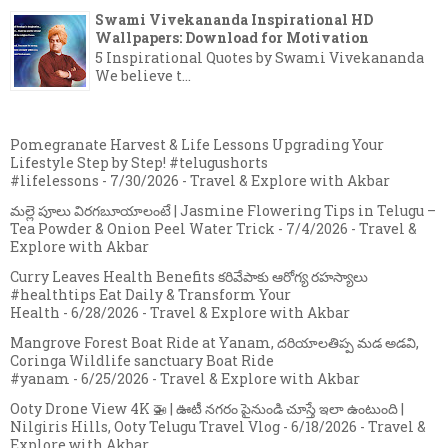
Swami Vivekananda Inspirational HD
Wallpapers: Download for Motivation
5 Inspirational Quotes by Swami Vivekananda
We believe t...
Pomegranate Harvest & Life Lessons Upgrading Your
Lifestyle Step by Step! #telugushorts
#lifelessons
- 7/30/2026
- Travel & Explore with Akbar
మల్లె పూలు విరగబూయాలంటే | Jasmine Flowering Tips in Telugu –
Tea Powder & Onion Peel Water Trick
- 7/4/2026
- Travel &
Explore with Akbar
Curry Leaves Health Benefits కరివేపాకు ఆరోగ్య రహస్యాలు
#healthtips Eat Daily & Transform Your
Health
- 6/28/2026
- Travel & Explore with Akbar
Mangrove Forest Boat Ride at Yanam, దరియాలతిప్ప మడ అడవి,
Coringa Wildlife sanctuary Boat Ride
#yanam
- 6/25/2026
- Travel & Explore with Akbar
Ooty Drone View 4K 🚁 | ఊటీ నగరం పైనుండి చూస్తే ఇలా ఉంటుంది |
Nilgiris Hills, Ooty Telugu Travel Vlog
- 6/18/2026
- Travel &
Explore with Akbar