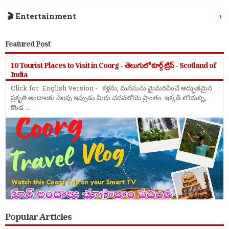
›
🎬 Entertainment
Featured Post
10 Tourist Places to Visit in Coorg - తెలుగులో కూర్గ్ ట్రిప్ - Scotland of
India
Click for English Version - కళ్లను, మనసును మైమరిపించే అద్భుతమైన
ప్రకృతి అందాలకు నెలవు ఇప్పుడు మీరు చదవబోయె ప్రాంతం. ఇక్కడి లోయల్ని,
కొండ ...
Popular Articles