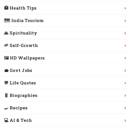
›
🏥 Health Tips
›
🗺️ India Tourism
›
🙏 Spirituality
›
🌱 Self-Growth
›
🖼️ HD Wallpapers
›
💼 Govt Jobs
›
💬 Life Quotes
›
🧬 Biographies
›
🍳 Recipes
›
💻 AI & Tech