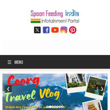
☰
MENU
❮
❯