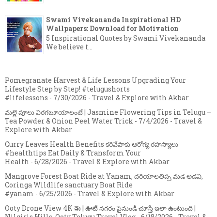
Swami Vivekananda Inspirational HD
Wallpapers: Download for Motivation
5 Inspirational Quotes by Swami Vivekananda
We believe t...
Pomegranate Harvest & Life Lessons Upgrading Your
Lifestyle Step by Step! #telugushorts
#lifelessons
- 7/30/2026
- Travel & Explore with Akbar
మల్లె పూలు విరగబూయాలంటే | Jasmine Flowering Tips in Telugu –
Tea Powder & Onion Peel Water Trick
- 7/4/2026
- Travel &
Explore with Akbar
Curry Leaves Health Benefits కరివేపాకు ఆరోగ్య రహస్యాలు
#healthtips Eat Daily & Transform Your
Health
- 6/28/2026
- Travel & Explore with Akbar
Mangrove Forest Boat Ride at Yanam, దరియాలతిప్ప మడ అడవి,
Coringa Wildlife sanctuary Boat Ride
#yanam
- 6/25/2026
- Travel & Explore with Akbar
Ooty Drone View 4K 🚁 | ఊటీ నగరం పైనుండి చూస్తే ఇలా ఉంటుంది |
Nilgiris Hills, Ooty Telugu Travel Vlog
- 6/18/2026
- Travel &