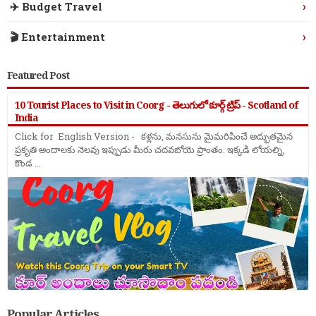
›
✈️ Budget Travel
›
🎬 Entertainment
Featured Post
10 Tourist Places to Visit in Coorg - తెలుగులో కూర్గ్ ట్రిప్ - Scotland of
India
Click for English Version - కళ్లను, మనసును మైమరిపించే అద్భుతమైన
ప్రకృతి అందాలకు నెలవు ఇప్పుడు మీరు చదవబోయె ప్రాంతం. ఇక్కడి లోయల్ని,
కొండ ...
Popular Articles