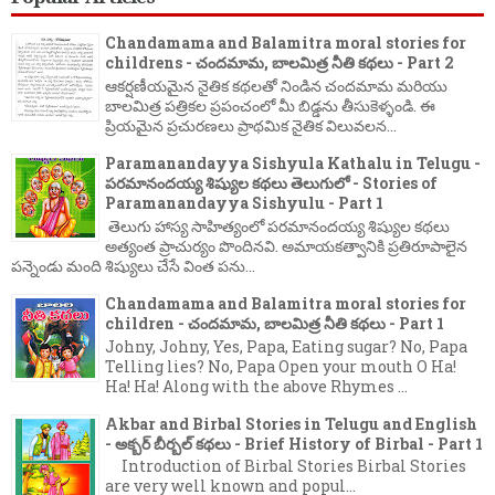
Chandamama and Balamitra moral stories for
childrens - చందమామ, బాలమిత్ర నీతి కథలు - Part 2
ఆకర్షణీయమైన నైతిక కథలతో నిండిన చందమామ మరియు
బాలమిత్ర పత్రికల ప్రపంచంలో మీ బిడ్డను తీసుకెళ్ళండి. ఈ
ప్రియమైన ప్రచురణలు ప్రాథమిక నైతిక విలువలన...
Paramanandayya Sishyula Kathalu in Telugu -
పరమానందయ్య శిష్యుల కథలు తెలుగులో - Stories of
Paramanandayya Sishyulu - Part 1
తెలుగు హాస్య సాహిత్యంలో పరమానందయ్య శిష్యుల కథలు
అత్యంత ప్రాచుర్యం పొందినవి. అమాయకత్వానికి ప్రతిరూపాలైన
పన్నెండు మంది శిష్యులు చేసే వింత పను...
Chandamama and Balamitra moral stories for
children - చందమామ, బాలమిత్ర నీతి కథలు - Part 1
Johny, Johny, Yes, Papa, Eating sugar? No, Papa
Telling lies? No, Papa Open your mouth O Ha!
Ha! Ha! Along with the above Rhymes ...
Akbar and Birbal Stories in Telugu and English
- అక్బర్ బీర్బల్ కథలు - Brief History of Birbal - Part 1
Introduction of Birbal Stories Birbal Stories
are very well known and popul...