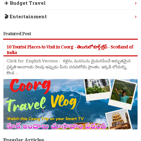
›
✈️ Budget Travel
›
🎬 Entertainment
Featured Post
10 Tourist Places to Visit in Coorg - తెలుగులో కూర్గ్ ట్రిప్ - Scotland of
India
Click for English Version - కళ్లను, మనసును మైమరిపించే అద్భుతమైన
ప్రకృతి అందాలకు నెలవు ఇప్పుడు మీరు చదవబోయె ప్రాంతం. ఇక్కడి లోయల్ని,
కొండ ...
Popular Articles