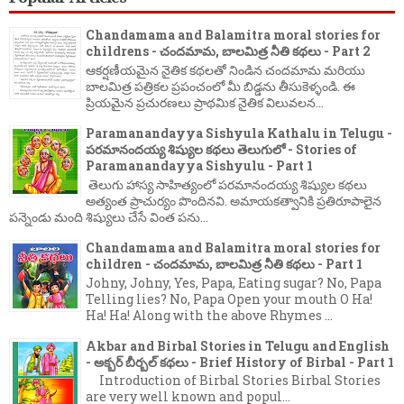
Chandamama and Balamitra moral stories for
childrens - చందమామ, బాలమిత్ర నీతి కథలు - Part 2
ఆకర్షణీయమైన నైతిక కథలతో నిండిన చందమామ మరియు
బాలమిత్ర పత్రికల ప్రపంచంలో మీ బిడ్డను తీసుకెళ్ళండి. ఈ
ప్రియమైన ప్రచురణలు ప్రాథమిక నైతిక విలువలన...
Paramanandayya Sishyula Kathalu in Telugu -
పరమానందయ్య శిష్యుల కథలు తెలుగులో - Stories of
Paramanandayya Sishyulu - Part 1
తెలుగు హాస్య సాహిత్యంలో పరమానందయ్య శిష్యుల కథలు
అత్యంత ప్రాచుర్యం పొందినవి. అమాయకత్వానికి ప్రతిరూపాలైన
పన్నెండు మంది శిష్యులు చేసే వింత పను...
Chandamama and Balamitra moral stories for
children - చందమామ, బాలమిత్ర నీతి కథలు - Part 1
Johny, Johny, Yes, Papa, Eating sugar? No, Papa
Telling lies? No, Papa Open your mouth O Ha!
Ha! Ha! Along with the above Rhymes ...
Akbar and Birbal Stories in Telugu and English
- అక్బర్ బీర్బల్ కథలు - Brief History of Birbal - Part 1
Introduction of Birbal Stories Birbal Stories
are very well known and popul...