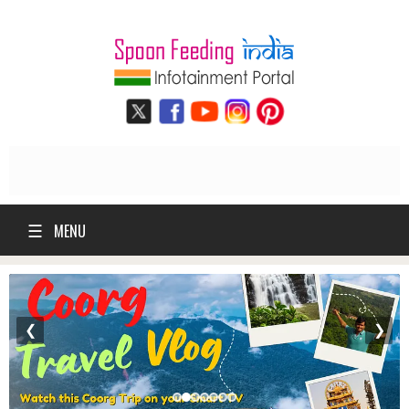
☰
MENU
❮
❯