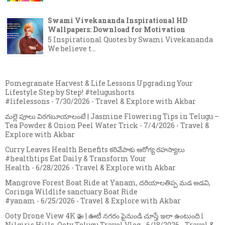
Swami Vivekananda Inspirational HD
Wallpapers: Download for Motivation
5 Inspirational Quotes by Swami Vivekananda
We believe t...
Pomegranate Harvest & Life Lessons Upgrading Your
Lifestyle Step by Step! #telugushorts
#lifelessons
- 7/30/2026
- Travel & Explore with Akbar
మల్లె పూలు విరగబూయాలంటే | Jasmine Flowering Tips in Telugu –
Tea Powder & Onion Peel Water Trick
- 7/4/2026
- Travel &
Explore with Akbar
Curry Leaves Health Benefits కరివేపాకు ఆరోగ్య రహస్యాలు
#healthtips Eat Daily & Transform Your
Health
- 6/28/2026
- Travel & Explore with Akbar
Mangrove Forest Boat Ride at Yanam, దరియాలతిప్ప మడ అడవి,
Coringa Wildlife sanctuary Boat Ride
#yanam
- 6/25/2026
- Travel & Explore with Akbar
Ooty Drone View 4K 🚁 | ఊటీ నగరం పైనుండి చూస్తే ఇలా ఉంటుంది |
Nilgiris Hills, Ooty Telugu Travel Vlog
- 6/18/2026
- Travel &