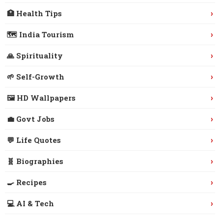
›
🏥 Health Tips
›
🗺️ India Tourism
›
🙏 Spirituality
›
🌱 Self-Growth
›
🖼️ HD Wallpapers
›
💼 Govt Jobs
›
💬 Life Quotes
›
🧬 Biographies
›
🍳 Recipes
›
💻 AI & Tech