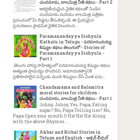
చందమామ, బాలమిత్ర నీతి కథలు - Part 2
ఆకర్షణీయమైన నైతిక కథలతో నిండిన
చందమామ మరియు బాలమిత్ర పత్రికల
ప్రపంచంలో మీ బిడ్డను తీసుకెళ్ళండి. ఈ ప్రియమైన
ప్రచురణలు ప్రాథమిక నైతిక విలువలన...
Paramanandayya Sishyula
Kathalu in Telugu - పరమానందయ్య
శిష్యుల కథలు తెలుగులో - Stories of
Paramanandayya Sishyulu -
Part 1
తెలుగు హాస్య సాహిత్యంలో పరమానందయ్య శిష్యుల కథలు
అత్యంత ప్రాచుర్యం పొందినవి. అమాయకత్వానికి
ప్రతిరూపాలైన పన్నెండు మంది శిష్యులు చేసే వింత పను...
Chandamama and Balamitra
moral stories for children -
చందమామ, బాలమిత్ర నీతి కథలు - Part 1
Johny, Johny, Yes, Papa, Eating
sugar? No, Papa Telling lies? No,
Papa Open your mouth O Ha! Ha! Ha! Along
with the above Rhymes ...
Akbar and Birbal Stories in
Telugu and English - అక్బర్ బీర్బల్