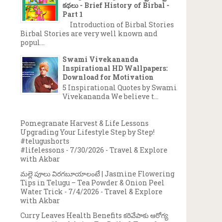
కథలు - Brief History of Birbal -
Part 1
Introduction of Birbal Stories
Birbal Stories are very well known and
popul...
Swami Vivekananda
Inspirational HD Wallpapers:
Download for Motivation
5 Inspirational Quotes by Swami
Vivekananda We believe t...
Pomegranate Harvest & Life Lessons
Upgrading Your Lifestyle Step by Step!
#telugushorts
#lifelessons
- 7/30/2026
- Travel & Explore
with Akbar
మల్లె పూలు విరగబూయాలంటే | Jasmine Flowering
Tips in Telugu – Tea Powder & Onion Peel
Water Trick
- 7/4/2026
- Travel & Explore
with Akbar
Curry Leaves Health Benefits కరివేపాకు ఆరోగ్య