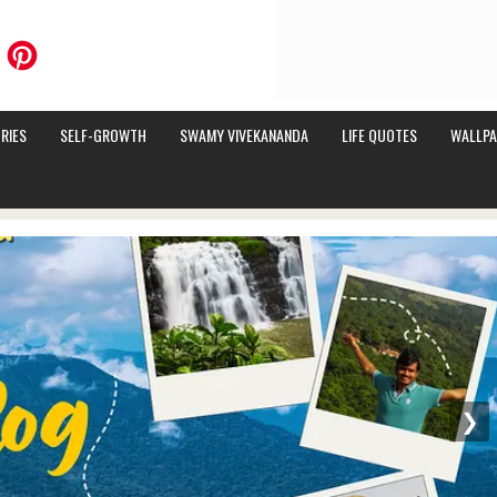
RIES
SELF-GROWTH
SWAMY VIVEKANANDA
LIFE QUOTES
WALLPA
❯