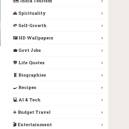
›
🗺️ India Tourism
›
🙏 Spirituality
›
🌱 Self-Growth
›
🖼️ HD Wallpapers
›
💼 Govt Jobs
›
💬 Life Quotes
›
🧬 Biographies
›
🍳 Recipes
›
💻 AI & Tech
›
✈️ Budget Travel
›
🎬 Entertainment