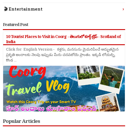
›
🎬 Entertainment
Featured Post
10 Tourist Places to Visit in Coorg - తెలుగులో కూర్గ్ ట్రిప్ - Scotland of
India
Click for English Version - కళ్లను, మనసును మైమరిపించే అద్భుతమైన
ప్రకృతి అందాలకు నెలవు ఇప్పుడు మీరు చదవబోయె ప్రాంతం. ఇక్కడి లోయల్ని,
కొండ ...
Popular Articles