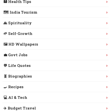
›
🏥 Health Tips
›
🗺️ India Tourism
›
🙏 Spirituality
›
🌱 Self-Growth
›
🖼️ HD Wallpapers
›
💼 Govt Jobs
›
💬 Life Quotes
›
🧬 Biographies
›
🍳 Recipes
›
💻 AI & Tech
›
✈️ Budget Travel