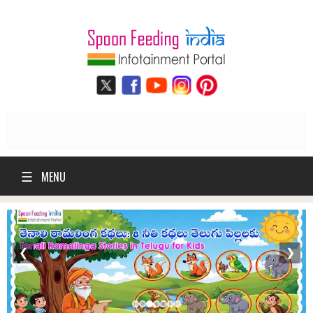
☰
MENU
❮
❯