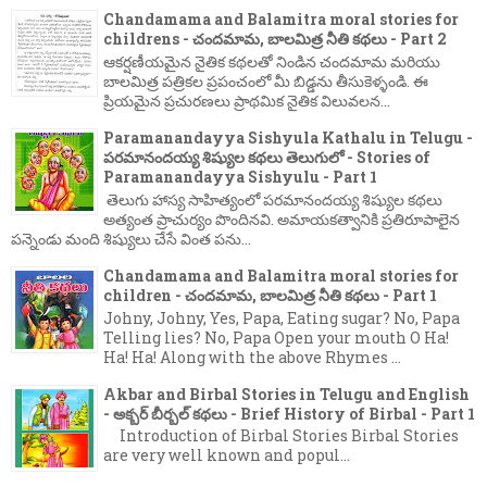
Chandamama and Balamitra moral stories for
childrens - చందమామ, బాలమిత్ర నీతి కథలు - Part 2
ఆకర్షణీయమైన నైతిక కథలతో నిండిన చందమామ మరియు
బాలమిత్ర పత్రికల ప్రపంచంలో మీ బిడ్డను తీసుకెళ్ళండి. ఈ
ప్రియమైన ప్రచురణలు ప్రాథమిక నైతిక విలువలన...
Paramanandayya Sishyula Kathalu in Telugu -
పరమానందయ్య శిష్యుల కథలు తెలుగులో - Stories of
Paramanandayya Sishyulu - Part 1
తెలుగు హాస్య సాహిత్యంలో పరమానందయ్య శిష్యుల కథలు
అత్యంత ప్రాచుర్యం పొందినవి. అమాయకత్వానికి ప్రతిరూపాలైన
పన్నెండు మంది శిష్యులు చేసే వింత పను...
Chandamama and Balamitra moral stories for
children - చందమామ, బాలమిత్ర నీతి కథలు - Part 1
Johny, Johny, Yes, Papa, Eating sugar? No, Papa
Telling lies? No, Papa Open your mouth O Ha!
Ha! Ha! Along with the above Rhymes ...
Akbar and Birbal Stories in Telugu and English
- అక్బర్ బీర్బల్ కథలు - Brief History of Birbal - Part 1
Introduction of Birbal Stories Birbal Stories
are very well known and popul...